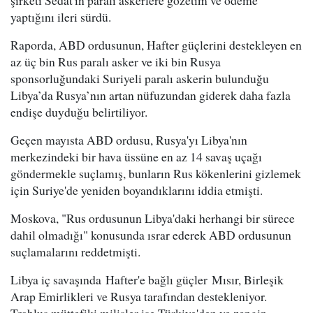
şirketi Sedat'ın paralı askerlere gözetim ve ödeme
yaptığını ileri sürdü.
Raporda, ABD ordusunun, Hafter güçlerini destekleyen en
az üç bin Rus paralı asker ve iki bin Rusya
sponsorluğundaki Suriyeli paralı askerin bulunduğu
Libya’da Rusya’nın artan nüfuzundan giderek daha fazla
endişe duyduğu belirtiliyor.
Geçen mayısta ABD ordusu, Rusya'yı Libya'nın
merkezindeki bir hava üssüne en az 14 savaş uçağı
göndermekle suçlamış, bunların Rus kökenlerini gizlemek
için Suriye'de yeniden boyandıklarını iddia etmişti.
Moskova, "Rus ordusunun Libya'daki herhangi bir sürece
dahil olmadığı" konusunda ısrar ederek ABD ordusunun
suçlamalarını reddetmişti.
Libya iç savaşında Hafter'e bağlı güçler Mısır, Birleşik
Arap Emirlikleri ve Rusya tarafından destekleniyor.