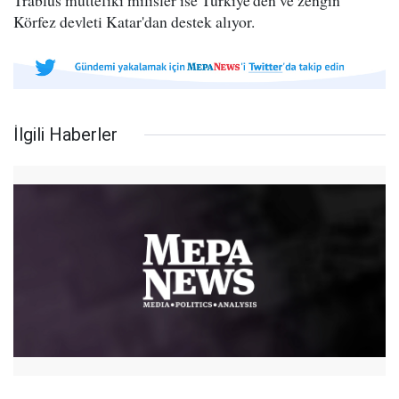
Trablus müttefiki milisler ise Türkiye'den ve zengin
Körfez devleti Katar'dan destek alıyor.
İlgili Haberler