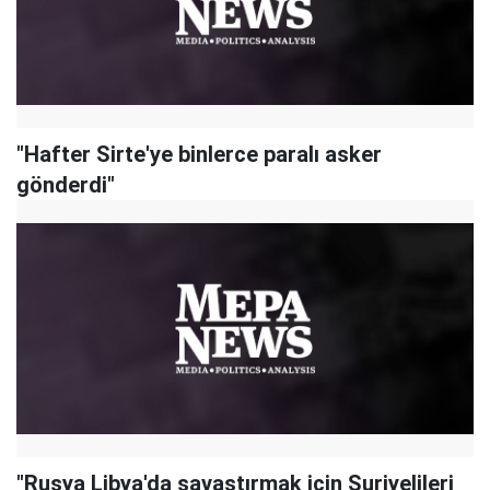
"Hafter Sirte'ye binlerce paralı asker
gönderdi"
"Rusya Libya'da savaştırmak için Suriyelileri