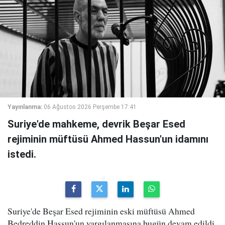
Yayınlanma:
06 Ağustos 2026 Perşembe 17:41
Suriye'de mahkeme, devrik Beşar Esed
rejiminin müftüsü Ahmed Hassun'un idamını
istedi.
Suriye'de Beşar Esed rejiminin eski müftüsü Ahmed
Bedreddin Hassun'un yargılanmasına bugün devam edildi.