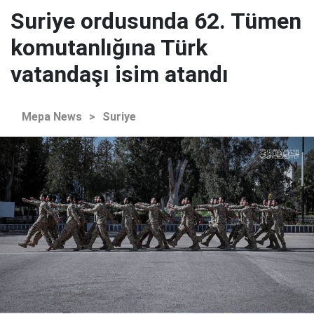
Suriye ordusunda 62. Tümen
komutanlığına Türk
vatandaşı isim atandı
Mepa News
>
Suriye