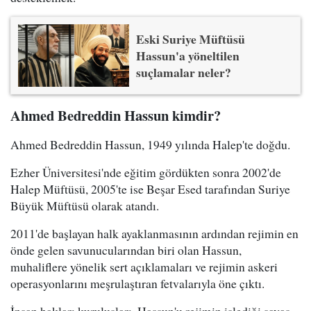
Eski Suriye Müftüsü
Hassun'a yöneltilen
suçlamalar neler?
Ahmed Bedreddin Hassun kimdir?
Ahmed Bedreddin Hassun, 1949 yılında Halep'te doğdu.
Ezher Üniversitesi'nde eğitim gördükten sonra 2002'de
Halep Müftüsü, 2005'te ise Beşar Esed tarafından Suriye
Büyük Müftüsü olarak atandı.
2011'de başlayan halk ayaklanmasının ardından rejimin en
önde gelen savunucularından biri olan Hassun,
muhaliflere yönelik sert açıklamaları ve rejimin askeri
operasyonlarını meşrulaştıran fetvalarıyla öne çıktı.
İnsan hakları kuruluşları, Hassun'u rejimin işlediği savaş