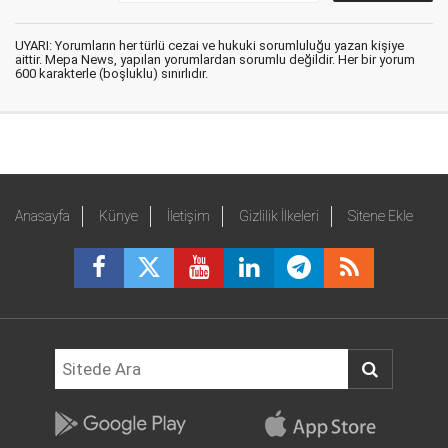
UYARI: Yorumların her türlü cezai ve hukuki sorumluluğu yazan kişiye
aittir. Mepa News, yapılan yorumlardan sorumlu değildir. Her bir yorum
600 karakterle (boşluklu) sınırlıdır.
Anasayfa
Künye
İletişim
Gizlilik İlkeleri
Sitene Ekle