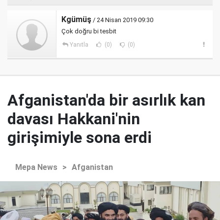
Kgümüş
/ 24 Nisan 2019 09:30
Çok doğru bi tesbit
Yanıtla
(0)
(0)
Afganistan'da bir asırlık kan
davası Hakkani'nin
girişimiyle sona erdi
Mepa News
>
Afganistan