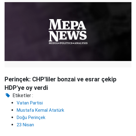
Perinçek: CHP'liler bonzai ve esrar çekip
HDP'ye oy verdi
Etiketler :
Vatan Partisi
Mustafa Kemal Atatürk
Doğu Perinçek
23 Nisan