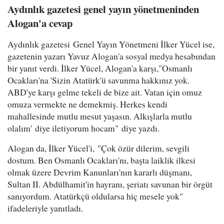
Aydınlık gazetesi genel yayın yönetmeninden
Alogan'a cevap
Aydınlık gazetesi Genel Yayın Yönetmeni İlker Yücel ise,
gazetenin yazarı Yavuz Alogan'a sosyal medya hesabından
bir yanıt verdi. İlker Yücel, Alogan'a karşı,"Osmanlı
Ocakları'na 'Sizin Atatürk'ü savunma hakkınız yok.
ABD'ye karşı gelme tekeli de bize ait. Vatan için omuz
omuza vermekte ne demekmiş. Herkes kendi
mahallesinde mutlu mesut yaşasın. Alkışlarla mutlu
olalım' diye iletiyorum hocam" diye yazdı.
​Alogan da, İlker Yücel'i, "Çok özür dilerim, sevgili
dostum. Ben Osmanlı Ocakları'nı, başta laiklik ilkesi
olmak üzere Devrim Kanunları'nın kararlı düşmanı,
Sultan II. Abdülhamit'in hayranı, şeriatı savunan bir örgüt
sanıyordum. Atatürkçü oldularsa hiç mesele yok"
ifadeleriyle yanıtladı.