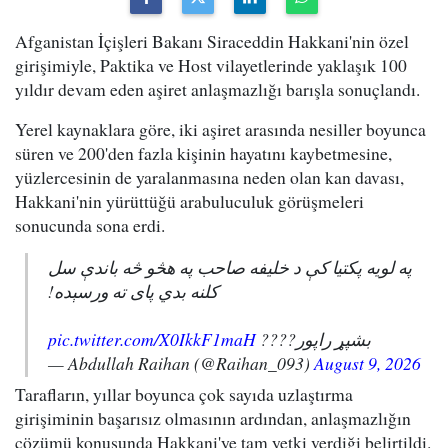
Afganistan İçişleri Bakanı Siraceddin Hakkani'nin özel
girişimiyle, Paktika ve Host vilayetlerinde yaklaşık 100
yıldır devam eden aşiret anlaşmazlığı barışla sonuçlandı.
Yerel kaynaklara göre, iki aşiret arasında nesiller boyunca
süren ve 200'den fazla kişinin hayatını kaybetmesine,
yüzlercesinin de yaralanmasına neden olan kan davası,
Hakkani'nin yürüttüğü arabuluculuk görüşmeleri
sonucunda sona erdi.
په لویه پکتیا کې د خلیفه صاحب په هڅو څه باندې سل
کلنه بدي پای ته ورسېده!
pic.twitter.com/X0IkkF1maH
بشپړ راپور????
— Abdullah Raihan (@Raihan_093)
August 9, 2026
Tarafların, yıllar boyunca çok sayıda uzlaştırma
girişiminin başarısız olmasının ardından, anlaşmazlığın
çözümü konusunda Hakkani'ye tam yetki verdiği belirtildi.