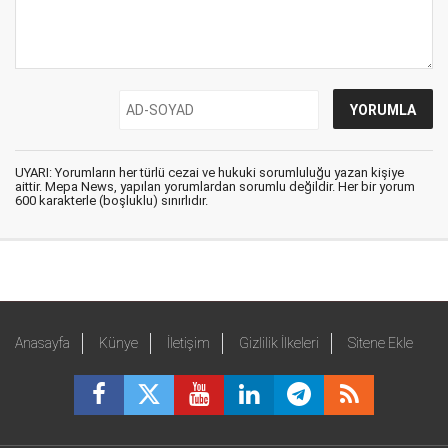
UYARI: Yorumların her türlü cezai ve hukuki sorumluluğu yazan kişiye
aittir. Mepa News, yapılan yorumlardan sorumlu değildir. Her bir yorum
600 karakterle (boşluklu) sınırlıdır.
Anasayfa
Künye
İletişim
Gizlilik İlkeleri
Sitene Ekle