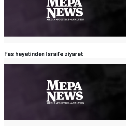
Fas heyetinden İsrail'e ziyaret