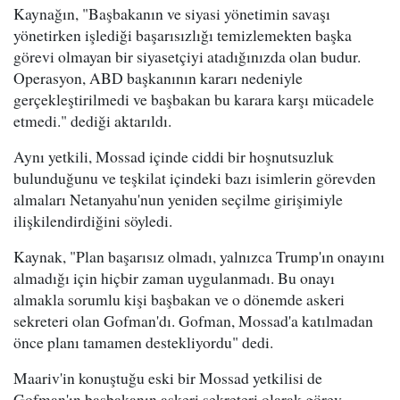
Kaynağın, "Başbakanın ve siyasi yönetimin savaşı
yönetirken işlediği başarısızlığı temizlemekten başka
görevi olmayan bir siyasetçiyi atadığınızda olan budur.
Operasyon, ABD başkanının kararı nedeniyle
gerçekleştirilmedi ve başbakan bu karara karşı mücadele
etmedi." dediği aktarıldı.
Aynı yetkili, Mossad içinde ciddi bir hoşnutsuzluk
bulunduğunu ve teşkilat içindeki bazı isimlerin görevden
almaları Netanyahu'nun yeniden seçilme girişimiyle
ilişkilendirdiğini söyledi.
Kaynak, "Plan başarısız olmadı, yalnızca Trump'ın onayını
almadığı için hiçbir zaman uygulanmadı. Bu onayı
almakla sorumlu kişi başbakan ve o dönemde askeri
sekreteri olan Gofman'dı. Gofman, Mossad'a katılmadan
önce planı tamamen destekliyordu" dedi.
Maariv'in konuştuğu eski bir Mossad yetkilisi de
Gofman'ın başbakanın askeri sekreteri olarak görev