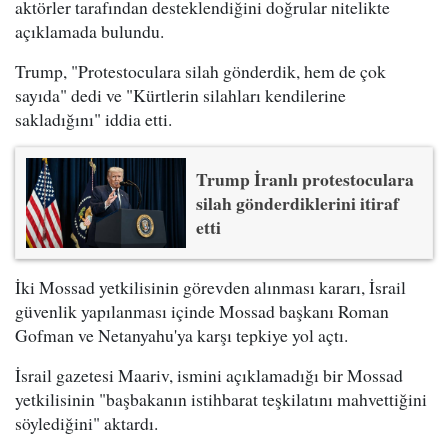
aktörler tarafından desteklendiğini doğrular nitelikte
açıklamada bulundu.
Trump, "Protestoculara silah gönderdik, hem de çok
sayıda" dedi ve "Kürtlerin silahları kendilerine
sakladığını" iddia etti.
Trump İranlı protestoculara
silah gönderdiklerini itiraf
etti
İki Mossad yetkilisinin görevden alınması kararı, İsrail
güvenlik yapılanması içinde Mossad başkanı Roman
Gofman ve Netanyahu'ya karşı tepkiye yol açtı.
İsrail gazetesi Maariv, ismini açıklamadığı bir Mossad
yetkilisinin "başbakanın istihbarat teşkilatını mahvettiğini
söylediğini" aktardı.