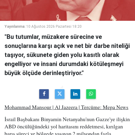
Yayınlanma:
10 Ağustos 2026 Pazartesi 18:20
"Bu tutumlar, müzakere sürecine ve
sonuçlarına karşı açık ve net bir darbe niteliği
taşıyor, sükunete giden yolu kasıtlı olarak
engelliyor ve insani durumdaki kötüleşmeyi
büyük ölçüde derinleştiriyor."
Mohammad Mansour | Al Jazeera | Tercüme: Mepa News
İsrail Başbakanı Binyamin Netanyahu'nun Gazze'ye ilişkin
ABD öncülüğündeki yol haritasını reddetmesi, kırılgan
barış süreci ve bölgede yaşayan 2 milyondan fazla