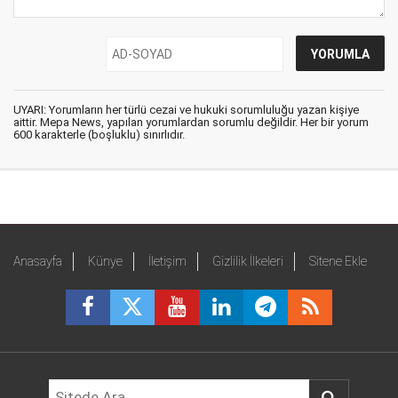
UYARI: Yorumların her türlü cezai ve hukuki sorumluluğu yazan kişiye
aittir. Mepa News, yapılan yorumlardan sorumlu değildir. Her bir yorum
600 karakterle (boşluklu) sınırlıdır.
Anasayfa
Künye
İletişim
Gizlilik İlkeleri
Sitene Ekle