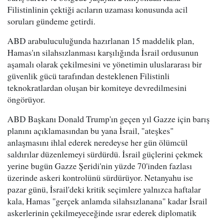
Filistinlinin çektiği acıların uzaması konusunda acil
soruları gündeme getirdi.
ABD arabuluculuğunda hazırlanan 15 maddelik plan,
Hamas'ın silahsızlanması karşılığında İsrail ordusunun
aşamalı olarak çekilmesini ve yönetimin uluslararası bir
güvenlik gücü tarafından desteklenen Filistinli
teknokratlardan oluşan bir komiteye devredilmesini
öngörüyor.
ABD Başkanı Donald Trump'ın geçen yıl Gazze için barış
planını açıklamasından bu yana İsrail, "ateşkes"
anlaşmasını ihlal ederek neredeyse her gün ölümcül
saldırılar düzenlemeyi sürdürdü. İsrail güçlerini çekmek
yerine bugün Gazze Şeridi'nin yüzde 70'inden fazlası
üzerinde askeri kontrolünü sürdürüyor. Netanyahu ise
pazar günü, İsrail'deki kritik seçimlere yalnızca haftalar
kala, Hamas "gerçek anlamda silahsızlanana" kadar İsrail
askerlerinin çekilmeyeceğinde ısrar ederek diplomatik