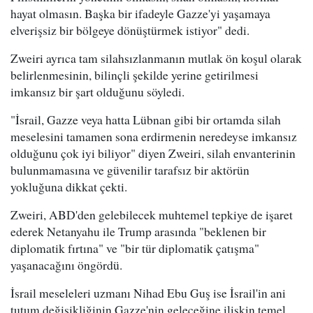
hayat olmasın. Başka bir ifadeyle Gazze'yi yaşamaya
elverişsiz bir bölgeye dönüştürmek istiyor" dedi.
Zweiri ayrıca tam silahsızlanmanın mutlak ön koşul olarak
belirlenmesinin, bilinçli şekilde yerine getirilmesi
imkansız bir şart olduğunu söyledi.
"İsrail, Gazze veya hatta Lübnan gibi bir ortamda silah
meselesini tamamen sona erdirmenin neredeyse imkansız
olduğunu çok iyi biliyor" diyen Zweiri, silah envanterinin
bulunmamasına ve güvenilir tarafsız bir aktörün
yokluğuna dikkat çekti.
Zweiri, ABD'den gelebilecek muhtemel tepkiye de işaret
ederek Netanyahu ile Trump arasında "beklenen bir
diplomatik fırtına" ve "bir tür diplomatik çatışma"
yaşanacağını öngördü.
İsrail meseleleri uzmanı Nihad Ebu Guş ise İsrail'in ani
tutum değişikliğinin Gazze'nin geleceğine ilişkin temel