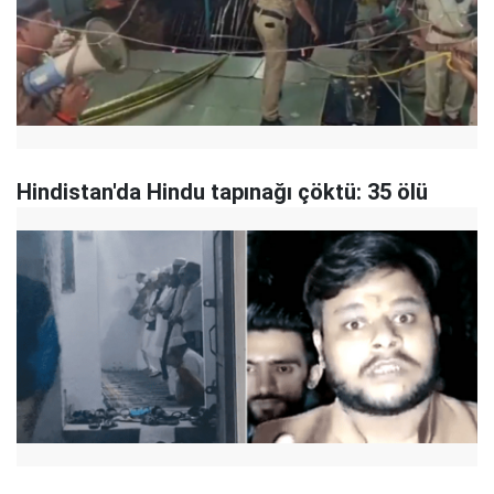
Hindistan'da Hindu tapınağı çöktü: 35 ölü