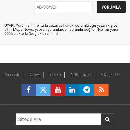
UYARI: Yorumların her türlü cezai ve hukuki sorumluluğu yazan kişiye
aittir. Mepa News, yapılan yorumlardan sorumlu değildir. Her bir yorum
600 karakterle (boşluklu) sınırlıdır.
Anasayfa
Künye
İletişim
Gizlilik İlkeleri
Sitene Ekle