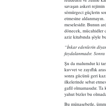
savaşan askeri rejimin
sömürgeci güçlerin son
etmesine aldanmayın. B
meselesidir. Bunun ard
dönecek, mücahidler di
aziz kitabında şöyle b
“İnkar edenlerin diyar
faydalanmadır. Sonra 
Şu da malumdur ki tari
kuvvet ve zayıflık ar
sonra gücünü geri ka
ilkelerinde sebat etme
gafil olmamasıdır. Ta
yahut bizler bu olmad
Bu münasebetle, ümmeti