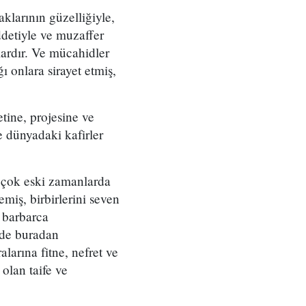
larının güzelliğiyle,
ddetiyle ve muzaffer
lardır. Ve mücahidler
ı onlara sirayet etmiş,
tine, projesine ve
e dünyadaki kafirler
a çok eski zamanlarda
emiş, birbirlerini seven
 barbarca
 de buradan
alarına fitne, nefret ve
olan taife ve