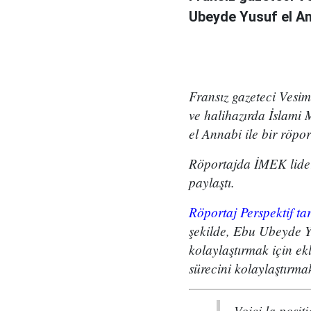
Ubeyde Yusuf el Ann
Fransız gazeteci Vesim
ve halihazırda İslami 
el Annabi ile bir röpor
Röportajda İMEK lideri
paylaştı.
Röportaj Perspektif tar
şekilde, Ebu Ubeyde Yu
kolaylaştırmak için e
sürecini kolaylaştırmak
Voici la posit