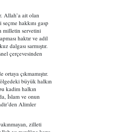
 Allah’a ait olan
eri seçme hakkını gasp
 milletin servetini
apması haktır ve adil
kuz dalgası sarmıştır.
esnel çerçevesinden
de ortaya çıkmamıştır.
bölgedeki büyük halkın
 bu kadim halkın
da, İslam ve onun
adir’den Alimler
yakınmayan, zilleti
llah ve rasulüne karşı