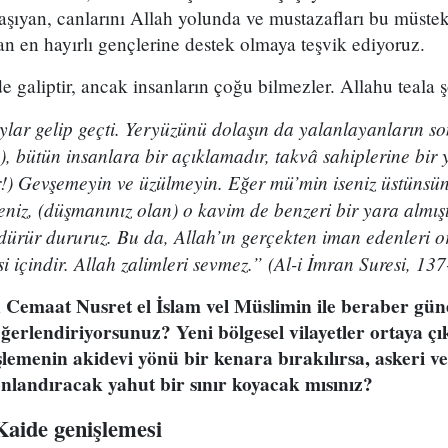
taşıyan, canlarını Allah yolunda ve mustazafları bu müstekb
n en hayırlı gençlerine destek olmaya teşvik ediyoruz.
 galiptir, ancak insanların çoğu bilmezler. Allahu teala 
aylar gelip geçti. Yeryüzünü dolaşın da yalanlayanların 
), bütün insanlara bir açıklamadır, takvâ sahiplerine bir 
r!) Gevşemeyin ve üzülmeyin. Eğer mü’min iseniz üstünsün
niz, (düşmanınız olan) o kavim de benzeri bir yara almıştı.
dürür dururuz. Bu da, Allah’ın gerçekten iman edenleri o
i içindir. Allah zalimleri sevmez.” (Al-i İmran Suresi, 137
emaat Nusret el İslam vel Müslimin ile beraber güne
değerlendiriyorsunuz? Yeni bölgesel vilayetler ortaya
emenin akidevi yönü bir kenara bırakılırsa, askeri ve 
landıracak yahut bir sınır koyacak mısınız?
Kaide genişlemesi