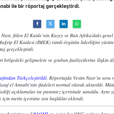
abi ile bir röportaj gerçekleştirdi.
 Nasr, fiilen El Kaide’nin Kuzey ve Batı Afrika’daki genel
Mağrip El Kaidesi (İMEK) isimli örgütün liderliğini yürü
taj gerçekleştirdi.
 bölgedeki gelişmelere ve grubun faaliyetlerine ilişkin di
afından Türkçeleştirildi
. Röportajda Vesim Nasr’ın soru ve
suf el Annabi’nin ifadeleri normal olarak aktarıldı. Müt
klediği açıklamalar ise parantez içerisinde sunuldu. Ayn
 için metin içerisine ara başlıklar eklendi.
ion chariatique d’
#AQMI
au sujet des ONG actives dans s