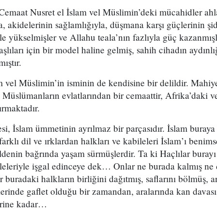
emaat Nusret el İslam vel Müslimin’deki mücahidler ahlak
la, akidelerinin sağlamlığıyla, düşmana karşı güçlerinin şi
yle yükselmişler ve Allahu teala’nın fazlıyla güç kazanmış
şlıları için bir model haline gelmiş, sahih cihadın aydınlığ
ıştır.
 vel Müslimin’in isminin de kendisine bir delildir. Mahiye
O, Müslümanların evlatlarından bir cemaattir, Afrika’daki v
ırmaktadır.
esi, İslam ümmetinin ayrılmaz bir parçasıdır. İslam buray
farklı dil ve ırklardan halkları ve kabileleri İslam’ı benims
ldenin bağrında yaşam sürmüşlerdir. Ta ki Haçlılar burayı
mleleriyle işgal edinceye dek… Onlar ne burada kalmış ne
er buradaki halkların birliğini dağıtmış, saflarını bölmüş, ar
lerinde gaflet olduğu bir zamandan, aralarında kan davası 
erine kadar…