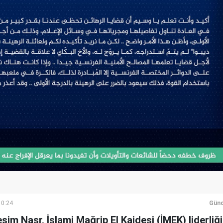
10:24
Günc
sim Nasr, İslami Mağrip El Kaidesi (İMEK) liderliğ