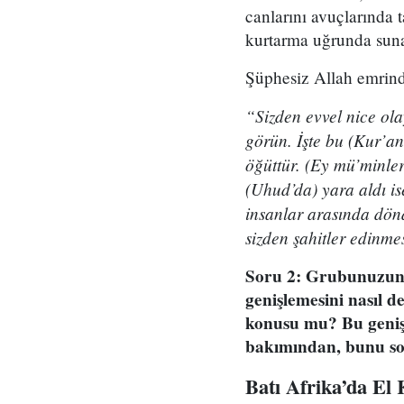
canlarını avuçlarında 
kurtarma uğrunda suna
Şüphesiz Allah emrinde
“Sizden evvel nice ol
görün. İşte bu (Kur’an
öğüttür. (Ey mü’minle
(Uhud’da) yara aldı ise
insanlar arasında dön
sizden şahitler edinmes
Soru 2: Grubunuzun C
genişlemesini nasıl 
konusu mu? Bu genişl
bakımından, bunu son
Batı Afrika’da El 