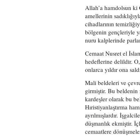
Allah’a hamdolsun ki C
amellerinin sadıklığıy
cihadlarının temizliği
bölgenin gençleriyle ya
nuru kalplerinde parlam
Cemaat Nusret el İslam
hedeflerine delildir. 
onlarca yıldır ona sald
Mali beldeleri ve çevr
girmiştir. Bu beldenin 
kardeşler olarak bu be
Hıristiyanlaştırma ha
ayrılmışlardır. İşgalcil
düşmanlık ekmiştir. İç
cemaatlere dönüşmel