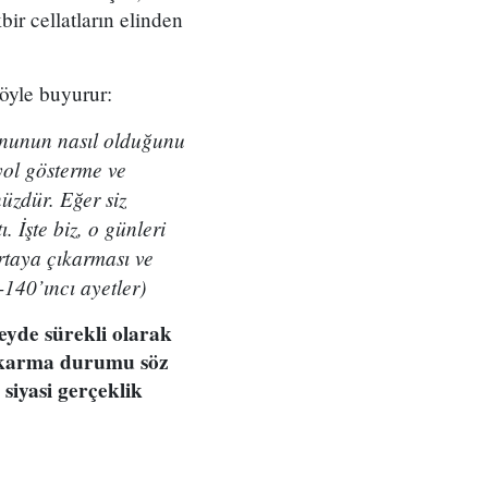
ir cellatların elinden
şöyle buyurur:
sonunun nasıl olduğunu
yol gösterme ve
üzdür. Eğer siz
 İşte biz, o günleri
rtaya çıkarması ve
-140’ıncı ayetler)
yde sürekli olarak
 çıkarma durumu söz
siyasi gerçeklik