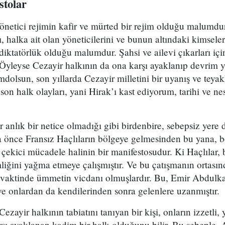
stolar
netici rejimin kafir ve mürted bir rejim olduğu malumdur.
, halka ait olan yöneticilerini ve bunun altındaki kimsel
diktatörlük olduğu malumdur. Şahsi ve ailevi çıkarları için
Öyleyse Cezayir halkının da ona karşı ayaklanıp devrim y
dolsun, son yıllarda Cezayir milletini bir uyanış ve teyak
 son halk olayları, yani Hirak’ı kast ediyorum, tarihi ve n
r anlık bir netice olmadığı gibi birdenbire, sebepsiz yere 
a önce Fransız Haçlıların bölgeye gelmesinden bu yana, 
çekici mücadele halinin bir manifestosudur. Ki Haçlılar,
iğini yağma etmeye çalışmıştır. Ve bu çatışmanın ortasın
ele vaktinde ümmetin vicdanı olmuşlardır. Bu, Emir Abdulk
ve onlardan da kendilerinden sonra gelenlere uzanmıştır.
ezayir halkının tabiatını tanıyan bir kişi, onların izzetli, 
ı ayaklanan kadim bir halk olduğunu bilir. Bu sebeple, A