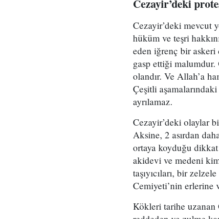
Cezayir’deki prote
Cezayir’deki mevcut yö
hüküm ve teşri hakkını
eden iğrenç bir askeri 
gasp ettiği malumdur. 
olandır. Ve Allah’a ham
Çeşitli aşamalarındaki
ayrılamaz.
Cezayir’deki olaylar bi
Aksine, 2 asırdan dah
ortaya koyduğu dikkat 
akidevi ve medeni kiml
taşıyıcıları, bir zelz
Cemiyeti’nin erlerine 
Kökleri tarihe uzanan C
reddeden ve zulme karş