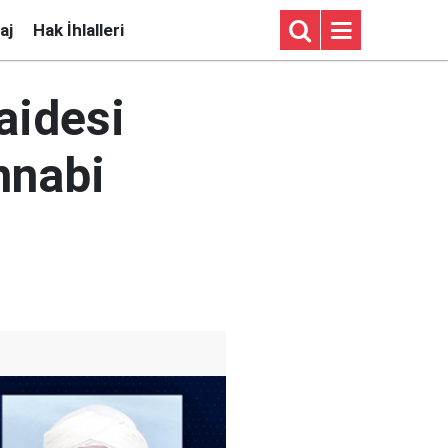
aj
Hak İhlalleri
aidesi
nnabi