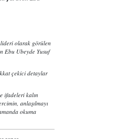
 lideri olarak görülen
ten Ebu Ubeyde Yusuf
kkat çekici detaylar
 ifadeleri kalın
ercimin, anlaşılmayı
ı zamanda okuma
es zones