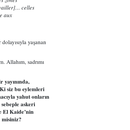
ailler]… celles
le aux
r dolayısıyla yaşanan
m. Allahım, sadrımı
r yayınında,
Ki siz bu eylemleri
macıyla yahut onların
 sebeple askeri
e El Kaide’nin
 misiniz?