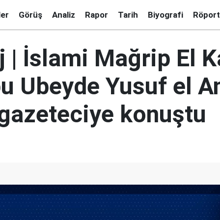
ler
Görüş
Analiz
Rapor
Tarih
Biyografi
Röport
 | İslami Mağrip El K
Ebu Ubeyde Yusuf el A
 gazeteciye konuştu