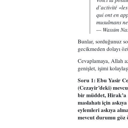
d’activité «l
qui ont en app
musulmans ne 
— Wassim Na
Bunlar, sorduğunuz sor
gecikmeden dolayı özü
Cevaplamaya, Allah az
genişlet, işimi kolayl
Soru 1: Ebu Yasir Ce
(Cezayir’deki) mevcut
bir müddet, Hirak’a 
maslahatı için askıya
eylemleri askıya alm
mevcut durumu göz ö