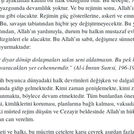
 yazgısında devamlılık yoktur. Ve bu rejimin sonu, Allah’ın
u gibi olacaktır. Rejimin güç gösterilerine, askeri ve em
u, savaşın tabiatından hiçbir şey değiştirmeyecektir. Bu
ından, Allah’ın yardımıyla, durum bu halkın mustazaf evl
zginleri ele alacaktır. Bu Allah’ın sabit, değişmez sünnetl
uyurmaktadır:
 diyar dönüp dolaşmaları sakın seni aldatmasın. Bu pek k
varacakları yer cehennemdir.” (Al-i İmran Suresi, 196-19
h boyunca dünyadaki halk devrimleri değişken ve dalgalı b
asında gidip gelmektedir. Kimi zaman genişlemekte, kimi
zanmakta, böylece devam etmektedir. Tüm bunlardan önem
si, kimliklerini koruması, planlarına bağlı kalması, vakıa
 ki mürted rejim düşsün ve Cezayir beldesinde Allah’ın h
an can verelim.
 ve halkı, bu mücrim çetelere karşı çeyrek asırdan fazla