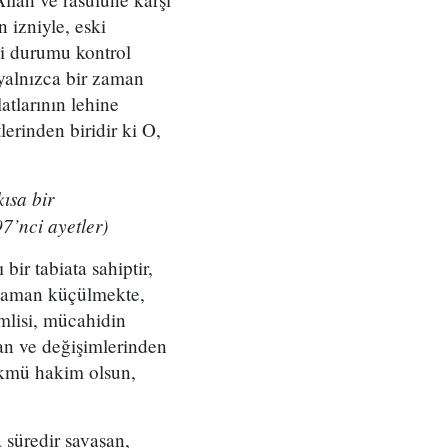
 izniyle, eski
ni durumu kontrol
 yalnızca bir zaman
atlarının lehine
erinden biridir ki O,
ısa bir
7’nci ayetler)
ir tabiata sahiptir,
 zaman küçülmekte,
lisi, mücahidin
dan ve değişimlerinden
ükmü hakim olsun,
 süredir savaşan,