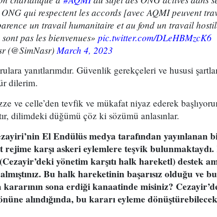
es ONG qui respectent les accords [avec AQMI peuvent trav
arence un travail humanitaire et au fond un travail hosti
sont pas les bienvenues»
pic.twitter.com/DLeHBMzcK6
sr (@SimNasr)
March 4, 2023
ulara yanıtlarımdır. Güvenlik gerekçeleri ve hususi şartla
r dilerim.
ze ve celle’den tevfik ve mükafat niyaz ederek başlıyoru
aştır, dilimdeki düğümü çöz ki sözümü anlasınlar.
zayiri’nin El Endülüs medya tarafından yayınlanan bi
 rejime karşı askeri eylemlere teşvik bulunmaktaydı. 
(Cezayir’deki yönetim karşıtı halk hareketl) destek a
 almıştınız. Bu halk hareketinin başarısız olduğu ve bu
a kararının sona erdiği kanaatinde misiniz? Cezayir’d
nüne alındığında, bu kararı eyleme dönüştürebilecek