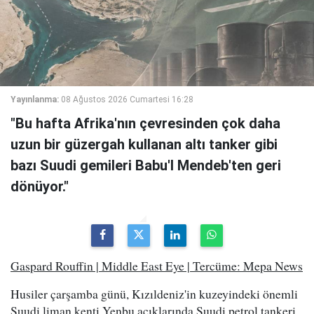
Yayınlanma:
08 Ağustos 2026 Cumartesi 16:28
"Bu hafta Afrika'nın çevresinden çok daha
uzun bir güzergah kullanan altı tanker gibi
bazı Suudi gemileri Babu'l Mendeb'ten geri
dönüyor."
Gaspard Rouffin | Middle East Eye | Tercüme: Mepa News
Husiler çarşamba günü, Kızıldeniz'in kuzeyindeki önemli
Suudi liman kenti Yenbu açıklarında Suudi petrol tankeri