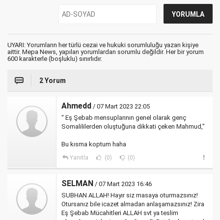
UYARI: Yorumların her türlü cezai ve hukuki sorumluluğu yazan kişiye
aittir. Mepa News, yapılan yorumlardan sorumlu değildir. Her bir yorum
600 karakterle (boşluklu) sınırlıdır.
2 Yorum
Ahmedd
/ 07 Mart 2023 22:05
“ Eş Şebab mensuplarının genel olarak genç
Somalililerden oluştuğuna dikkati çeken Mahmud,”
Bu kısma koptum haha
Yanıtla
(0)
(0)
SELMAN
/ 07 Mart 2023 16:46
SUBHAN ALLAH! Hayır siz masaya oturmazsınız!
Otursanız bile icazet almadan anlaşamazsınız! Zira
Eş Şebab Mücahitleri ALLAH svt ya teslim