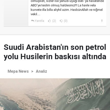
olmuşken, sizler ise yahudi uşağı Batı 'ya hasatende
ABD'ye teslim olmuş haldesiniz!!! La havle vela
kuvvete illa billa aliyhil azim. HasbünAllah ve niğmel
vekil....
Yanıtla
(2)
(0)
Suudi Arabistan'ın son petrol
yolu Husilerin baskısı altında
Mepa News
>
Analiz