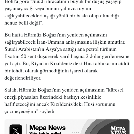
Bohl'a göre "Suudi ihracatının büyük bir düşüş yaşayıp
yaşamayacağı veya bunun yalnızca uyum
sağlayabilecekleri aşağı yönlü bir baskı olup olmadığı
henüz belli değil".
Bu hafta Hürmüz Boğazı'nın yeniden açılmasını
sağlayabilecek İran-Umman anlaşmasına ilişkin umutlar,
Suudi Arabistan'ın Asya'ya sattığı ana petrol türünün
fiyatını 50 sent düşürerek varil başına 2 dolar gerilemesine
yol açtı. Bu, Riyad'ın Kızıldeniz'deki Husi ablukasını ciddi
bir tehdit olarak görmediğinin işareti olarak
değerlendiriliyor.
Salah, Hürmüz Boğazı'nın yeniden açılmasının "küresel
enerji piyasaları üzerindeki baskıyı kesinlikle
hafifleteceğini ancak Kızıldeniz'deki Husi sorununu
çözmeyeceğini" söyledi.