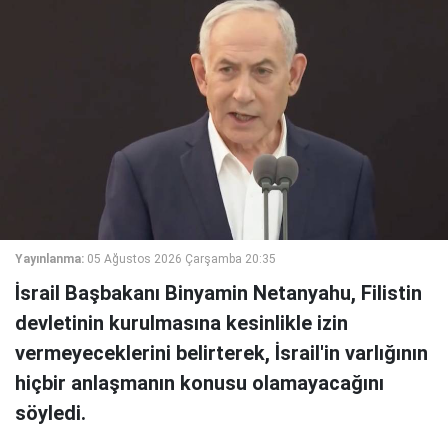
Yayınlanma:
05 Ağustos 2026 Çarşamba 20:35
İsrail Başbakanı Binyamin Netanyahu, Filistin
devletinin kurulmasına kesinlikle izin
vermeyeceklerini belirterek, İsrail'in varlığının
hiçbir anlaşmanın konusu olamayacağını
söyledi.