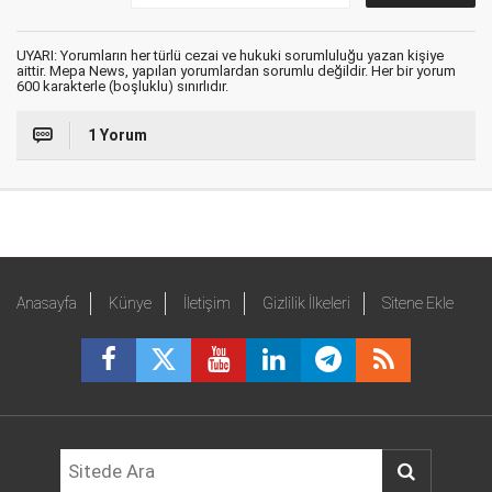
UYARI: Yorumların her türlü cezai ve hukuki sorumluluğu yazan kişiye
aittir. Mepa News, yapılan yorumlardan sorumlu değildir. Her bir yorum
600 karakterle (boşluklu) sınırlıdır.
1 Yorum
Anasayfa
Künye
İletişim
Gizlilik İlkeleri
Sitene Ekle