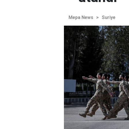
Mepa News
>
Suriye