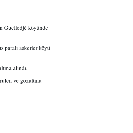
in Guelledjé köyünde
s paralı askerler köyü
tına alındı.
rülen ve gözaltına