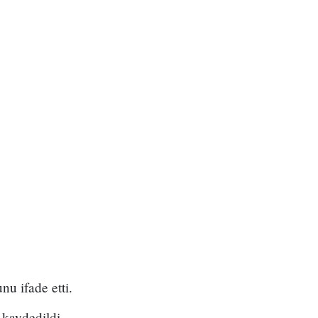
nu ifade etti.
ı kaydedildi.