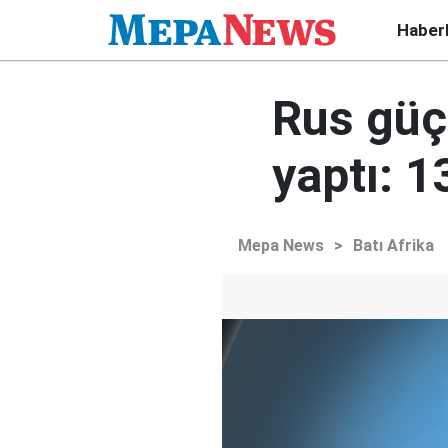
Haber
Rus güçl
yaptı: 1
Mepa News
>
Batı Afrika