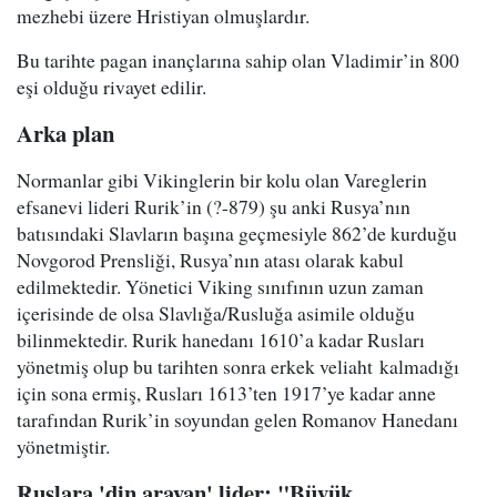
mezhebi üzere Hristiyan olmuşlardır.
Bu tarihte pagan inançlarına sahip olan Vladimir’in 800
eşi olduğu rivayet edilir.
Arka plan
Normanlar gibi Vikinglerin bir kolu olan Vareglerin
efsanevi lideri Rurik’in (?-879) şu anki Rusya’nın
batısındaki Slavların başına geçmesiyle 862’de kurduğu
Novgorod Prensliği, Rusya’nın atası olarak kabul
edilmektedir. Yönetici Viking sınıfının uzun zaman
içerisinde de olsa Slavlığa/Rusluğa asimile olduğu
bilinmektedir. Rurik hanedanı 1610’a kadar Rusları
yönetmiş olup bu tarihten sonra erkek veliaht kalmadığı
için sona ermiş, Rusları 1613’ten 1917’ye kadar anne
tarafından Rurik’in soyundan gelen Romanov Hanedanı
yönetmiştir.
Ruslara 'din arayan' lider: "Büyük