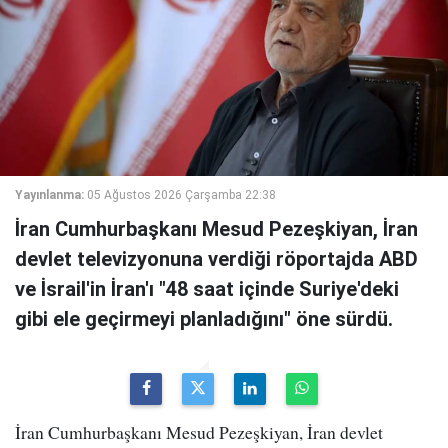
Yayınlanma:
05 Ağustos 2026 Çarşamba 22:38
İran Cumhurbaşkanı Mesud Pezeşkiyan, İran
devlet televizyonuna verdiği röportajda ABD
ve İsrail'in İran'ı "48 saat içinde Suriye'deki
gibi ele geçirmeyi planladığını" öne sürdü.
İran Cumhurbaşkanı Mesud Pezeşkiyan, İran devlet