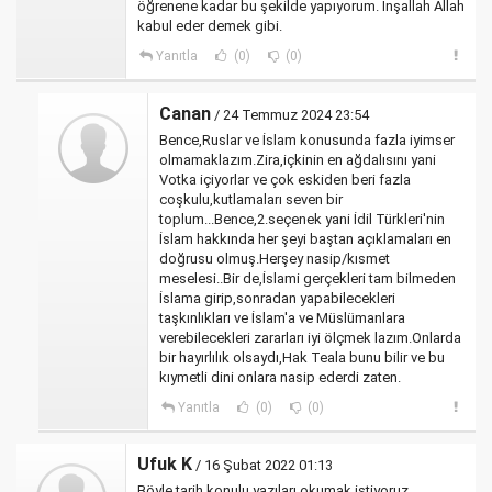
öğrenene kadar bu şekilde yapıyorum. İnşallah Allah
kabul eder demek gibi.
Yanıtla
(0)
(0)
Canan
/ 24 Temmuz 2024 23:54
Bence,Ruslar ve İslam konusunda fazla iyimser
olmamaklazım.Zira,içkinin en ağdalısını yani
Votka içiyorlar ve çok eskiden beri fazla
coşkulu,kutlamaları seven bir
toplum...Bence,2.seçenek yani İdil Türkleri'nin
İslam hakkında her şeyi baştan açıklamaları en
doğrusu olmuş.Herşey nasip/kısmet
meselesi..Bir de,İslami gerçekleri tam bilmeden
İslama girip,sonradan yapabilecekleri
taşkınlıkları ve İslam'a ve Müslümanlara
verebilecekleri zararları iyi ölçmek lazım.Onlarda
bir hayırlılık olsaydı,Hak Teala bunu bilir ve bu
kıymetli dini onlara nasip ederdi zaten.
Yanıtla
(0)
(0)
Ufuk K
/ 16 Şubat 2022 01:13
Böyle tarih konulu yazıları okumak istiyoruz.