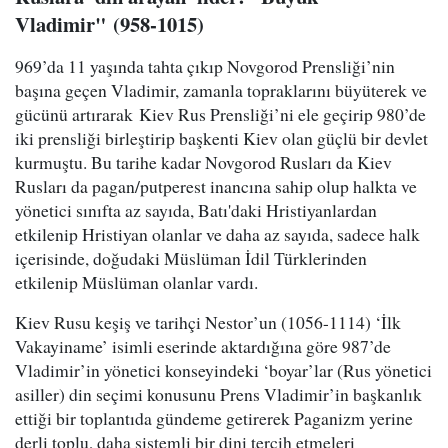
Vladimir" (958-1015)
969’da 11 yaşında tahta çıkıp Novgorod Prensliği’nin
başına geçen Vladimir, zamanla topraklarını büyüterek ve
gücünü artırarak Kiev Rus Prensliği’ni ele geçirip 980’de
iki prensliği birleştirip başkenti Kiev olan güçlü bir devlet
kurmuştu. Bu tarihe kadar Novgorod Rusları da Kiev
Rusları da pagan/putperest inancına sahip olup halkta ve
yönetici sınıfta az sayıda, Batı'daki Hristiyanlardan
etkilenip Hristiyan olanlar ve daha az sayıda, sadece halk
içerisinde, doğudaki Müslüman İdil Türklerinden
etkilenip Müslüman olanlar vardı.
Kiev Rusu keşiş ve tarihçi Nestor’un (1056-1114) ‘İlk
Vakayiname’ isimli eserinde aktardığına göre 987’de
Vladimir’in yönetici konseyindeki ‘boyar’lar (Rus yönetici
asiller) din seçimi konusunu Prens Vladimir’in başkanlık
ettiği bir toplantıda gündeme getirerek Paganizm yerine
derli toplu, daha sistemli bir dini tercih etmeleri