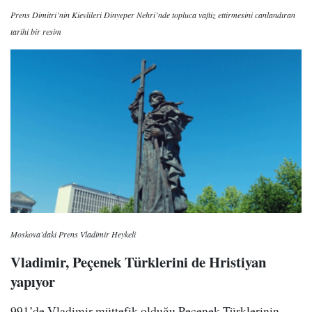
Prens Dimitri’nin Kievlileri Dinyeper Nehri’nde topluca vaftiz ettirmesini canlandıran
tarihi bir resim
Moskova’daki Prens Vladimir Heykeli
Vladimir, Peçenek Türklerini de Hristiyan
yapıyor
991’de Vladimir müttefik olduğu Peçenek Türklerinin