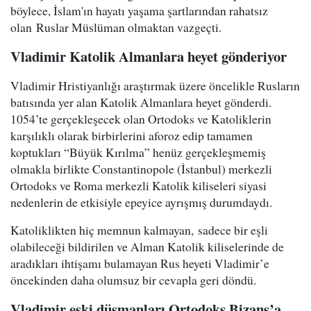
böylece, İslam'ın hayatı yaşama şartlarından rahatsız
olan Ruslar Müslüman olmaktan vazgeçti.
Vladimir Katolik Almanlara heyet gönderiyor
Vladimir Hristiyanlığı araştırmak üzere öncelikle Rusların
batısında yer alan Katolik Almanlara heyet gönderdi.
1054’te gerçekleşecek olan Ortodoks ve Katoliklerin
karşılıklı olarak birbirlerini aforoz edip tamamen
koptukları “Büyük Kırılma” henüz gerçekleşmemiş
olmakla birlikte Constantinopole (İstanbul) merkezli
Ortodoks ve Roma merkezli Katolik kiliseleri siyasi
nedenlerin de etkisiyle epeyice ayrışmış durumdaydı.
Katoliklikten hiç memnun kalmayan, sadece bir eşli
olabileceği bildirilen ve Alman Katolik kiliselerinde de
aradıkları ihtişamı bulamayan Rus heyeti Vladimir’e
öncekinden daha olumsuz bir cevapla geri döndü.
Vladimir eski düşmanları Ortodoks Bizans’a