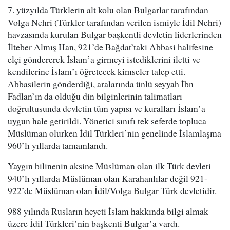
7. yüzyılda Türklerin alt kolu olan Bulgarlar tarafından
Volga Nehri (Türkler tarafından verilen ismiyle İdil Nehri)
havzasında kurulan Bulgar başkentli devletin liderlerinden
İlteber Almış Han, 921’de Bağdat’taki Abbasi halifesine
elçi göndererek İslam’a girmeyi istediklerini iletti ve
kendilerine İslam’ı öğretecek kimseler talep etti.
Abbasilerin gönderdiği, aralarında ünlü seyyah İbn
Fadlan’ın da olduğu din bilginlerinin talimatları
doğrultusunda devletin tüm yapısı ve kuralları İslam’a
uygun hale getirildi. Yönetici sınıfı tek seferde topluca
Müslüman olurken İdil Türkleri’nin genelinde İslamlaşma
960’lı yıllarda tamamlandı.
Yaygın bilinenin aksine Müslüman olan ilk Türk devleti
940’lı yıllarda Müslüman olan Karahanlılar değil 921-
922’de Müslüman olan İdil/Volga Bulgar Türk devletidir.
988 yılında Rusların heyeti İslam hakkında bilgi almak
üzere İdil Türkleri’nin başkenti Bulgar’a vardı.