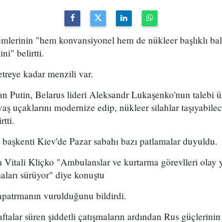
temlerinin "hem konvansiyonel hem de nükleer başlıklı ba
ni" belirtti.
treye kadar menzili var.
an Putin, Belarus lideri Aleksandr Lukaşenko'nun talebi 
vaş uçaklarını modernize edip, nükleer silahlar taşıyabile
rtti.
 başkenti Kiev'de Pazar sabahı bazı patlamalar duyuldu.
Vitali Kliçko "Ambulanslar ve kurtarma görevlleri olay y
aları sürüyor" diye konuştu
apatrmanın vurulduğunu bildirdi.
talar süren şiddetli çatışmaların ardından Rus güçlerini