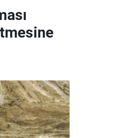
ması
etmesine