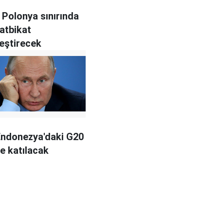
 Polonya sınırında
tatbikat
eştirecek
Endonezya'daki G20
ne katılacak