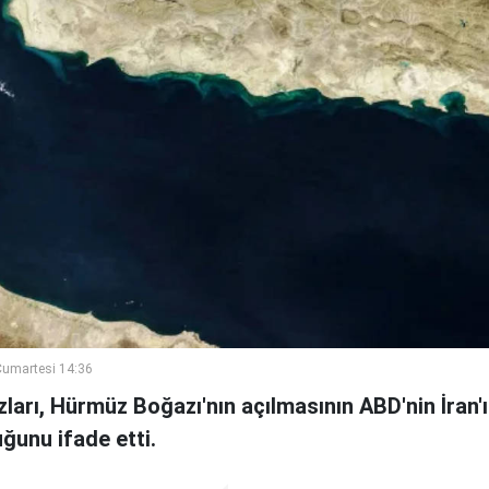
umartesi 14:36
ları, Hürmüz Boğazı'nın açılmasının ABD'nin İran'ın
ğunu ifade etti.