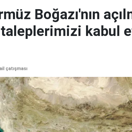
ürmüz Boğazı'nın açıl
 taleplerimizi kabul 
ail çatışması