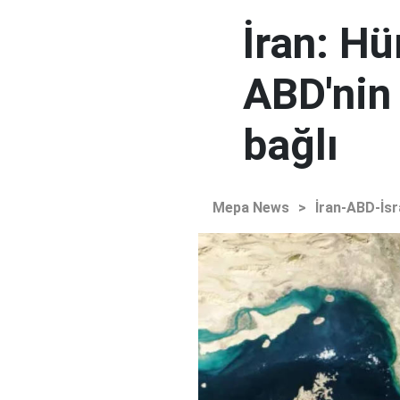
İran: H
ABD'nin
bağlı
Mepa News
>
İran-ABD-İsr