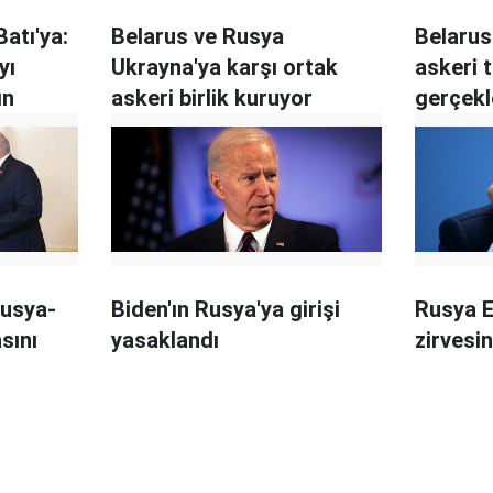
Batı'ya:
Belarus ve Rusya
Belarus
yı
Ukrayna'ya karşı ortak
askeri 
ın
askeri birlik kuruyor
gerçekl
Rusya-
Biden'ın Rusya'ya girişi
Rusya 
sını
yasaklandı
zirvesi