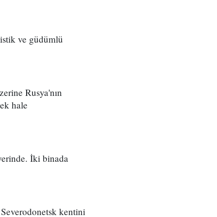
listik ve güdümlü
üzerine Rusya'nın
cek hale
erinde. İki binada
n Severodonetsk kentini