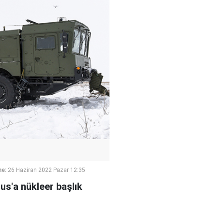
me:
26 Haziran 2022 Pazar 12:35
lus'a nükleer başlık