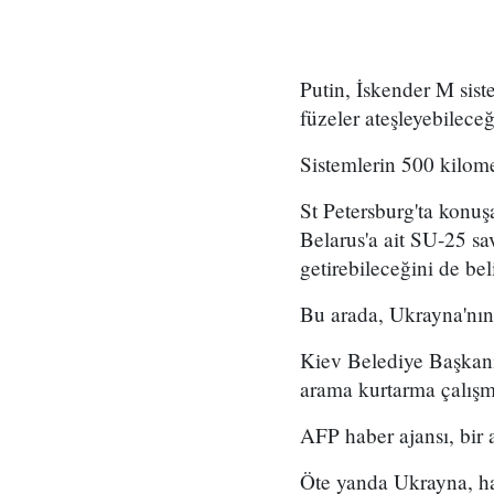
Putin, İskender M sis
füzeler ateşleyebileceği
Sistemlerin 500 kilome
St Petersburg'ta konuş
Belarus'a ait SU-25 sa
getirebileceğini de beli
Bu arada, Ukrayna'nın
Kiev Belediye Başkanı 
arama kurtarma çalışm
AFP haber ajansı, bir 
Öte yanda Ukrayna, haf