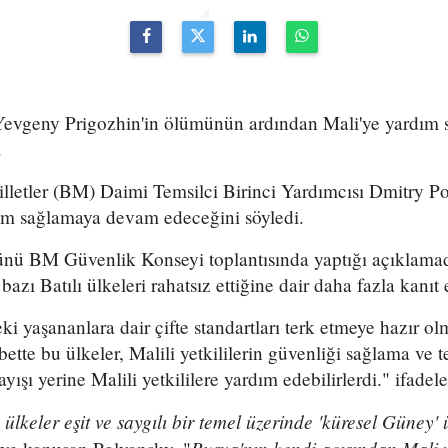
Yevgeny Prigozhin'in ölümünün ardından Mali'ye yardım 
.
lletler (BM) Daimi Temsilci Birinci Yardımcısı Dmitry Po
ım sağlamaya devam edeceğini söyledi.
ünü BM Güvenlik Konseyi toplantısında yaptığı açıklamad
 bazı Batılı ülkeleri rahatsız ettiğine dair daha fazla kanıt el
eki yaşananlara dair çifte standartları terk etmeye hazır o
bette bu ülkeler, Malili yetkililerin güvenliği sağlama ve 
yışı yerine Malili yetkililere yardım edebilirlerdi." ifadele
ülkeler eşit ve saygılı bir temel üzerinde 'küresel Güney' ül