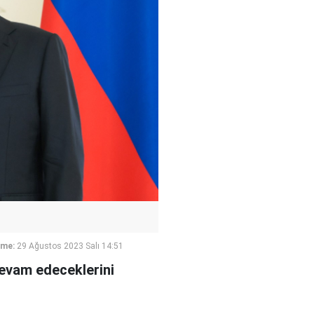
eme:
29 Ağustos 2023 Salı 14:51
devam edeceklerini