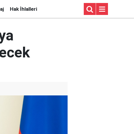
aj
Hak İhlalleri
aya
decek