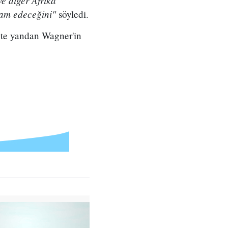
e diğer Afrika
evam edeceğini"
söyledi.
 Öte yandan Wagner'in