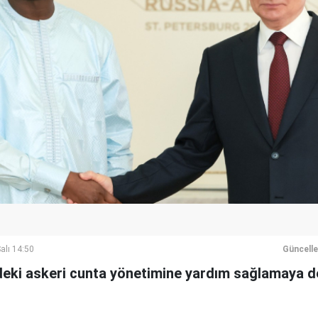
alı 14:50
Güncell
i'deki askeri cunta yönetimine yardım sağlamaya 