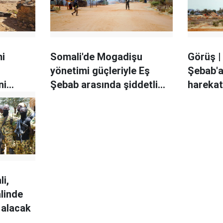
mi
Somali'de Mogadişu
Görüş |
yönetimi güçleriyle Eş
Şebab'a
ni
Şebab arasında şiddetli
harekat
çatışmalar
i,
linde
r alacak