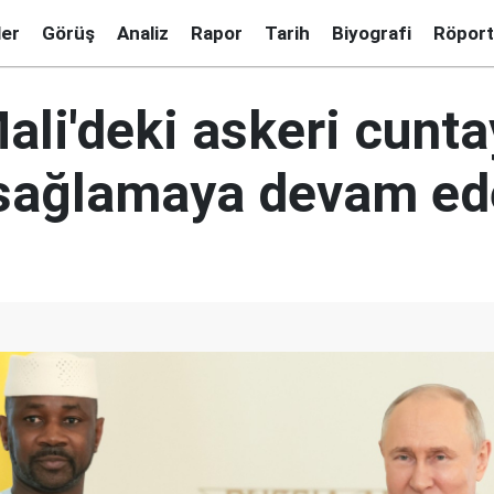
ler
Görüş
Analiz
Rapor
Tarih
Biyografi
Röport
ali'deki askeri cunt
sağlamaya devam e