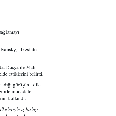
sağlamayı
lyansky, ülkesinin
a, Rusya ile Mali
de ettiklerini belirtti.
lmadığı görüşünü dile
terörle mücadele
rini kullandı.
keleriyle iş birliği