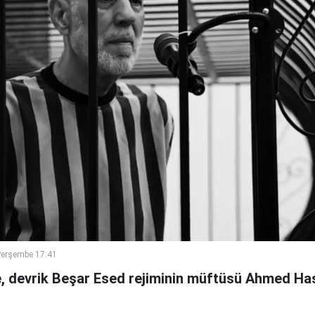
Perşembe 17:41
 devrik Beşar Esed rejiminin müftüsü Ahmed Has