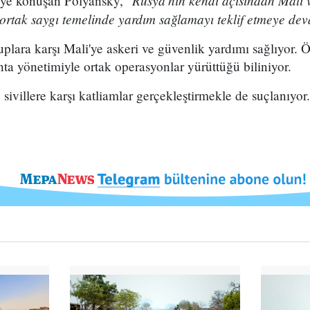
Rusya'nın kendi açısından Mali v
ye konuşan Polyansky, "
 ve ortak saygı temelinde yardım sağlamayı teklif etmeye d
ruplara karşı Mali'ye askeri ve güvenlik yardımı sağlıyor.
nta yönetimiyle ortak operasyonlar yürüttüğü biliniyor.
sivillere karşı katliamlar gerçekleştirmekle de suçlanıyor.