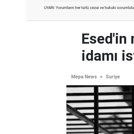
UYARI: Yorumların her türlü cezai ve hukuki sorumlulu
Esed'in
idamı is
Mepa News
>
Suriye