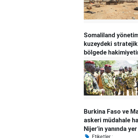
Somaliland yöneti
kuzeydeki stratejik
bölgede hakimiyeti
kaybediyor
Burkina Faso ve Mal
askeri müdahale ha
Nijer'in yanında ye
Etiketler :