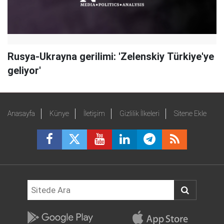
Rusya-Ukrayna gerilimi: 'Zelenskiy Türkiye'ye
geliyor'
Anasayfa
Künye
İletişim
Gizlilik İlkeleri
Sitene Ekle