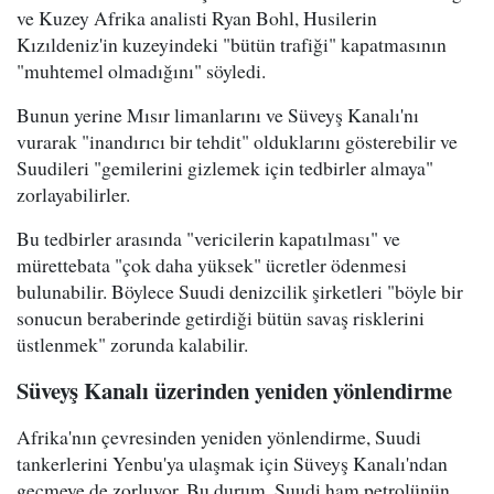
ve Kuzey Afrika analisti Ryan Bohl, Husilerin
Kızıldeniz'in kuzeyindeki "bütün trafiği" kapatmasının
"muhtemel olmadığını" söyledi.
Bunun yerine Mısır limanlarını ve Süveyş Kanalı'nı
vurarak "inandırıcı bir tehdit" olduklarını gösterebilir ve
Suudileri "gemilerini gizlemek için tedbirler almaya"
zorlayabilirler.
Bu tedbirler arasında "vericilerin kapatılması" ve
mürettebata "çok daha yüksek" ücretler ödenmesi
bulunabilir. Böylece Suudi denizcilik şirketleri "böyle bir
sonucun beraberinde getirdiği bütün savaş risklerini
üstlenmek" zorunda kalabilir.
Süveyş Kanalı üzerinden yeniden yönlendirme
Afrika'nın çevresinden yeniden yönlendirme, Suudi
tankerlerini Yenbu'ya ulaşmak için Süveyş Kanalı'ndan
geçmeye de zorluyor. Bu durum, Suudi ham petrolünün