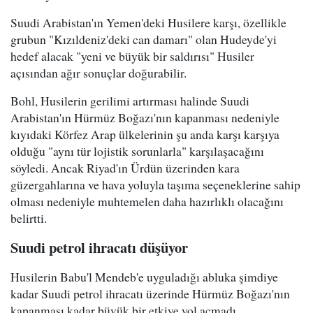
Suudi Arabistan'ın Yemen'deki Husilere karşı, özellikle
grubun "Kızıldeniz'deki can damarı" olan Hudeyde'yi
hedef alacak "yeni ve büyük bir saldırısı" Husiler
açısından ağır sonuçlar doğurabilir.
Bohl, Husilerin gerilimi artırması halinde Suudi
Arabistan'ın Hürmüz Boğazı'nın kapanması nedeniyle
kıyıdaki Körfez Arap ülkelerinin şu anda karşı karşıya
olduğu "aynı tür lojistik sorunlarla" karşılaşacağını
söyledi. Ancak Riyad'ın Ürdün üzerinden kara
güzergahlarına ve hava yoluyla taşıma seçeneklerine sahip
olması nedeniyle muhtemelen daha hazırlıklı olacağını
belirtti.
Suudi petrol ihracatı düşüyor
Husilerin Babu'l Mendeb'e uyguladığı abluka şimdiye
kadar Suudi petrol ihracatı üzerinde Hürmüz Boğazı'nın
kapanması kadar büyük bir etkiye yol açmadı.