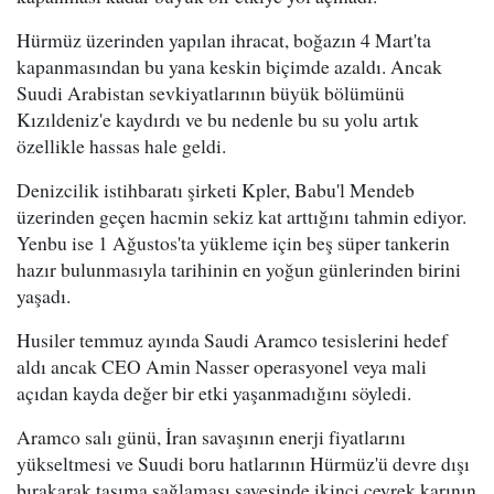
Hürmüz üzerinden yapılan ihracat, boğazın 4 Mart'ta
kapanmasından bu yana keskin biçimde azaldı. Ancak
Suudi Arabistan sevkiyatlarının büyük bölümünü
Kızıldeniz'e kaydırdı ve bu nedenle bu su yolu artık
özellikle hassas hale geldi.
Denizcilik istihbaratı şirketi Kpler, Babu'l Mendeb
üzerinden geçen hacmin sekiz kat arttığını tahmin ediyor.
Yenbu ise 1 Ağustos'ta yükleme için beş süper tankerin
hazır bulunmasıyla tarihinin en yoğun günlerinden birini
yaşadı.
Husiler temmuz ayında Saudi Aramco tesislerini hedef
aldı ancak CEO Amin Nasser operasyonel veya mali
açıdan kayda değer bir etki yaşanmadığını söyledi.
Aramco salı günü, İran savaşının enerji fiyatlarını
yükseltmesi ve Suudi boru hatlarının Hürmüz'ü devre dışı
bırakarak taşıma sağlaması sayesinde ikinci çeyrek karının