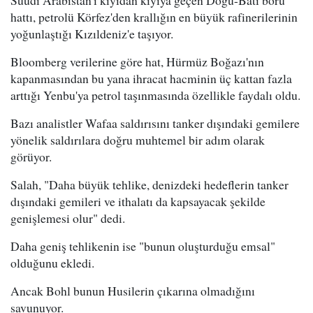
Suudi Arabistan'ı kıyıdan kıyıya geçen Doğu-Batı boru
hattı, petrolü Körfez'den krallığın en büyük rafinerilerinin
yoğunlaştığı Kızıldeniz'e taşıyor.
Bloomberg verilerine göre hat, Hürmüz Boğazı'nın
kapanmasından bu yana ihracat hacminin üç kattan fazla
arttığı Yenbu'ya petrol taşınmasında özellikle faydalı oldu.
Bazı analistler Wafaa saldırısını tanker dışındaki gemilere
yönelik saldırılara doğru muhtemel bir adım olarak
görüyor.
Salah, "Daha büyük tehlike, denizdeki hedeflerin tanker
dışındaki gemileri ve ithalatı da kapsayacak şekilde
genişlemesi olur" dedi.
Daha geniş tehlikenin ise "bunun oluşturduğu emsal"
olduğunu ekledi.
Ancak Bohl bunun Husilerin çıkarına olmadığını
savunuyor.