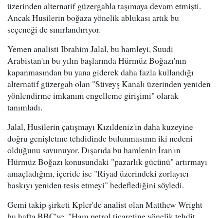
üzerinden alternatif güzergahla taşımaya devam etmişti.
Ancak Husilerin boğaza yönelik ablukası artık bu
seçeneği de sınırlandırıyor.
Yemen analisti Ibrahim Jalal, bu hamleyi, Suudi
Arabistan'ın bu yılın başlarında Hürmüz Boğazı'nın
kapanmasından bu yana giderek daha fazla kullandığı
alternatif güzergah olan "Süveyş Kanalı üzerinden yeniden
yönlendirme imkanını engelleme girişimi" olarak
tanımladı.
Jalal, Husilerin çatışmayı Kızıldeniz'in daha kuzeyine
doğru genişletme tehdidinde bulunmasının iki nedeni
olduğunu savunuyor. Dışarıda bu hamlenin İran'ın
Hürmüz Boğazı konusundaki "pazarlık gücünü" artırmayı
amaçladığını, içeride ise "Riyad üzerindeki zorlayıcı
baskıyı yeniden tesis etmeyi" hedeflediğini söyledi.
Gemi takip şirketi Kpler'de analist olan Matthew Wright
bu hafta BBC'ye, "Ham petrol ticaretine yönelik tehdit