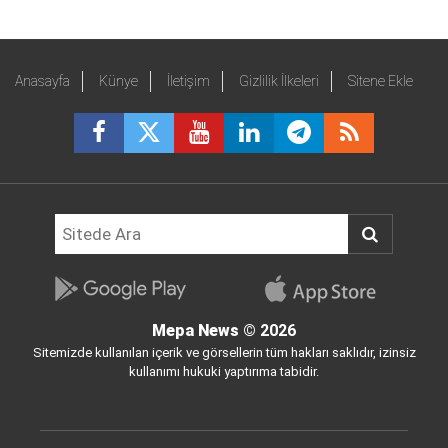
Anasayfa
Künye
İletişim
Gizlilik İlkeleri
Sitene Ekle
Mepa News
© 2026
Sitemizde kullanılan içerik ve görsellerin tüm hakları saklıdır, izinsiz
kullanımı hukuki yaptırıma tabidir.