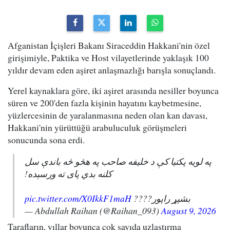
Afganistan İçişleri Bakanı Siraceddin Hakkani'nin özel
girişimiyle, Paktika ve Host vilayetlerinde yaklaşık 100
yıldır devam eden aşiret anlaşmazlığı barışla sonuçlandı.
Yerel kaynaklara göre, iki aşiret arasında nesiller boyunca
süren ve 200'den fazla kişinin hayatını kaybetmesine,
yüzlercesinin de yaralanmasına neden olan kan davası,
Hakkani'nin yürüttüğü arabuluculuk görüşmeleri
sonucunda sona erdi.
په لویه پکتیا کې د خلیفه صاحب په هڅو څه باندې سل
کلنه بدي پای ته ورسېده!
pic.twitter.com/X0IkkF1maH
بشپړ راپور????
— Abdullah Raihan (@Raihan_093)
August 9, 2026
Tarafların, yıllar boyunca çok sayıda uzlaştırma