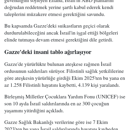
güvendiğini söyleyen Eiland, İsrail'in ABD planlarını
doğrudan reddetmek yerine şartlı kabul ederek kendi
taleplerini müzakere etmesi gerektiğini savundu.
Bu kapsamda Gazze'deki suikastların geçici olarak
durdurulabileceğini ancak İsrail'in işgal ettiği bölgeleri
elinde tutmaya devam etmesi gerektiğini dile getirdi.
Gazze'deki insani tablo ağırlaşıyor
Gazze'de yürürlükte bulunan ateşkese rağmen İsrail
ordusunun saldırıları sürüyor. Filistinli sağlık yetkililerine
göre ateşkesin yürürlüğe girdiği Ekim 2025'ten bu yana en
az 1.258 Filistinli hayatını kaybetti, 4.139 kişi yaralandı.
Birleşmiş Milletler Çocuklara Yardım Fonu (UNICEF) ise
son 10 ayda İsrail saldırılarında en az 300 çocuğun
yaşamını yitirdiğini açıkladı.
Gazze Sağlık Bakanlığı verilerine göre ise 7 Ekim
2023'ten bu yana İsrail saldırılarında hayatını kaybeden