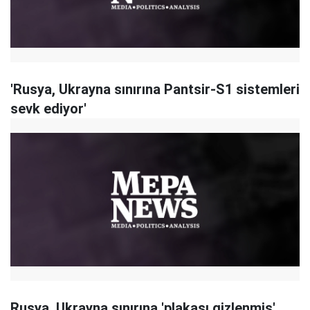
'Rusya, Ukrayna sınırına Pantsir-S1 sistemleri
sevk ediyor'
Rusya, Ukrayna sınırına 'plakası gizlenmiş'