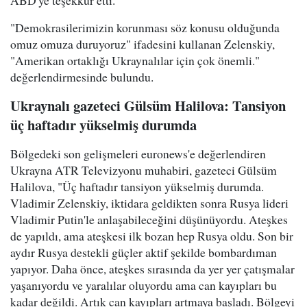
ABD'ye teşekkür etti.
"Demokrasilerimizin korunması söz konusu olduğunda
omuz omuza duruyoruz" ifadesini kullanan Zelenskiy,
"Amerikan ortaklığı Ukraynalılar için çok önemli."
değerlendirmesinde bulundu.
Ukraynalı gazeteci Gülsüm Halilova: Tansiyon
üç haftadır yükselmiş durumda
Bölgedeki son gelişmeleri euronews'e değerlendiren
Ukrayna ATR Televizyonu muhabiri, gazeteci Gülsüm
Halilova, "Üç haftadır tansiyon yükselmiş durumda.
Vladimir Zelenskiy, iktidara geldikten sonra Rusya lideri
Vladimir Putin'le anlaşabileceğini düşünüyordu. Ateşkes
de yapıldı, ama ateşkesi ilk bozan hep Rusya oldu. Son bir
aydır Rusya destekli güçler aktif şekilde bombardıman
yapıyor. Daha önce, ateşkes sırasında da yer yer çatışmalar
yaşanıyordu ve yaralılar oluyordu ama can kayıpları bu
kadar değildi. Artık can kayıpları artmaya başladı. Bölgeyi