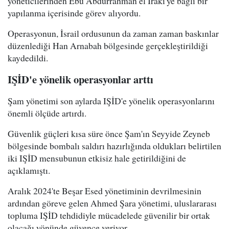
yöneticilerinden Ebu Abdurrahman el Iraki'ye bağlı bir
yapılanma içerisinde görev alıyordu.
Operasyonun, İsrail ordusunun da zaman zaman baskınlar
düzenlediği Han Arnabah bölgesinde gerçekleştirildiği
kaydedildi.
IŞİD'e yönelik operasyonlar arttı
Şam yönetimi son aylarda IŞİD'e yönelik operasyonlarını
önemli ölçüde artırdı.
Güvenlik güçleri kısa süre önce Şam'ın Seyyide Zeyneb
bölgesinde bombalı saldırı hazırlığında oldukları belirtilen
iki IŞİD mensubunun etkisiz hale getirildiğini de
açıklamıştı.
Aralık 2024'te Beşar Esed yönetiminin devrilmesinin
ardından göreve gelen Ahmed Şara yönetimi, uluslararası
topluma IŞİD tehdidiyle mücadelede güvenilir bir ortak
olacağı yönünde güvence veriyor.