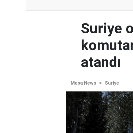
Suriye 
komutan
atandı
Mepa News
>
Suriye