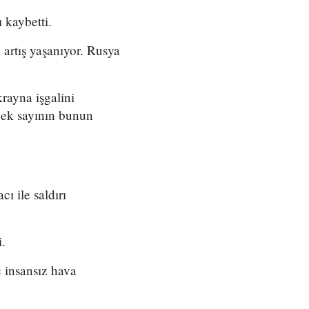
 kaybetti.
 artış yaşanıyor. Rusya
rayna işgalini
rçek sayının bunun
ı ile saldırı
i.
 insansız hava