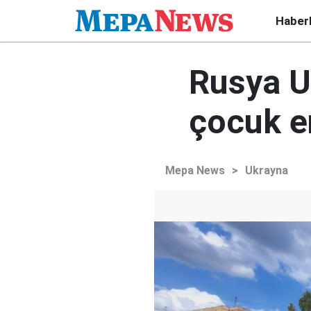
Haber
Rusya Uk
çocuk e
Mepa News
>
Ukrayna