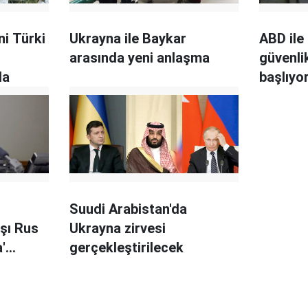
ni Türki
Ukrayna ile Baykar
ABD ile
arasında yeni anlaşma
güvenli
da
başlıyo
Suudi Arabistan'da
aşı Rus
Ukrayna zirvesi
'
gerçekleştirilecek