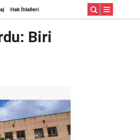
aj
Hak İhlalleri
du: Biri