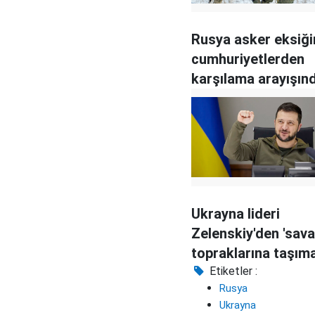
Rusya asker eksiği
cumhuriyetlerden
karşılama arayışın
Ukrayna lideri
Zelenskiy'den 'sav
topraklarına taşıma
açıklaması
Etiketler :
Rusya
Ukrayna