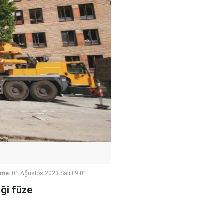
eme:
01 Ağustos 2023 Salı 09:01
iği füze