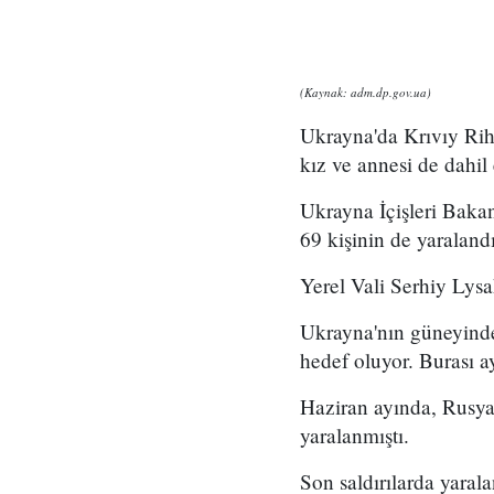
(Kaynak: adm.dp.gov.ua)
Ukrayna'da Krıvıy Rih 
kız ve annesi de dahil 
Ukrayna İçişleri Bakan
69 kişinin de yaralandı
Yerel Vali Serhiy Lysak
Ukrayna'nın güneyinde,
hedef oluyor. Burası 
Haziran ayında, Rusya'n
yaralanmıştı.
Son saldırılarda yarala