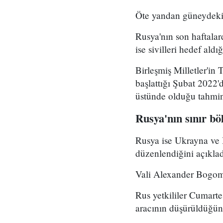
Öte yandan güneydeki H
Rusya'nın son haftalard
ise sivilleri hedef ald
Birleşmiş Milletler'in
başlattığı Şubat 2022'
üstünde olduğu tahmin 
Rusya'nın sınır bö
Rusya ise Ukrayna ve B
düzenlendiğini açıklad
Vali Alexander Bogomaz
Rus yetkililer Cumart
aracının düşürüldüğünü