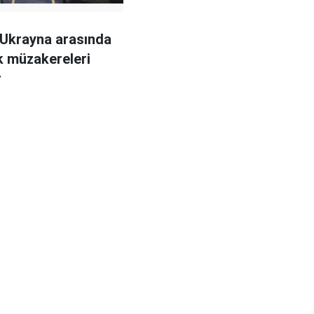
 Ukrayna arasında
k müzakereleri
r