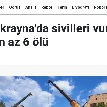
ler
Görüş
Analiz
Rapor
Tarih
Biyografi
Röport
rayna'da sivilleri vur
n az 6 ölü