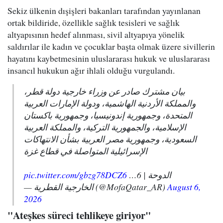
Sekiz ülkenin dışişleri bakanları tarafından yayınlanan
ortak bildiride, özellikle sağlık tesisleri ve sağlık
altyapısının hedef alınması, sivil altyapıya yönelik
saldırılar ile kadın ve çocuklar başta olmak üzere sivillerin
hayatını kaybetmesinin uluslararası hukuk ve uluslararası
insancıl hukukun ağır ihlali olduğu vurgulandı.
بيان مشترك صادر عن وزراء خارجية دولة قطر،
والمملكة الأردنية الهاشمية، ودولة الإمارات العربية
المتحدة، وجمهورية إندونيسيا، وجمهورية باكستان
الإسلامية، والجمهورية التركية، والمملكة العربية
السعودية، وجمهورية مصر العربية بشأن الانتهاكات
الإسرائيلية المتواصلة في قطاع غزة
pic.twitter.com/gbzg78DCZ6
الدوحة | 6…
— الخارجية القطرية (@MofaQatar_AR)
August 6,
2026
"Ateşkes süreci tehlikeye giriyor"