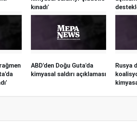
kınadı'
destekl
büyük 
 rağmen
ABD'den Doğu Guta'da
Rusya d
ta'da
kimyasal saldırı açıklaması
koalis
dı'
kimyasa