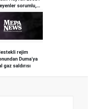
eyenler sorumlu,
bedel ödenecek
estekli rejim
yonundan Duma'ya
l gaz saldırısı