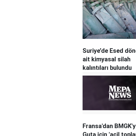
Suriye’de Esed dö
ait kimyasal silah
kalıntıları bulundu
Fransa'dan BMGK'
Guta için 'acil topla