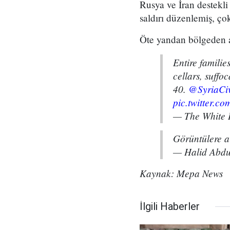
Rusya ve İran destekl
saldırı düzenlemiş, çok
Öte yandan bölgeden ak
Entire familie
cellars, suffo
40.
@SyriaCiv
pic.twitter.
— The White 
Görüntülere a
— Halid Abd
Kaynak: Mepa News
İlgili Haberler