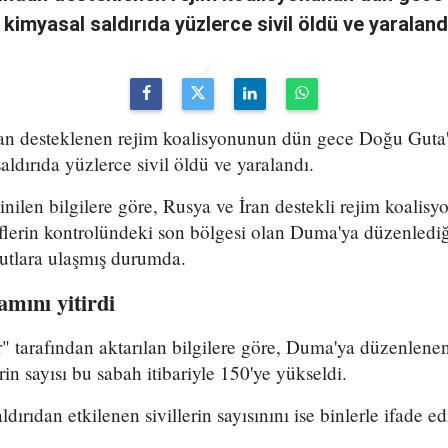
 kimyasal saldırıda yüzlerce sivil öldü ve yaraland
dan desteklenen rejim koalisyonunun dün gece Doğu Guta'
aldırıda yüzlerce sivil öldü ve yaralandı.
nilen bilgilere göre, Rusya ve İran destekli rejim koali
lerin kontrolündeki son bölgesi olan Duma'ya düzenlediği
yutlara ulaşmış durumda.
amını yitirdi
 tarafından aktarılan bilgilere göre, Duma'ya düzenlenen
erin sayısı bu sabah itibariyle 150'ye yükseldi.
ırıdan etkilenen sivillerin sayısınını ise binlerle ifade edi