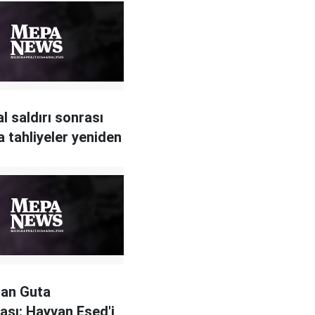
l saldırı sonrası
 tahliyeler yeniden
tan Guta
ası: Hayvan Esed'i