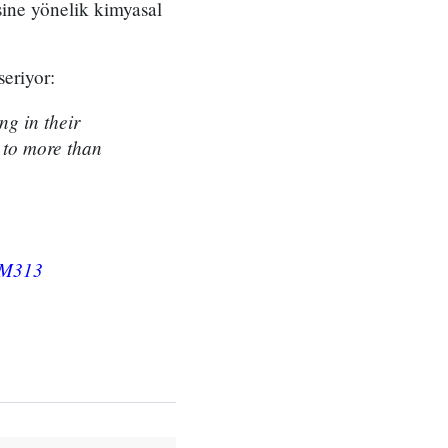
ine yönelik kimyasal
eriyor:
ng in their
l to more than
fqM313