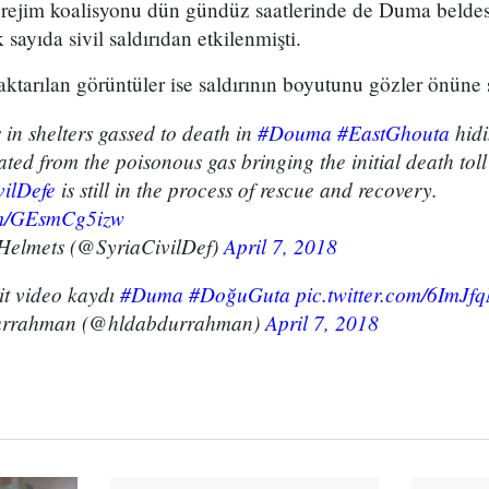
i rejim koalisyonu dün gündüz saatlerinde de Duma beldes
 sayıda sivil saldırıdan etkilenmişti.
tarılan görüntüler ise saldırının boyutunu gözler önüne s
s in shelters gassed to death in
#Douma
#EastGhouta
hidi
cated from the poisonous gas bringing the initial death tol
ilDefe
is still in the process of rescue and recovery.
com/GEsmCg5izw
Helmets (@SyriaCivilDef)
April 7, 2018
it video kaydı
#Duma
#DoğuGuta
pic.twitter.com/6ImJ
urrahman (@hldabdurrahman)
April 7, 2018