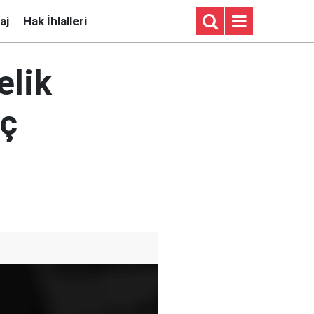
aj
Hak İhlalleri
elik
nç