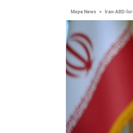
Mepa News
>
İran-ABD-İsr