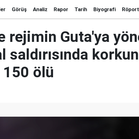
ler
Görüş
Analiz
Rapor
Tarih
Biyografi
Röport
 rejimin Guta'ya yön
l saldırısında korku
 150 ölü