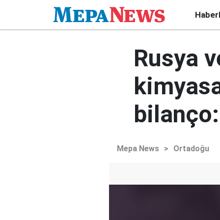
Haber
Rusya ve
kimyasa
bilanço:
Mepa News
>
Ortadoğu