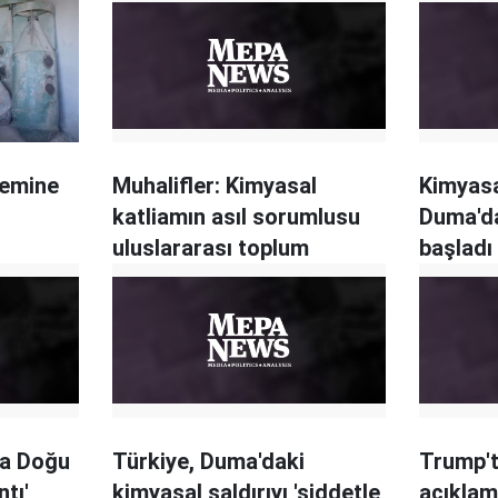
nemine
Muhalifler: Kimyasal
Kimyasa
katliamın asıl sorumlusu
Duma'da
uluslararası toplum
başladı
ya Doğu
Türkiye, Duma'daki
Trump'
ntı'
kimyasal saldırıyı 'şiddetle
açıklam