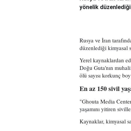
yönelik düzenlediği
Rusya ve İran tarafın
düzenlediği kimyasal s
Yerel kaynaklardan edi
Doğu Guta'nın muhalif
ölü sayısı korkunç bo
En az 150 sivil yaş
"Ghouta Media Center"
yaşamını yitiren sivill
Kaynaklar, kimyasal sald