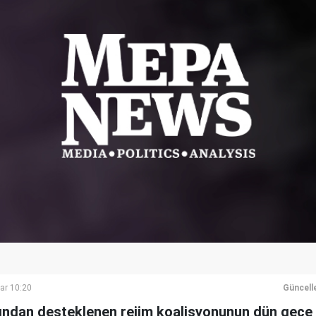
ar 10:20
Güncell
fından desteklenen rejim koalisyonunun dün gece