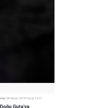
eme:
08 Nisan 2018 Pazar 10:21
 Doğu Guta'ya