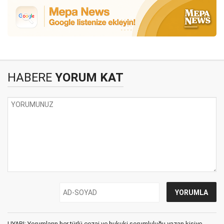
HABERE
YORUM KAT
UYARI: Yorumların her türlü cezai ve hukuki sorumluluğu yazan kişiye