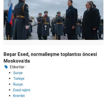
Beşar Esed, normalleşme toplantısı öncesi
Moskova'da
Etiketler :
Suriye
Türkiye
Rusya
Esed rejimi
Kremlin