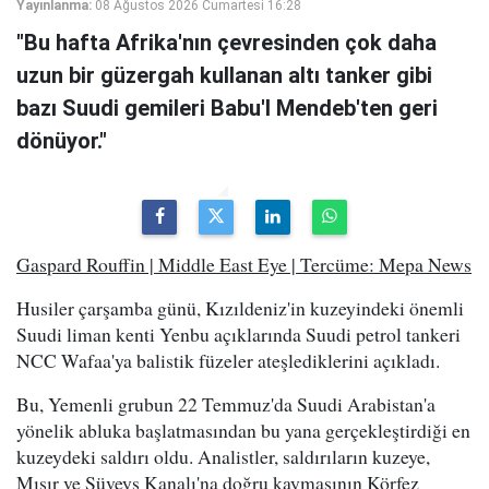
Yayınlanma:
08 Ağustos 2026 Cumartesi 16:28
"Bu hafta Afrika'nın çevresinden çok daha
uzun bir güzergah kullanan altı tanker gibi
bazı Suudi gemileri Babu'l Mendeb'ten geri
dönüyor."
Gaspard Rouffin | Middle East Eye | Tercüme: Mepa News
Husiler çarşamba günü, Kızıldeniz'in kuzeyindeki önemli
Suudi liman kenti Yenbu açıklarında Suudi petrol tankeri
NCC Wafaa'ya balistik füzeler ateşlediklerini açıkladı.
Bu, Yemenli grubun 22 Temmuz'da Suudi Arabistan'a
yönelik abluka başlatmasından bu yana gerçekleştirdiği en
kuzeydeki saldırı oldu. Analistler, saldırıların kuzeye,
Mısır ve Süveyş Kanalı'na doğru kaymasının Körfez