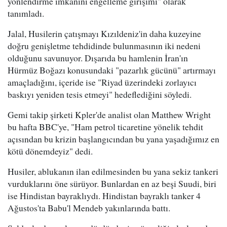
yönlendirme imkanını engelleme girişimi" olarak
tanımladı.
Jalal, Husilerin çatışmayı Kızıldeniz'in daha kuzeyine
doğru genişletme tehdidinde bulunmasının iki nedeni
olduğunu savunuyor. Dışarıda bu hamlenin İran'ın
Hürmüz Boğazı konusundaki "pazarlık gücünü" artırmayı
amaçladığını, içeride ise "Riyad üzerindeki zorlayıcı
baskıyı yeniden tesis etmeyi" hedeflediğini söyledi.
Gemi takip şirketi Kpler'de analist olan Matthew Wright
bu hafta BBC'ye, "Ham petrol ticaretine yönelik tehdit
açısından bu krizin başlangıcından bu yana yaşadığımız en
kötü dönemdeyiz" dedi.
Husiler, ablukanın ilan edilmesinden bu yana sekiz tankeri
vurduklarını öne sürüyor. Bunlardan en az beşi Suudi, biri
ise Hindistan bayraklıydı. Hindistan bayraklı tanker 4
Ağustos'ta Babu'l Mendeb yakınlarında battı.