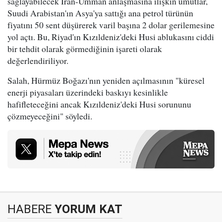
sağlayabilecek İran-Umman anlaşmasına ilişkin umutlar,
Suudi Arabistan'ın Asya'ya sattığı ana petrol türünün
fiyatını 50 sent düşürerek varil başına 2 dolar gerilemesine
yol açtı. Bu, Riyad'ın Kızıldeniz'deki Husi ablukasını ciddi
bir tehdit olarak görmediğinin işareti olarak
değerlendiriliyor.
Salah, Hürmüz Boğazı'nın yeniden açılmasının "küresel
enerji piyasaları üzerindeki baskıyı kesinlikle
hafifleteceğini ancak Kızıldeniz'deki Husi sorununu
çözmeyeceğini" söyledi.
HABERE
YORUM KAT