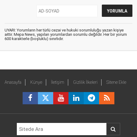
UYARI: Yorumların her türlü cezai ve hukuki sorumluluğu yazan kişiye
aittir. Mepa News, yapılan yorumlardan sorumlu değildir. Her bir yorum
600 karakterle (boşluklu) sınırlıdır.
Anasayfa
Künye
İletişim
Gizlilik İlkeleri
Sitene Ekle