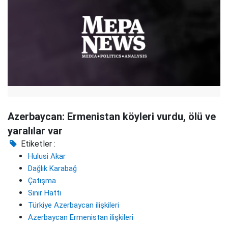
Azerbaycan: Ermenistan köyleri vurdu, ölü ve
yaralılar var
Etiketler :
Hulusi Akar
Dağlık Karabağ
Çatışma
Sınır Hattı
Türkiye Azerbaycan ilişkileri
Azerbaycan Ermenistan ilişkileri