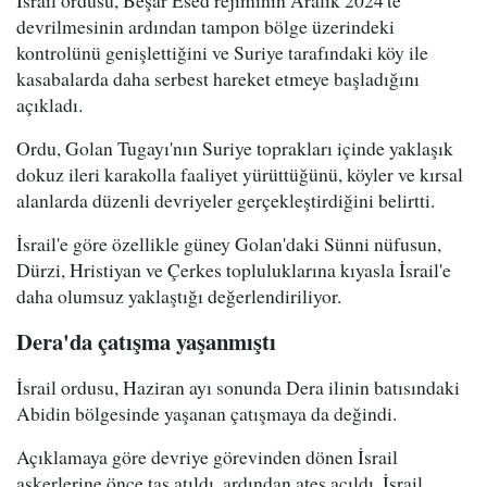
İsrail ordusu, Beşar Esed rejiminin Aralık 2024'te
devrilmesinin ardından tampon bölge üzerindeki
kontrolünü genişlettiğini ve Suriye tarafındaki köy ile
kasabalarda daha serbest hareket etmeye başladığını
açıkladı.
Ordu, Golan Tugayı'nın Suriye toprakları içinde yaklaşık
dokuz ileri karakolla faaliyet yürüttüğünü, köyler ve kırsal
alanlarda düzenli devriyeler gerçekleştirdiğini belirtti.
İsrail'e göre özellikle güney Golan'daki Sünni nüfusun,
Dürzi, Hristiyan ve Çerkes topluluklarına kıyasla İsrail'e
daha olumsuz yaklaştığı değerlendiriliyor.
Dera'da çatışma yaşanmıştı
İsrail ordusu, Haziran ayı sonunda Dera ilinin batısındaki
Abidin bölgesinde yaşanan çatışmaya da değindi.
Açıklamaya göre devriye görevinden dönen İsrail
askerlerine önce taş atıldı, ardından ateş açıldı. İsrail