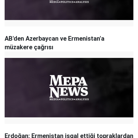
AB'den Azerbaycan ve Ermenistan'a
müzakere çağrısı
Erdoğan: Ermenistan işgal ettiği topraklardan