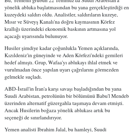
Bu, Yemenli grubun 22 Temmuz'da Suudi Arabistan'a
yönelik abluka başlatmasından bu yana gerçekleştirdiği en
kuzeydeki saldırı oldu. Analistler, saldırıların kuzeye,
Mısır ve Süveyş Kanalı'na doğru kaymasının Körfez
krallığı üzerindeki ekonomik baskının artmasına yol
açacağı uyarısında bulunuyor.
Husiler şimdiye kadar çoğunlukla Yemen açıklarında,
Kızıldeniz'in güneyinde ve Aden Körfezi'ndeki gemileri
hedef almıştı. Grup, Wafaa'yı ablukayı ihlal etmek ve
vurulmadan önce yapılan uyarı çağrılarını görmezden
gelmekle suçladı.
ABD-İsrail'in İran'a karşı savaşı başladığından bu yana
Suudi Arabistan, petrolünün bir bölümünü Babu'l Mendeb
üzerinden alternatif güzergahla taşımaya devam etmişti.
Ancak Husilerin boğaza yönelik ablukası artık bu
seçeneği de sınırlandırıyor.
Yemen analisti Ibrahim Jalal, bu hamleyi, Suudi