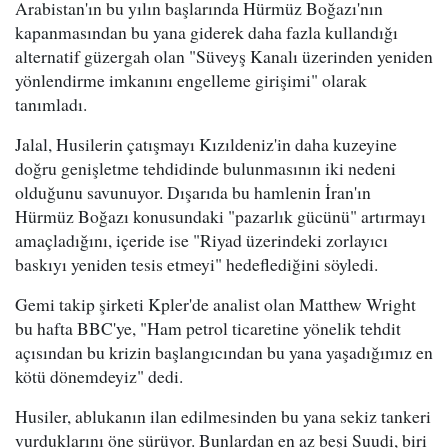
Arabistan'ın bu yılın başlarında Hürmüz Boğazı'nın
kapanmasından bu yana giderek daha fazla kullandığı
alternatif güzergah olan "Süveyş Kanalı üzerinden yeniden
yönlendirme imkanını engelleme girişimi" olarak
tanımladı.
Jalal, Husilerin çatışmayı Kızıldeniz'in daha kuzeyine
doğru genişletme tehdidinde bulunmasının iki nedeni
olduğunu savunuyor. Dışarıda bu hamlenin İran'ın
Hürmüz Boğazı konusundaki "pazarlık gücünü" artırmayı
amaçladığını, içeride ise "Riyad üzerindeki zorlayıcı
baskıyı yeniden tesis etmeyi" hedeflediğini söyledi.
Gemi takip şirketi Kpler'de analist olan Matthew Wright
bu hafta BBC'ye, "Ham petrol ticaretine yönelik tehdit
açısından bu krizin başlangıcından bu yana yaşadığımız en
kötü dönemdeyiz" dedi.
Husiler, ablukanın ilan edilmesinden bu yana sekiz tankeri
vurduklarını öne sürüyor. Bunlardan en az beşi Suudi, biri