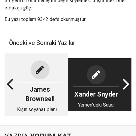
bir getirisi olabileceğini değil söylemek, düşünmek bile
oldukça güç.
Bu yazı toplam 9342 defa okunmuştur
Önceki ve Sonraki Yazılar
James
Xander Snyder
Brownsell
Yemen’deki Suudi
Kışın seyahat planı mı
Koalisyonu
yapıyorsunuz?
çatırdamaya başladı
Unutmayın Mısır hala
bir polis devleti