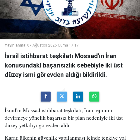
Yayınlanma:
07 Ağustos 2026 Cuma 17:17
İsrail istihbarat teşkilatı Mossad'ın İran
konusundaki başarısızlık sebebiyle iki üst
düzey ismi görevden aldığı bildirildi.
İsrail'in Mossad istihbarat teşkilatı, İran rejimini
devirmeye yönelik başarısız bir plan nedeniyle iki üst
düzey yetkiliyi görevden aldı.
Karar, ülkenin güvenlik yapılanması içinde tepkiye yol