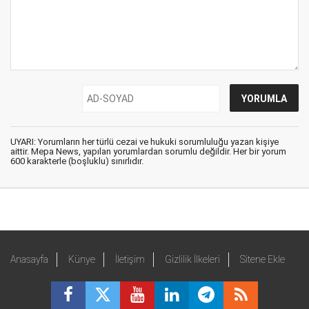
UYARI: Yorumların her türlü cezai ve hukuki sorumluluğu yazan kişiye
aittir. Mepa News, yapılan yorumlardan sorumlu değildir. Her bir yorum
600 karakterle (boşluklu) sınırlıdır.
Anasayfa
Künye
İletişim
Gizlilik İlkeleri
Sitene Ekle