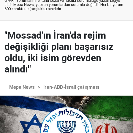
UYARI: Yorumların her türlü cezai ve hukuki sorumluluğu yazan kişiye
aittir. Mepa News, yapılan yorumlardan sorumlu değildir. Her bir yorum
600 karakterle (boşluklu) sınırlıdır.
"Mossad'ın İran'da rejim
değişikliği planı başarısız
oldu, iki isim görevden
alındı"
Mepa News
>
İran-ABD-İsrail çatışması