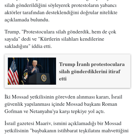
silah gönderildiğini söyleyerek protestoların yabancı
aktörler tarafından desteklendiğini doğrular nitelikte
açıklamada bulundu.
Trump, "Protestoculara silah gönderdik, hem de çok
sayıda" dedi ve "Kürtlerin silahları kendilerine
sakladığını" iddia etti.
Trump İranlı protestoculara
silah gönderdiklerini itiraf
etti
İki Mossad yetkilisinin görevden alınması kararı, İsrail
güvenlik yapılanması içinde Mossad başkanı Roman
Gofman ve Netanyahu'ya karşı tepkiye yol açtı.
İsrail gazetesi Maariv, ismini açıklamadığı bir Mossad
yetkilisinin "başbakanın istihbarat teşkilatını mahvettiğini