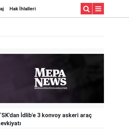
aj
Hak İhlalleri
TSK'dan İdlib'e 3 konvoy askeri araç
sevkiyatı