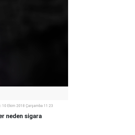
:
10 Ekim 2018 Çarşamba 11:23
ler neden sigara