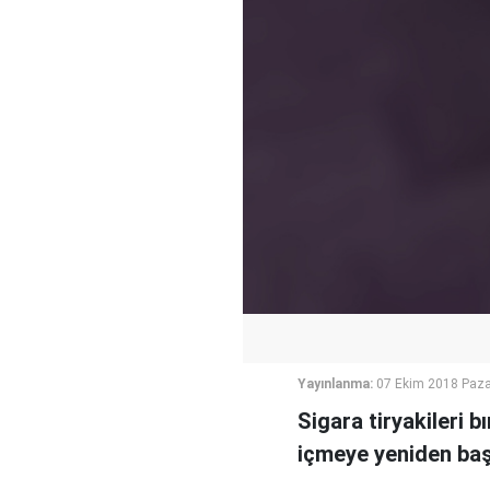
Yayınlanma:
07 Ekim 2018 Paza
Sigara tiryakileri 
içmeye yeniden başl