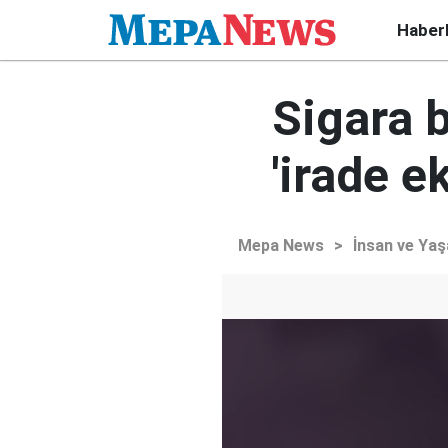
Haber
Sigara b
'irade ek
Mepa News
>
İnsan ve Ya