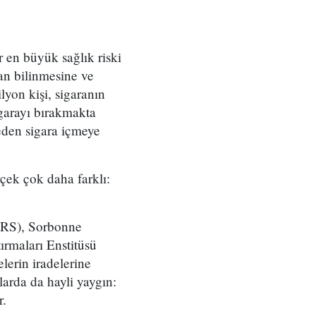
 en büyük sağlık riski
dan bilinmesine ve
lyon kişi, sigaranın
igarayı bırakmakta
eden sigara içmeye
rçek çok daha farklı:
ir gen.
CNRS), Sorbonne
ırmaları Enstitüsü
lerin iradelerine
larda da hayli yaygın:
r.