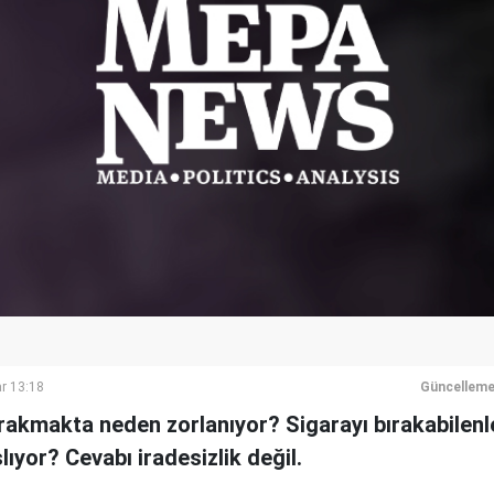
r 13:18
Güncelleme
bırakmakta neden zorlanıyor? Sigarayı bırakabilen
ıyor? Cevabı iradesizlik değil.