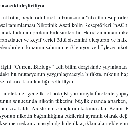
sı etkinleştiriliyor
nikotin, beyin ödül mekanizmasında "nikotin reseptörleri
imsel tanımlaması Nikotinik Asetilkolin Reseptörleri (nACh
arak bulunan protein birleşimleridir. Hariçten alınan nikot
rahatlatıcı ve keyif verici ödül sistemini oluşturan ve hal
lendirilen dopamin salınımı tetikleniyor ve böylece nikot
a ilgili “Current Biology” adlı bilim dergisinde yayınl
eki bu mutasyonun yaygınlaşmasıyla birlikte, nikotin bağı
sel olarak kanıtlandığı belirtiliyor.
ir moleküler genetik teknolojisi yardımıyla farelerde yapa
unun sonucunda nikotin tüketimi büyük oranda artarken, 
onuçsuz kaldı. Araştırma sonuçlarını kaleme alan Benoit 
yonun nikotin bağımlılığına etkilerini ayrıntılı olarak d
ksetme mekanizmasıyla ilgili de ilk açıklamaları elde et