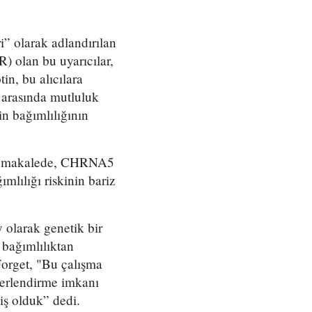
” olarak adlandırılan
R) olan bu uyarıcılar,
in, bu alıcılara
k arasında mutluluk
in bağımlılığının
anan makalede, CHRNA5
mlılığı riskinin bariz
y olarak genetik bir
bağımlılıktan
Forget, "Bu çalışma
eğerlendirme imkanı
miş olduk” dedi.