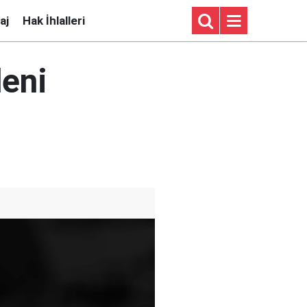
aj
Hak İhlalleri
deni