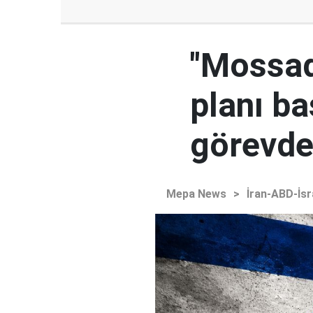
"Mossad'
planı ba
görevden
Mepa News
>
İran-ABD-İsr