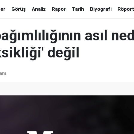
ler
Görüş
Analiz
Rapor
Tarih
Biyografi
Röport
ağımlılığının asıl ne
sikliği' değil
şam