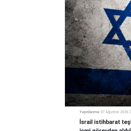
Yayınlanma:
07 Ağustos 2026 
İsrail istihbarat te
ismi görevden aldığı 