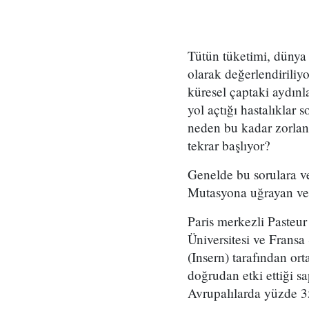
Tütün tüketimi, dünya 
olarak değerlendiriliy
küresel çaptaki aydınl
yol açtığı hastalıklar
neden bu kadar zorlanı
tekrar başlıyor?
Genelde bu sorulara ve
Mutasyona uğraya
Paris merkezli Pasteu
Üniversitesi ve Fransa
(Insern) tarafından or
doğrudan etki ettiği s
Avrupalılarda yüzde 3