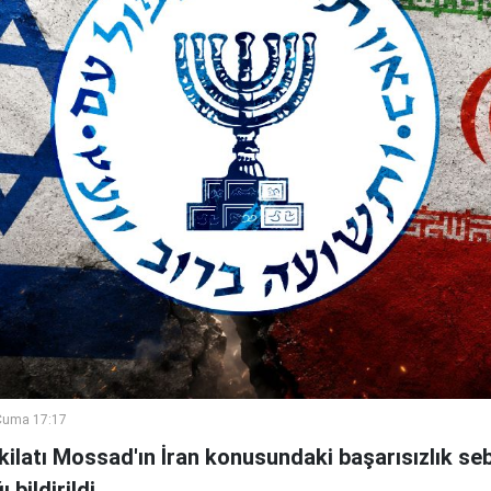
Cuma 17:17
şkilatı Mossad'ın İran konusundaki başarısızlık se
bildirildi.