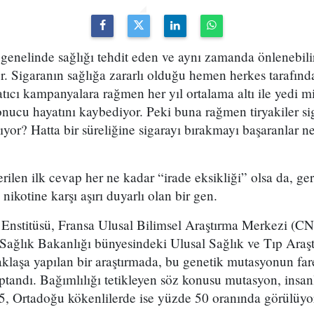
genelinde sağlığı tehdit eden ve aynı zamanda önlenebilir
or. Sigaranın sağlığa zararlı olduğu hemen herkes tarafın
atıcı kampanyalara rağmen her yıl ortalama altı ile yedi mi
 sonucu hayatını kaybediyor. Peki buna rağmen tiryakiler s
yor? Hatta bir süreliğine sigarayı bırakmayı başaranlar n
rilen ilk cevap her ne kadar “irade eksikliği” olsa da, ge
n ve nikotine karşı aşırı duyarlı olan b
r Enstitüsü, Fransa Ulusal Bilimsel Araştırma Merkezi (
 Sağlık Bakanlığı bünyesindeki Ulusal Sağlık ve Tıp Araşt
taklaşa yapılan bir araştırmada, bu genetik mutasyonun fare
aptandı. Bağımlılığı tetikleyen söz konusu mutasyon, insan
5, Ortadoğu kökenlilerde ise yüzde 50 oranında görülüyo