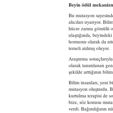
Beyin ödül
mekanizma
Bu mutasyon sayesinde 
alıcıları uyarıyor. Bil
hücre zarına gömülü ol
ulaştığında, beyindeki 
hormonu olarak da nite
temeli atılmış oluyor.
Araştırma sonuçlarıyl
olarak tanımlanan gend
şekilde arttığının bilim
Bilim insanları, yeni b
mutasyon oluşturdu. B
kurtulma terapisi de s
bize, söz konusu mutas
verdi. Bağımlığının nü