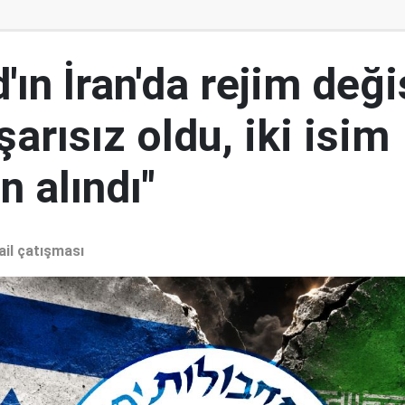
ın İran'da rejim deği
şarısız oldu, iki isim
 alındı"
ail çatışması