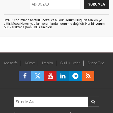
UYARI: Yorumların her türlü cezai ve hukuki sorumluluğu yazan kişiye
aittir. Mepa News, yapılan yorumlardan sorumlu değildir. Her bir yorum
600 karakterle (boşluklu) sınırlıdır.
Anasayfa
Künye
İletişim
Gizlilik İlkeleri
Sitene Ekle