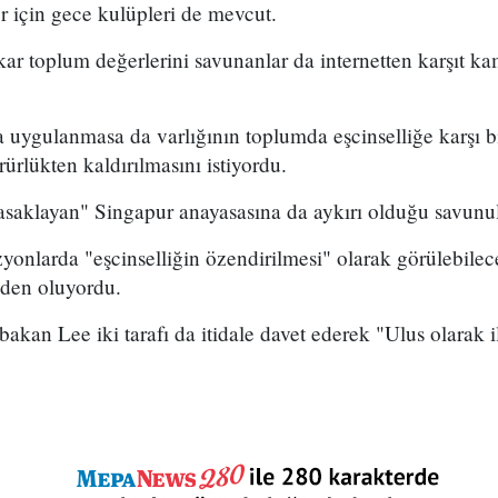
er için gece kulüpleri de mevcut.
r toplum değerlerini savunanlar da internetten karşıt k
a uygulanmasa da varlığının toplumda eşcinselliğe karşı b
ürlükten kaldırılmasını istiyordu.
yasaklayan" Singapur anayasasına da aykırı olduğu savunu
zyonlarda "eşcinselliğin özendirilmesi" olarak görülebilec
eden oluyordu.
kan Lee iki tarafı da itidale davet ederek "Ulus olarak 