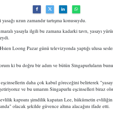
ki yasağı uzun zamandır tartışma konusuydu.
ralı yasayla ilgili bu zamana kadarki tavrı, yasayı yürü
ydi.
sien Loong Pazar günü televizyonda yaptığı ulusa sesl
rum ki bu doğru bir adım ve bütün Singapurluların bunu
e eşcinsellerin daha çok kabul göreceğini belirterek "yasay
getiriyoruz ve bu umarım Singapurlu eşcinselleri biraz olsu
evlilik kapısını şimdilik kapatan Lee, hükümetin evliliğin
sında" olacak şekilde güvence altına alacağını ifade etti.