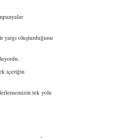
ampanyalar
ir yargı oluşturduğunu
luyordu.
ek içeriğin
ilerlememizin tek yolu