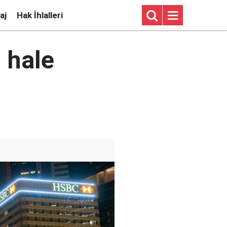
aj
Hak İhlalleri
 hale