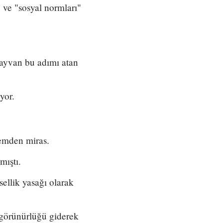
 ve "sosyal normları"
Tayvan bu adımı atan
yor.
nemden miras.
mıştı.
sellik yasağı olarak
görünürlüğü giderek