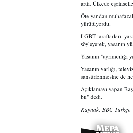
arttı. Ülkede eşcinsell
Öte yandan muhafazaka
yürütüyordu.
LGBT taraftarları, yas
söyleyerek, yasanın yür
Yasanın "ayrımcılığı 
Yasanın varlığı, televi
sansürlenmesine de n
Açıklamayı yapan Başba
bu" dedi.
Kaynak: BBC Türkçe