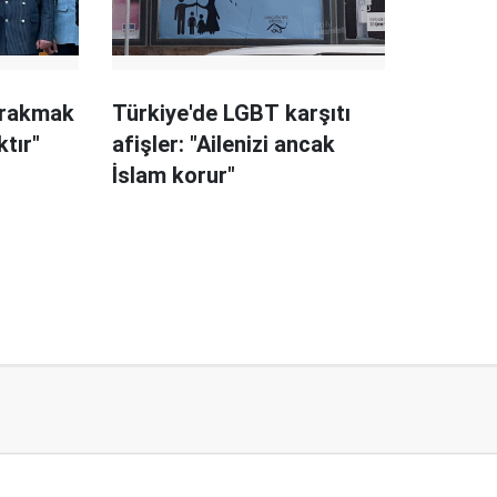
ırakmak
Türkiye'de LGBT karşıtı
tır"
afişler: "Ailenizi ancak
İslam korur"