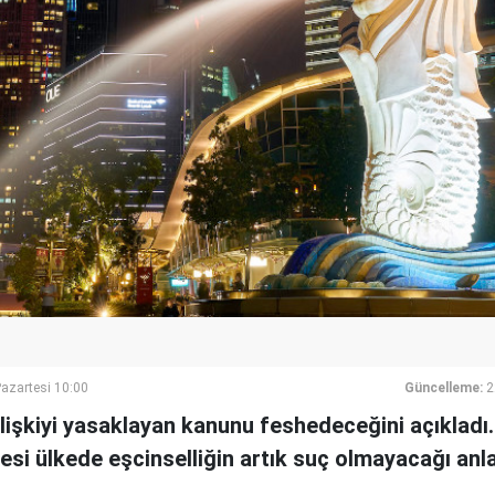
azartesi 10:00
Güncelleme:
2
ilişkiyi yasaklayan kanunu feshedeceğini açıkladı.
i ülkede eşcinselliğin artık suç olmayacağı anla