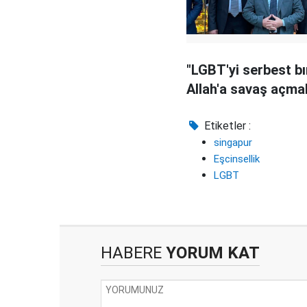
"LGBT'yi serbest b
Allah'a savaş açmak
Etiketler :
singapur
Eşcinsellik
LGBT
HABERE
YORUM KAT