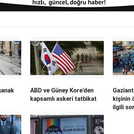
ğanak
ABD ve Güney Kore'den
Gaziant
kapsamlı askeri tatbikat
kişinin
ilgili 
aşama