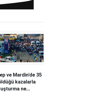
ep ve Mardin'de 35
 öldüğü kazalarla
soruşturma ne
da?