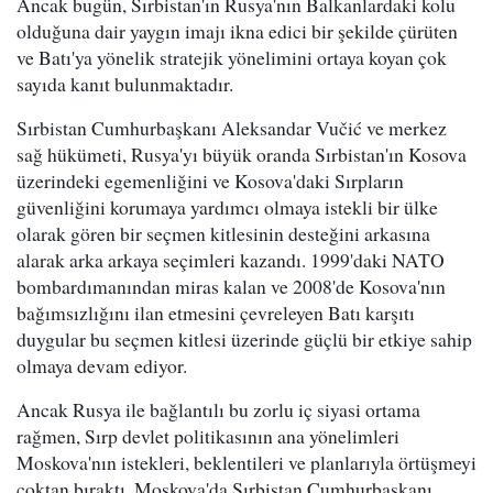
Ancak bugün, Sırbistan'ın Rusya'nın Balkanlardaki kolu
olduğuna dair yaygın imajı ikna edici bir şekilde çürüten
ve Batı'ya yönelik stratejik yönelimini ortaya koyan çok
sayıda kanıt bulunmaktadır.
Sırbistan Cumhurbaşkanı Aleksandar Vučić ve merkez
sağ hükümeti, Rusya'yı büyük oranda Sırbistan'ın Kosova
üzerindeki egemenliğini ve Kosova'daki Sırpların
güvenliğini korumaya yardımcı olmaya istekli bir ülke
olarak gören bir seçmen kitlesinin desteğini arkasına
alarak arka arkaya seçimleri kazandı. 1999'daki NATO
bombardımanından miras kalan ve 2008'de Kosova'nın
bağımsızlığını ilan etmesini çevreleyen Batı karşıtı
duygular bu seçmen kitlesi üzerinde güçlü bir etkiye sahip
olmaya devam ediyor.
Ancak Rusya ile bağlantılı bu zorlu iç siyasi ortama
rağmen, Sırp devlet politikasının ana yönelimleri
Moskova'nın istekleri, beklentileri ve planlarıyla örtüşmeyi
çoktan bıraktı. Moskova'da Sırbistan Cumhurbaşkanı