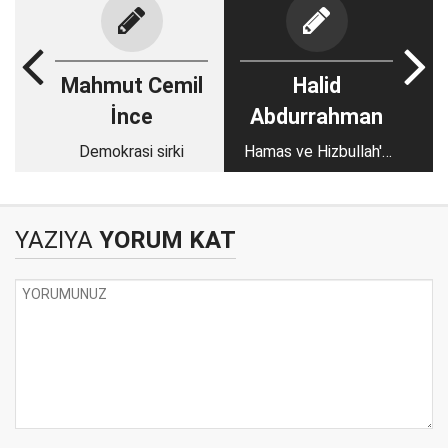
Mahmut Cemil
Halid
İnce
Abdurrahman
Demokrasi sirki
Hamas ve Hizbullah'a
dair stratejik bir
mukayese ve
Lübnan'da yaklaşan
YAZIYA
YORUM KAT
savaş