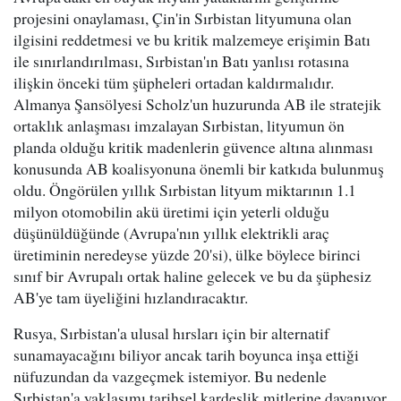
projesini onaylaması, Çin'in Sırbistan lityumuna olan
ilgisini reddetmesi ve bu kritik malzemeye erişimin Batı
ile sınırlandırılması, Sırbistan'ın Batı yanlısı rotasına
ilişkin önceki tüm şüpheleri ortadan kaldırmalıdır.
Almanya Şansölyesi Scholz'un huzurunda AB ile stratejik
ortaklık anlaşması imzalayan Sırbistan, lityumun ön
planda olduğu kritik madenlerin güvence altına alınması
konusunda AB koalisyonuna önemli bir katkıda bulunmuş
oldu. Öngörülen yıllık Sırbistan lityum miktarının 1.1
milyon otomobilin akü üretimi için yeterli olduğu
düşünüldüğünde (Avrupa'nın yıllık elektrikli araç
üretiminin neredeyse yüzde 20'si), ülke böylece birinci
sınıf bir Avrupalı ortak haline gelecek ve bu da şüphesiz
AB'ye tam üyeliğini hızlandıracaktır.
Rusya, Sırbistan'a ulusal hırsları için bir alternatif
sunamayacağını biliyor ancak tarih boyunca inşa ettiği
nüfuzundan da vazgeçmek istemiyor. Bu nedenle
Sırbistan'a yaklaşımı tarihsel kardeşlik mitlerine dayanıyor