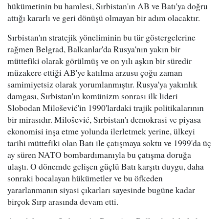
hükümetinin bu hamlesi, Sırbistan'ın AB ve Batı'ya doğru
attığı kararlı ve geri dönüşü olmayan bir adım olacaktır.
Sırbistan'ın stratejik yöneliminin bu tür göstergelerine
rağmen Belgrad, Balkanlar'da Rusya'nın yakın bir
müttefiki olarak görülmüş ve on yılı aşkın bir süredir
müzakere ettiği AB'ye katılma arzusu çoğu zaman
samimiyetsiz olarak yorumlanmıştır. Rusya'ya yakınlık
damgası, Sırbistan'ın komünizm sonrası ilk lideri
Slobodan Milošević'in 1990'lardaki trajik politikalarının
bir mirasıdır. Milošević, Sırbistan'ı demokrasi ve piyasa
ekonomisi inşa etme yolunda ilerletmek yerine, ülkeyi
tarihi müttefiki olan Batı ile çatışmaya soktu ve 1999'da üç
ay süren NATO bombardımanıyla bu çatışma doruğa
ulaştı. O dönemde gelişen güçlü Batı karşıtı duygu, daha
sonraki bocalayan hükümetler ve bu öfkeden
yararlanmanın siyasi çıkarları sayesinde bugüne kadar
birçok Sırp arasında devam etti.