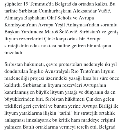
şüpheler 19 Temmuz'da Belgrad'da ortadan kalktı. Bu
tarihte Sırbistan Cumhurbaşkanı Aleksandar Vučić,
Almanya Başbakanı Olaf Scholz ve Avrupa
Komisyonu'nun Avrupa Yeşil Anlaşması'ndan sorumlu
Başkan Yardımcısı Maroš Šefčovič, Sırbistan'ı ve geniş
lityum rezervlerini Çin'e karşı ortak bir Avrupa
stratejisinin odak noktası haline getiren bir anlaşma
imzaladı.
Sırbistan hükümeti, çevre protestoları nedeniyle iki yıl
dondurulan İngiliz-Avustralyalı Rio Tinto'nun lityum
madenciliği projesi üzerindeki yasağı kısa bir süre önce
kaldırdı. Sırbistan'ın lityum rezervleri Avrupa'nın
kanıtlanmış en büyük lityum yatağı ve dünyanın da en
büyüklerinden biri. Sırbistan hükümeti Çin'den gelen
teklifleri geri çevirdi ve bunun yerine Avrupa Birliği ile
lityum yataklarına ilişkin "tarihi" bir stratejik ortaklık
anlaşması imzalayarak bu kritik ham maddeye erişimi
yalnızca Batılı ortaklarına vermeyi tercih etti. Belgrad