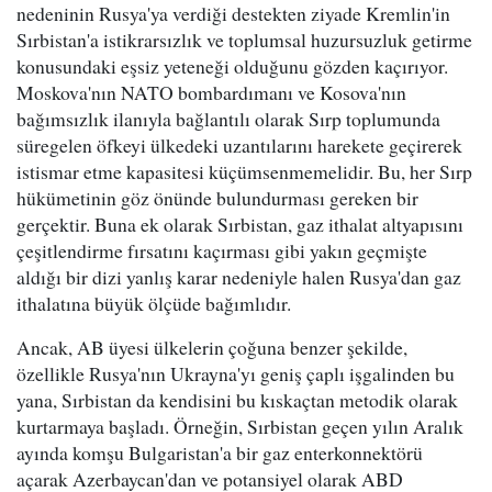
nedeninin Rusya'ya verdiği destekten ziyade Kremlin'in
Sırbistan'a istikrarsızlık ve toplumsal huzursuzluk getirme
konusundaki eşsiz yeteneği olduğunu gözden kaçırıyor.
Moskova'nın NATO bombardımanı ve Kosova'nın
bağımsızlık ilanıyla bağlantılı olarak Sırp toplumunda
süregelen öfkeyi ülkedeki uzantılarını harekete geçirerek
istismar etme kapasitesi küçümsenmemelidir. Bu, her Sırp
hükümetinin göz önünde bulundurması gereken bir
gerçektir. Buna ek olarak Sırbistan, gaz ithalat altyapısını
çeşitlendirme fırsatını kaçırması gibi yakın geçmişte
aldığı bir dizi yanlış karar nedeniyle halen Rusya'dan gaz
ithalatına büyük ölçüde bağımlıdır.
Ancak, AB üyesi ülkelerin çoğuna benzer şekilde,
özellikle Rusya'nın Ukrayna'yı geniş çaplı işgalinden bu
yana, Sırbistan da kendisini bu kıskaçtan metodik olarak
kurtarmaya başladı. Örneğin, Sırbistan geçen yılın Aralık
ayında komşu Bulgaristan'a bir gaz enterkonnektörü
açarak Azerbaycan'dan ve potansiyel olarak ABD