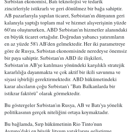
Sırbistan ekonomisi, Batı teknolojisi ve tedarik
zincirleriyle istikrarlı ve geri dönülmez bir bağa sahiptir.
AB pazarlarıyla yapılan ticaret, Sırbistan'ın dünyanın geri
kalanıyla yaptığı toplam mal ve hizmet alışverişinin yüzde
60'ını oluştururken, ABD Sırbistan'ın hizmetler alanındaki
en büyük ticaret ortağıdır. Doğrudan yabancı yatırımların
en az yüzde 58'i AB'den gelmektedir. Her iki parametreye
göre de Rusya, Sırbistan ekonomisinde neredeyse önemsiz
bir paya sahiptir. Sırbistan'ın ABD ile ilişkileri,
Sırbistan'ın AB'ye katılması yönündeki karşılıklı stratejik
kararlılığa dayanmakta ve çok aktif bir ikili savunma ve
siyasi işbirliği gerektirmektedir. ABD hükümetindeki
karar alıcıların çoğu Sırbistan'ı "Batı Balkanlarda bir
istikrar faktörü" olarak görmektedir.
Bu göstergeler Sırbistan'ın Rusya, AB ve Batı'ya yönelik
politikasının gerçek niteliğini ortaya koymaktadır.
Bu bağlamda, Sırp hükümetinin Rio Tinto'nun
Avrupa'daki en büyük lityum yataklarını geliştirme