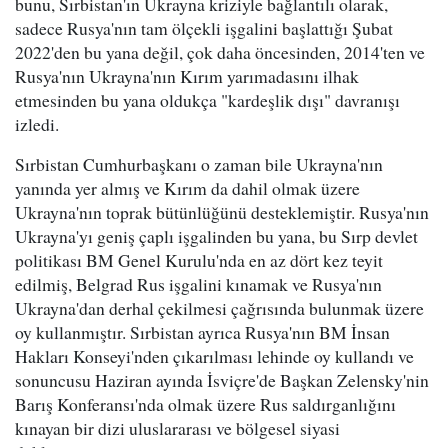
bunu, Sırbistan'ın Ukrayna kriziyle bağlantılı olarak,
sadece Rusya'nın tam ölçekli işgalini başlattığı Şubat
2022'den bu yana değil, çok daha öncesinden, 2014'ten ve
Rusya'nın Ukrayna'nın Kırım yarımadasını ilhak
etmesinden bu yana oldukça "kardeşlik dışı" davranışı
izledi.
Sırbistan Cumhurbaşkanı o zaman bile Ukrayna'nın
yanında yer almış ve Kırım da dahil olmak üzere
Ukrayna'nın toprak bütünlüğünü desteklemiştir. Rusya'nın
Ukrayna'yı geniş çaplı işgalinden bu yana, bu Sırp devlet
politikası BM Genel Kurulu'nda en az dört kez teyit
edilmiş, Belgrad Rus işgalini kınamak ve Rusya'nın
Ukrayna'dan derhal çekilmesi çağrısında bulunmak üzere
oy kullanmıştır. Sırbistan ayrıca Rusya'nın BM İnsan
Hakları Konseyi'nden çıkarılması lehinde oy kullandı ve
sonuncusu Haziran ayında İsviçre'de Başkan Zelensky'nin
Barış Konferansı'nda olmak üzere Rus saldırganlığını
kınayan bir dizi uluslararası ve bölgesel siyasi