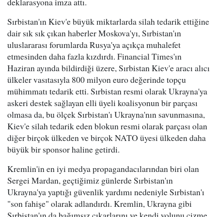
deklarasyona imza attı.
Sırbistan'ın Kiev'e büyük miktarlarda silah tedarik ettiğine
dair sık sık çıkan haberler Moskova'yı, Sırbistan'ın
uluslararası forumlarda Rusya'ya açıkça muhalefet
etmesinden daha fazla kızdırdı. Financial Times'ın
Haziran ayında bildirdiği üzere, Sırbistan Kiev'e aracı alıcı
ülkeler vasıtasıyla 800 milyon euro değerinde topçu
mühimmatı tedarik etti. Sırbistan resmi olarak Ukrayna'ya
askeri destek sağlayan elli üyeli koalisyonun bir parçası
olmasa da, bu ölçek Sırbistan'ı Ukrayna'nın savunmasına,
Kiev'e silah tedarik eden blokun resmi olarak parçası olan
diğer birçok ülkeden ve birçok NATO üyesi ülkeden daha
büyük bir sponsor haline getirdi.
Kremlin'in en iyi medya propagandacılarından biri olan
Sergei Mardan, geçtiğimiz günlerde Sırbistan'ın
Ukrayna'ya yaptığı güvenlik yardımı nedeniyle Sırbistan'ı
"son fahişe" olarak adlandırdı. Kremlin, Ukrayna gibi
Sırbistan'ın da bağımsız çıkarlarını ve kendi yolunu çizme