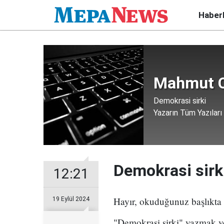
Haber
Mahmut C
Demokrasi sirki
Yazarın Tüm Yazıları
Demokrasi sirk
12:21
Hayır, okuduğunuz başlıkta 
19 Eylül 2024
"Demokrasi şirki" yazmak ye