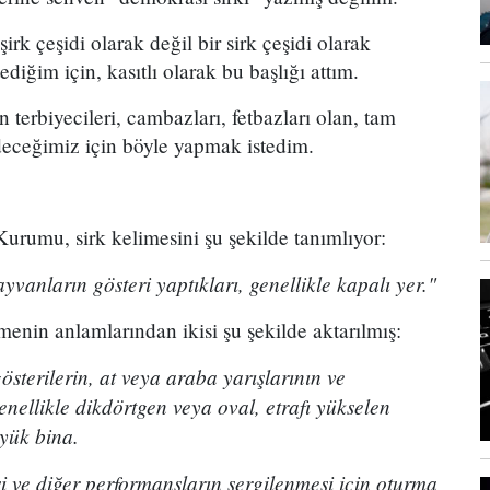
irk çeşidi olarak değil bir sirk çeşidi olarak
iğim için, kasıtlı olarak bu başlığı attım.
an terbiyecileri, cambazları, fetbazları olan, tam
edeceğimiz için böyle yapmak istedim.
urumu, sirk kelimesini şu şekilde tanımlıyor:
yvanların gösteri yaptıkları, genellikle kapalı yer."
enin anlamlarından ikisi şu şekilde aktarılmış:
sterilerin, at veya araba yarışlarının ve
enellikle dikdörtgen veya oval, etrafı yükselen
üyük bina.
i ve diğer performansların sergilenmesi için oturma