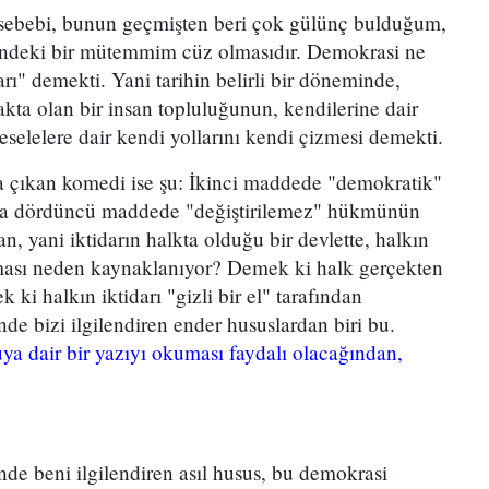
sebebi, bunun geçmişten beri çok gülünç bulduğum,
indeki bir mütemmim cüz olmasıdır. Demokrasi ne
rı" demekti. Yani tarihin belirli bir döneminde,
akta olan bir insan topluluğunun, kendilerine dair
eselelere dair kendi yollarını kendi çizmesi demekti.
a çıkan komedi ise şu: İkinci maddede "demokratik"
nra dördüncü maddede "değiştirilemez" hükmünün
n, yani iktidarın halkta olduğu bir devlette, halkın
lması neden kaynaklanıyor? Demek ki halk gerçekten
 ki halkın iktidarı "gizli bir el" tarafından
nde bizi ilgilendiren ender hususlardan biri bu.
nuya dair bir yazıyı okuması faydalı olacağından,
inde beni ilgilendiren asıl husus, bu demokrasi