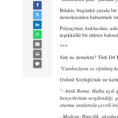
Bilakis, bugünkü yazıda bir ş
demokrasiden bahsetmek isted
Palyaçoları, kuklacıları, asl
teşekküllü bir sirkten bahs
***
Sirk ne demektir? Türk Dil K
"Cambazların ve eğitilmiş ha
Oxford Sözlüğü'nde ise kelim
"- Antik Roma: Halka açık gö
benzerlerinin sergilendiği, g
oturma sıralarıyla çevrili b
- Modern: Binicilik, akrobas