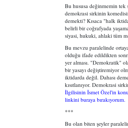
Bu hususa değinmemin tek 
demokrasi sirkinin komedis
demekti? Kısaca "halk iktida
belirli bir coğrafyada yaşam
siyasi, hukuki, ahlaki tüm m
Bu mevzu paralelinde ortay
olduğu ifade edildikten so
yer alması. "Demokratik" ola
bir yasayı değiştiremiyor o
iktidarda değil. Dahası demek
kısıtlanıyor. Demokrasi sirki
İlgilisinin İsmet Özel'in ko
linkini buraya bırakıyorum.
***
Bu olan biten şeyler paralel