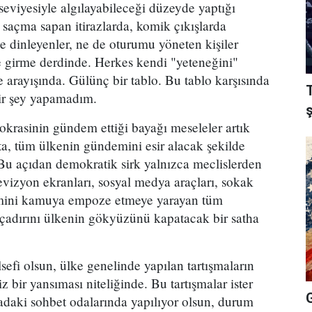
viyesiyle algılayabileceği düzeyde yaptığı
açma sapan itirazlarda, komik çıkışlarda
e dinleyenler, ne de oturumu yöneten kişiler
ine girme derdinde. Herkes kendi "yeteneğini"
e arayışında. Gülünç bir tablo. Bu tablo karşısında
ir şey yapamadım.
okrasinin gündem ettiği bayağı meseleler artık
a, tüm ülkenin gündemini esir alacak şekilde
Bu açıdan demokratik sirk yalnızca meclislerden
levizyon ekranları, sosyal medya araçları, sokak
emini kamuya empoze etmeye yarayan tüm
, çadırını ülkenin gökyüzünü kapatacak bir satha
 felsefi olsun, ülke genelinde yapılan tartışmaların
 bir yansıması niteliğinde. Bu tartışmalar ister
yadaki sohbet odalarında yapılıyor olsun, durum