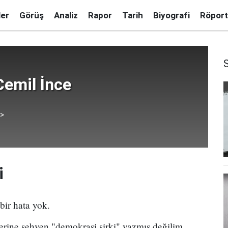
ler
Görüş
Analiz
Rapor
Tarih
Biyografi
Röport
emil İnce
 >
i
bir hata yok.
rine sehven "demokrasi sirki" yazmış değilim.