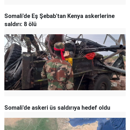
Somali'de Eş Şebab'tan Kenya askerlerine
saldırı: 8 ölü
Somali'de askeri üs saldırıya hedef oldu