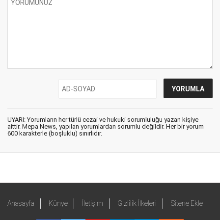
UYARI: Yorumların her türlü cezai ve hukuki sorumluluğu yazan kişiye
aittir. Mepa News, yapılan yorumlardan sorumlu değildir. Her bir yorum
600 karakterle (boşluklu) sınırlıdır.
Anasayfa
Künye
İletişim
Gizlilik İlkeleri
Sitene Ekle