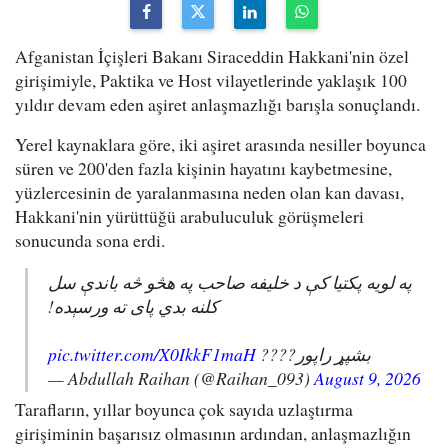
Afganistan İçişleri Bakanı Siraceddin Hakkani'nin özel
girişimiyle, Paktika ve Host vilayetlerinde yaklaşık 100
yıldır devam eden aşiret anlaşmazlığı barışla sonuçlandı.
Yerel kaynaklara göre, iki aşiret arasında nesiller boyunca
süren ve 200'den fazla kişinin hayatını kaybetmesine,
yüzlercesinin de yaralanmasına neden olan kan davası,
Hakkani'nin yürüttüğü arabuluculuk görüşmeleri
sonucunda sona erdi.
په لویه پکتیا کې د خلیفه صاحب په هڅو څه باندې سل
کلنه بدي پای ته ورسېده!
pic.twitter.com/X0IkkF1maH
بشپړ راپور????
— Abdullah Raihan (@Raihan_093)
August 9, 2026
Tarafların, yıllar boyunca çok sayıda uzlaştırma
girişiminin başarısız olmasının ardından, anlaşmazlığın