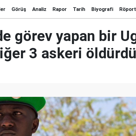
ler
Görüş
Analiz
Rapor
Tarih
Biyografi
Röport
de görev yapan bir U
iğer 3 askeri öldürd