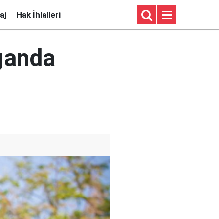
aj
Hak İhlalleri
ganda
ü