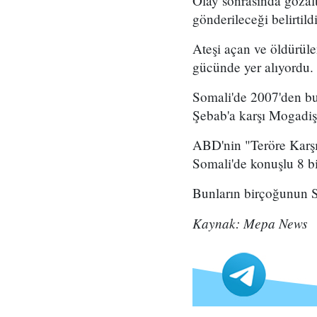
Olay sonrasında gözal
gönderileceği belirtildi
Ateşi açan ve öldürül
gücünde yer alıyordu.
Somali'de 2007'den bu
Şebab'a karşı Mogadiş
ABD'nin "Teröre Karşı
Somali'de konuşlu 8 bi
Bunların birçoğunun So
Kaynak: Mepa News