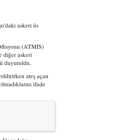
u'daki askeri üs
ş Misyonu (ATMIS)
 diğer askeri
ğü duyuruldu.
bildirirken ateş açan
olmadıklarını ifade