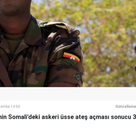
şamba 14:50
Güncelleme
inin Somali'deki askeri üsse ateş açması sonucu 3