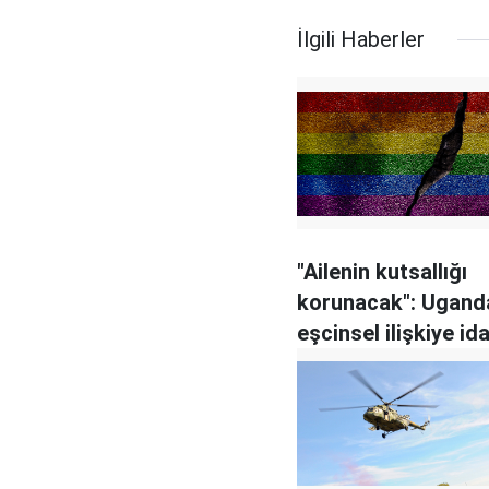
İlgili Haberler
"Ailenin kutsallığı
korunacak": Ugand
eşcinsel ilişkiye i
cezası yürürlükte