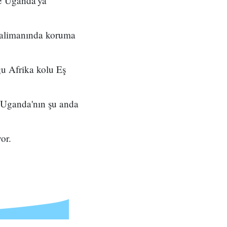
re Uganda'ya
avalimanında koruma
u Afrika kolu Eş
n Uganda'nın şu anda
or.