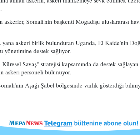
tına alınan askerin, askeri mahkemeye sevk edilmek üze
.
en askerler, Somali'nin başkenti Mogadişu uluslararası h
 yana askeri birlik bulunduran Uganda, El Kaide'nin Doğ
u yönetimine destek sağlıyor.
 Küresel Savaş" stratejisi kapsamında da destek sağlaya
n askeri personeli bulunuyor.
mali'nin Aşağı Şabel bölgesinde varlık gösterdiği biliniy