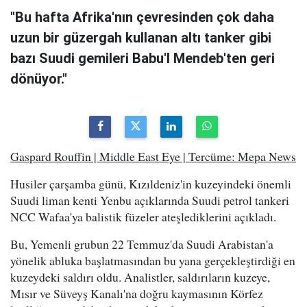
"Bu hafta Afrika'nın çevresinden çok daha
uzun bir güzergah kullanan altı tanker gibi
bazı Suudi gemileri Babu'l Mendeb'ten geri
dönüyor."
Gaspard Rouffin | Middle East Eye | Tercüme: Mepa News
Husiler çarşamba günü, Kızıldeniz'in kuzeyindeki önemli
Suudi liman kenti Yenbu açıklarında Suudi petrol tankeri
NCC Wafaa'ya balistik füzeler ateşlediklerini açıkladı.
Bu, Yemenli grubun 22 Temmuz'da Suudi Arabistan'a
yönelik abluka başlatmasından bu yana gerçekleştirdiği en
kuzeydeki saldırı oldu. Analistler, saldırıların kuzeye,
Mısır ve Süveyş Kanalı'na doğru kaymasının Körfez