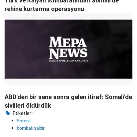
Türk ve İtalyan istihbaratından Somali'de
rehine kurtarma operasyonu
ABD'den bir sene sonra gelen itiraf: Somali'de
sivilleri öldürdük
Etiketler :
Somali
bombalı saldırı