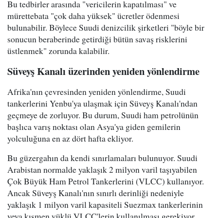
Bu tedbirler arasında "vericilerin kapatılması" ve
mürettebata "çok daha yüksek" ücretler ödenmesi
bulunabilir. Böylece Suudi denizcilik şirketleri "böyle bir
sonucun beraberinde getirdiği bütün savaş risklerini
üstlenmek" zorunda kalabilir.
Süveyş Kanalı üzerinden yeniden yönlendirme
Afrika'nın çevresinden yeniden yönlendirme, Suudi
tankerlerini Yenbu'ya ulaşmak için Süveyş Kanalı'ndan
geçmeye de zorluyor. Bu durum, Suudi ham petrolünün
başlıca varış noktası olan Asya'ya giden gemilerin
yolculuğuna en az dört hafta ekliyor.
Bu güzergahın da kendi sınırlamaları bulunuyor. Suudi
Arabistan normalde yaklaşık 2 milyon varil taşıyabilen
Çok Büyük Ham Petrol Tankerlerini (VLCC) kullanıyor.
Ancak Süveyş Kanalı'nın sınırlı derinliği nedeniyle
yaklaşık 1 milyon varil kapasiteli Suezmax tankerlerinin
veya kısmen yüklü VLCC'lerin kullanılması gerekiyor.