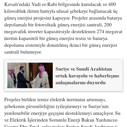
Kırsalı'ndaki Vadi er-Rabi bölgesinde kurulacak ve 400
kilovoltluk iletim hattıyla ulusal şebekeye bağlanacak üç
güneş enerjisi projesini kapsıyor. Projeler arasında batarya
depolamalı bir fotovoltaik güneş enerjisi santrali, 200
megavatlık inverter kapasitesiyle desteklenen 274 megavat
üretim kapasiteli bir güneş enerjisi tesisi ve batarya
depolama sistemiyle donatılmış ikinci bir güneş enerjisi
santrali bulunuyor.
Suriye ve Suudi Arabistan
ortak havayolu ve haberleşme
anlaşmalarını duyurdu
Projeler birlikte temiz elektrik üretimini artırmayı,
şebekenin güvenilirliğini iyileştirmeyi ve Suriye'nin
yenilenebilir enerjiye geçişini desteklemeyi amaçlıyor. Su
ve Elektrik İşlerinden Sorumlu Enerji Bakan Yardımcısı
Usame Ebu Zeyd, anlaşmaları Suriye-Suudi Arabistan iş