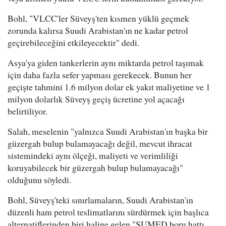
Bohl, "VLCC'ler Süveyş'ten kısmen yüklü geçmek
zorunda kalırsa Suudi Arabistan'ın ne kadar petrol
geçirebileceğini etkileyecektir" dedi.
Asya'ya giden tankerlerin aynı miktarda petrol taşımak
için daha fazla sefer yapması gerekecek. Bunun her
geçişte tahmini 1.6 milyon dolar ek yakıt maliyetine ve 1
milyon dolarlık Süveyş geçiş ücretine yol açacağı
belirtiliyor.
Salah, meselenin "yalnızca Suudi Arabistan'ın başka bir
güzergah bulup bulamayacağı değil, mevcut ihracat
sistemindeki aynı ölçeği, maliyeti ve verimliliği
koruyabilecek bir güzergah bulup bulamayacağı"
olduğunu söyledi.
Bohl, Süveyş'teki sınırlamaların, Suudi Arabistan'ın
düzenli ham petrol teslimatlarını sürdürmek için başlıca
alternatiflerinden biri haline gelen "SUMED boru hattı