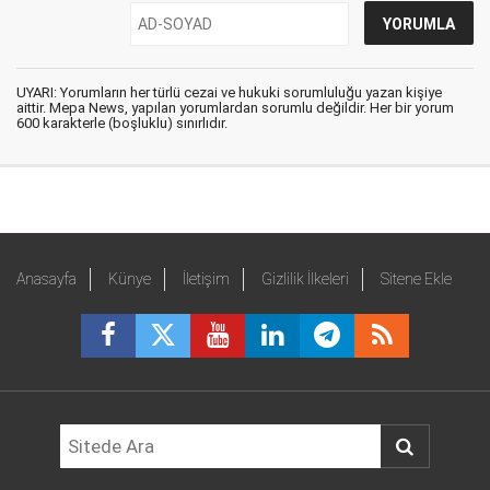
UYARI: Yorumların her türlü cezai ve hukuki sorumluluğu yazan kişiye
aittir. Mepa News, yapılan yorumlardan sorumlu değildir. Her bir yorum
600 karakterle (boşluklu) sınırlıdır.
Anasayfa
Künye
İletişim
Gizlilik İlkeleri
Sitene Ekle