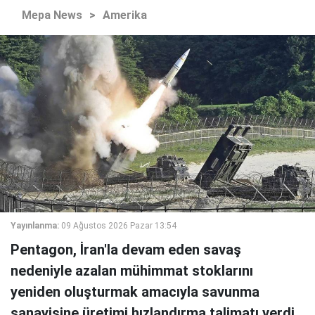
Mepa News
>
Amerika
Yayınlanma:
09 Ağustos 2026 Pazar 13:54
Pentagon, İran'la devam eden savaş
nedeniyle azalan mühimmat stoklarını
yeniden oluşturmak amacıyla savunma
sanayisine üretimi hızlandırma talimatı verdi.