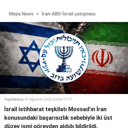
Mepa News
>
İran-ABD-İsrail çatışması
Yayınlanma:
07 Ağustos 2026 Cuma 17:17
İsrail istihbarat teşkilatı Mossad'ın İran
konusundaki başarısızlık sebebiyle iki üst
düzey ismi görevden aldığı bildirildi.