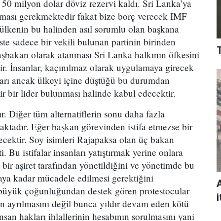
 50 milyon dolar döviz rezervi kaldı. Sri Lanka’ya
ılması gerekmektedir fakat bize borç verecek IMF
ki ülkenin bu halinden asıl sorumlu olan başkana
 sadece bir vekili bulunan partinin birinden
 başbakan olarak atanması Sri Lanka halkının öfkesini
dir. İnsanlar, kaçınılmaz olarak uygulamaya girecek
kları ancak ülkeyi içine düştüğü bu durumdan
ir bir lider bulunması halinde kabul edecektir.
. Diğer tüm alternatiflerin sonu daha fazla
kmaktadır. Eğer başkan görevinden istifa etmezse bir
ecektir. Soy isimleri Rajapaksa olan üç bakan
ti. Bu istifalar insanları yatıştırmak yerine onlara
 bir aşiret tarafından yönetildiğini ve yönetimde bu
caya kadar mücadele edilmesi gerektiğini
 büyük çoğunluğundan destek gören protestocular
i
 ayrılmasını değil bunca yıldır devam eden kötü
san hakları ihlallerinin hesabının sorulmasını yani