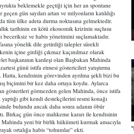
kuyrukta beklemekle geçtiği için her an spontane
r geçen gün sayıları artan ve milyonların katıldığı
ında tüm ülke adeta durma noktasına gelmektedir.
llık tarihinin en kötü ekonomik krizinin suçlusu
 beceriksiz ve habis yönetimini suçlamaktadır.
asına yönelik dile getirdiği talepler sürekli
kenin içine girdiği çıkmaz kaçınılmaz olarak
evlet başkanının kardeşi olan Başbakan Mahinda
rtesi günü istifa etmesi göstericileri yatıştırma
 Hatta, kendisinin görevinden ayrılma şekli bizi bu
nış biçimini bir kez daha ortaya koydu. Aylarca
lan gösterileri görmezden gelen Mahinda, önce istifa
yaptığı gibi kendi destekçilerini resmi konağı
isinde bulundu ancak daha sonra adanın öbür
çtı. Birkaç gün önce mahkeme kararı ile kendisinin
dı. Mahinda yeni bir birlik hükümeti kurmak amacıyla
"
derayak ortalığa habis “tohumlar” ekti.