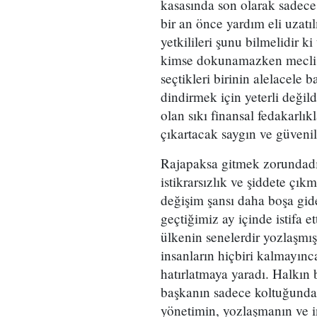
kasasında son olarak sadece
bir an önce yardım eli uzat
yetkilileri şunu bilmelidir 
kimse dokunamazken mecliste
seçtikleri birinin alelacele
dindirmek için yeterli değil
olan sıkı finansal fedakarlı
çıkartacak saygın ve güvenil
Rajapaksa gitmek zorundadır
istikrarsızlık ve şiddete çı
değişim şansı daha boşa gid
geçtiğimiz ay içinde istifa et
ülkenin senelerdir yozlaşmış
insanların hiçbiri kalmayın
hatırlatmaya yaradı. Halkın
başkanın sadece koltuğundan
yönetimin, yozlaşmanın ve in