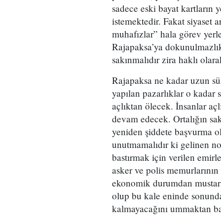
sadece eski bayat kartların 
istemektedir. Fakat siyaset 
muhafızlar” hala görev yerl
Rajapaksa’ya dokunulmazlık v
sakınmalıdır zira haklı olara
Rajapaksa ne kadar uzun sü
yapılan pazarlıklar o kadar 
açlıktan ölecek. İnsanlar aç
devam edecek. Ortalığın sak
yeniden şiddete başvurma ola
unutmamalıdır ki gelinen no
bastırmak için verilen emirle
asker ve polis memurlarının 
ekonomik durumdan mustaript
olup bu kale eninde sonund
kalmayacağını ummaktan baş