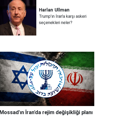
Harlan
Ullman
Trump'ın İran'a karşı askeri
seçenekleri neler?
Mossad'ın İran'da rejim değişikliği planı