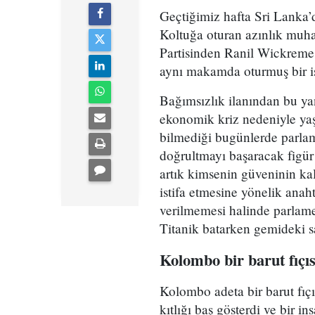
Geçtiğimiz hafta Sri Lanka’
Koltuğa oturan azınlık muhal
Partisinden Ranil Wickremes
aynı makamda oturmuş bir i
Bağımsızlık ilanından bu yan
ekonomik kriz nedeniyle yaş
bilmediği bugünlerde parlam
doğrultmayı başaracak figür
artık kimsenin güveninin k
istifa etmesine yönelik anaht
verilmemesi halinde parlame
Titanik batarken gemideki s
Kolombo bir barut fıçıs
Kolombo adeta bir barut fıçıs
kıtlığı baş gösterdi ve bir i