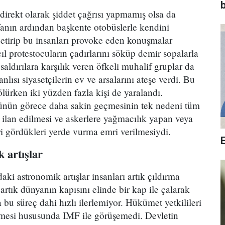
b
direkt olarak şiddet çağrısı yapmamış olsa da
tifanın ardından başkente otobüslerle kendini
getirip bu insanları provoke eden konuşmalar
ıl protestocuların çadırlarını söküp demir sopalarla
 saldırılara karşılık veren öfkeli muhalif gruplar da
nlısı siyasetçilerin ev ve arsalarını ateşe verdi. Bu
ölürken iki yüzden fazla kişi de yaralandı.
günün görece daha sakin geçmesinin tek nedeni tüm
ilan edilmesi ve askerlere yağmacılık yapan veya
ri gördükleri yerde vurma emri verilmesiydi.
 artışlar
daki astronomik artışlar insanları artık çıldırma
artık dünyanın kapısını elinde bir kap ile çalarak
bu süreç dahi hızlı ilerlemiyor. Hükümet yetkilileri
rilmesi hususunda IMF ile görüşemedi. Devletin