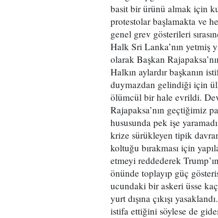
basit bir ürünü almak için 
protestolar başlamakta ve he
genel grev gösterileri sıras
Halk Sri Lanka’nın yetmiş yı
olarak Başkan Rajapaksa’nın
Halkın aylardır başkanın istif
duymazdan gelindiği için ül
ölümcül bir hale evrildi. D
Rajapaksa’nın geçtiğimiz paza
hususunda pek işe yaramadı.
krize sürükleyen tipik davra
koltuğu bırakması için yapı
etmeyi reddederek Trump’ın 
önünde toplayıp güç göster
ucundaki bir askeri üsse ka
yurt dışına çıkışı yasaklan
istifa ettiğini söylese de gi