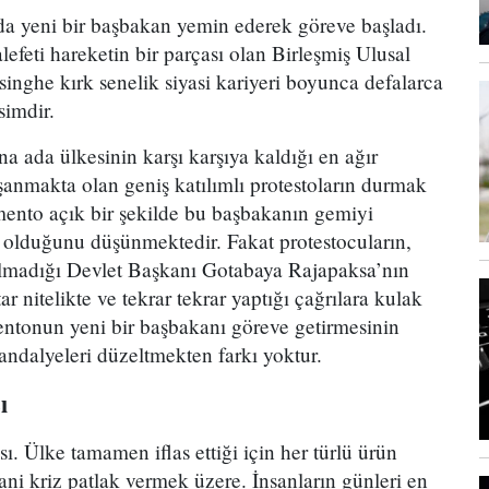
da yeni bir başbakan yemin ederek göreve başladı.
efeti hareketin bir parçası olan Birleşmiş Ulusal
inghe kırk senelik siyasi kariyeri boyunca defalarca
simdir.
a ada ülkesinin karşı karşıya kaldığı en ağır
anmakta olan geniş katılımlı protestoların durmak
ento açık bir şekilde bu başbakanın gemiyi
 olduğunu düşünmektedir. Fakat protestocuların,
almadığı Devlet Başkanı Gotabaya Rajapaksa’nın
ar nitelikte ve tekrar tekrar yaptığı çağrılara kulak
ntonun yeni bir başbakanı göreve getirmesinin
andalyeleri düzeltmekten farkı yoktur.
ı
ı. Ülke tamamen iflas ettiği için her türlü ürün
nsani kriz patlak vermek üzere. İnsanların günleri en