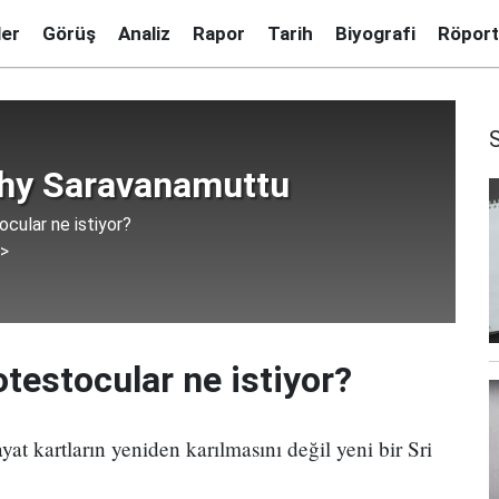
ler
Görüş
Analiz
Rapor
Tarih
Biyografi
Röport
thy Saravanamuttu
ocular ne istiyor?
 >
otestocular ne istiyor?
yat kartların yeniden karılmasını değil yeni bir Sri