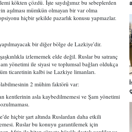
blemi kökten çözdü. İşte saydığımız bu sebeplerden
a
çin aşılması mümkün olmayan bir var olma
opsiyonu hiçbir şekilde pazarlık konusu yapmazlar.
yapılmayacak bir diğer bölge de Lazkiye’dir.
şaşkınlıkla izlememek elde değil. Ruslar bu satranç
Şam yönetimi ile siyasi ve toplumsal bağları oldukça
üm ticaretinin kalbi ise Lazkiye limanları.
olabilmesinin 2 mühim faktörü var:
man kentlerinin asla kaybedilmemesi ve Şam yönetimi
 bozulmaması.
e’de hiçbir şart altında Ruslardan daha etkili
emesi. Ruslar bu konuyu garantilemek için
ayıp Afrin ile biten süreçte büyük destek verdiler ve