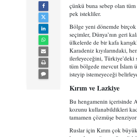
çünkü buna sebep olan tüm a
pek istekliler.
Bölge yeni dönemde birçok 
seçimler, Dünya’nın geri ka
ülkelerde de bir kafa karış
Karadeniz kıyılarındaki, h
ilerleyeceğini, Türkiye’deki
tüm bölgede mevcut İslam ül
isteyip istemeyeceği belirley
Kırım ve Lazkiye
Bu hengamenin içerisinde A
kozunu kullanabildikleri k
tamamen çözmüşe benziyor
Ruslar için Kırım çok büyü