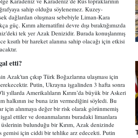
ölge Karadeniz ve Karadeniz’de Rus topraklarının
coğrafyaya sahip olduğu söylenemez. Kuzey-
sek dağlardan oluşması sebebiyle Liman-Kara
kça güç. Kırım alternatifini devre dışı bıraktığımızda
iz'deki tek yer Azak Denizidir. Burada konuşlanmış
 kısıtlı bir hareket alanına sahip olacağı için etkisi
caktır.
al etti?
n Azak'tan çıkıp Türk Boğazlarına ulaşması için
rekecektir. Putin, Ukrayna işgalinden 3 hafta sonra
'li yıllarda Amerikalıların Kırım’da büyük bir Askeri
ım halkının ise buna izin vermediğini söyledi. Bu
lar için alınmaya değer bir risk olarak görünmemiş
işgal ettiler ve donanmalarını buradaki limanlara
an üslerinin bulunduğu bir Kırım, Azak denizinde
emisi için ciddi bir tehlike arz edecekti. Putin