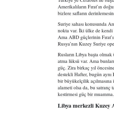
Amerikalıların Fırat’ın doğu
bizlere safların derinlemesin
Suriye sahası konusunda Amer
nokta var. İki ülke de kendi
Ama ABD güçlerinin Fırat’
Rusya’nın Kuzey Suriye oper
Rusların Libya başta olmak ü
atma lüksü var. Ama bunları
güç. Zira birkaç yıl öncesi
destekli Hafter, bugün aynı B
bir büyükelçilik açılmasına 
alameti olsa da, bu satranç 
kestirmesi güç bir muamma.
Libya merkezli Kuzey 