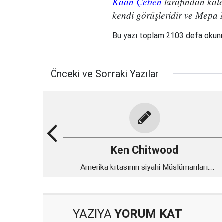
Kaan Çeben
tarafından kal
kendi görüşleridir ve Mepa N
Bu yazı toplam 2103 defa oku
Önceki ve Sonraki Yazılar
Ken Chitwood
Amerika kıtasının siyahi Müslümanları:
Kaybolmayan bir miras
YAZIYA
YORUM KAT