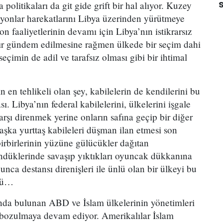
s
olitikaları da git gide grift bir hal alıyor. Kuzey
yonlar harekatlarını Libya üzerinden yürütmeye
yon faaliyetlerinin devamı için Libya’nın istikrarsız
ır gündem edilmesine rağmen ülkede bir seçim dahi
 seçimin de adil ve tarafsız olması gibi bir ihtimal
 en tehlikeli olan şey, kabilelerin de kendilerini bu
. Libya’nın federal kabilelerini, ülkelerini işgale
rşı direnmek yerine onların safına geçip bir diğer
şka yurttaş kabileleri düşman ilan etmesi son
birbirlerinin yüzüne gülücükler dağıtan
döndüklerinde savaşıp yıktıkları oyuncak dükkanına
ca destansı direnişleri ile ünlü olan bir ülkeyi bu
cü…
da bulunan ABD ve İslam ülkelerinin yönetimleri
se bozulmaya devam ediyor. Amerikalılar İslam