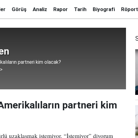
ler
Görüş
Analiz
Rapor
Tarih
Biyografi
Röport
en
alıların partneri kim olacak?
 >
merikalıların partneri kim
ürlü uzaklaşmak istemiyor. “İstemiyor” diyorum