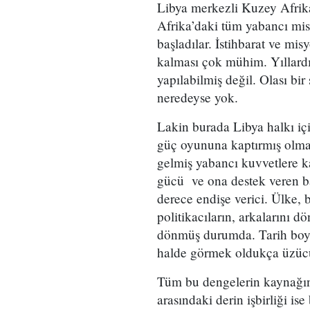
Libya merkezli Kuzey Afrika p
Afrika’daki tüm yabancı mis
başladılar. İstihbarat ve mis
kalması çok mühim. Yıllard
yapılabilmiş değil. Olası bir
neredeyse yok.
Lakin burada Libya halkı için
güç oyununa kaptırmış olması
gelmiş yabancı kuvvetlere ka
gücü
ve ona destek veren ba
derece endişe verici. Ülke, 
politikacıların, arkalarını 
dönmüş durumda. Tarih boyun
halde görmek oldukça üzü
Tüm bu dengelerin kaynağın
arasındaki derin işbirliği i