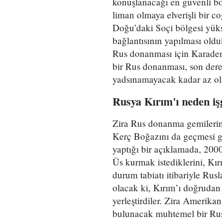
konuşlanacağı en güvenli b
liman olmaya elverişli bir 
Doğu’daki Soçi bölgesi yük
bağlantısının yapılması oldu
Rus donanması için Karaden
bir Rus donanması, son derece
yadsınamayacak kadar az ola
Rusya Kırım'ı neden işg
Zira Rus donanma gemilerini
Kerç Boğazını da geçmesi ge
yaptığı bir açıklamada, 2000
Üs kurmak istediklerini, Kır
durum tabiatı itibariyle Rus
olacak ki, Kırım’ı doğrudan 
yerleştirdiler. Zira Amerik
bulunacak muhtemel bir Rus g