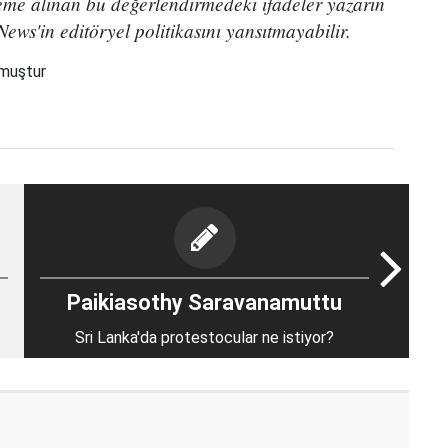
eme alınan bu değerlendirmedeki ifadeler yazarın
ews'in editöryel politikasını yansıtmayabilir.
nmuştur
Paikiasothy Saravanamuttu
Sri Lanka'da protestocular ne istiyor?