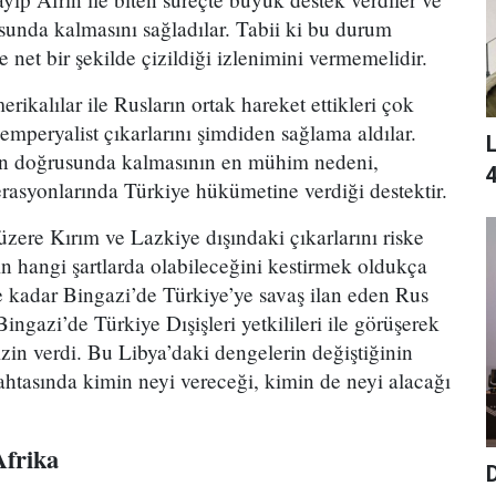
sunda kalmasını sağladılar. Tabii ki bu durum
e net bir şekilde çizildiği izlenimini vermemelidir.
ikalılar ile Rusların ortak hareket ettikleri çok
 emperyalist çıkarlarını şimdiden sağlama aldılar.
L
ın doğrusunda kalmasının en mühim nedeni,
4
asyonlarında Türkiye hükümetine verdiği destektir.
zere Kırım ve Lazkiye dışındaki çıkarlarını riske
n hangi şartlarda olabileceğini kestirmek oldukça
ne kadar Bingazi’de Türkiye’ye savaş ilan eden Rus
ingazi’de Türkiye Dışişleri yetkilileri ile görüşerek
izin verdi. Bu Libya’daki dengelerin değiştiğinin
tahtasında kimin neyi vereceği, kimin de neyi alacağı
Afrika