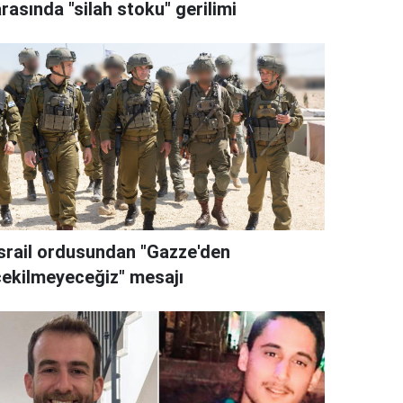
rasında "silah stoku" gerilimi
İsrail ordusundan "Gazze'den
çekilmeyeceğiz" mesajı