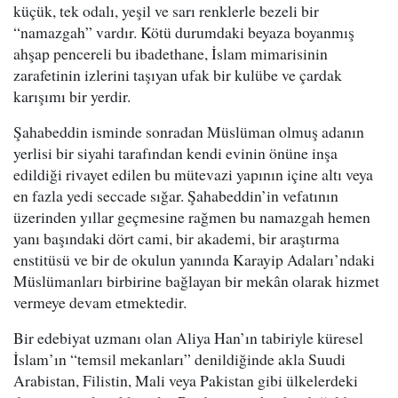
küçük, tek odalı, yeşil ve sarı renklerle bezeli bir
“namazgah” vardır. Kötü durumdaki beyaza boyanmış
ahşap pencereli bu ibadethane, İslam mimarisinin
zarafetinin izlerini taşıyan ufak bir kulübe ve çardak
karışımı bir yerdir.
Şahabeddin isminde sonradan Müslüman olmuş adanın
yerlisi bir siyahi tarafından kendi evinin önüne inşa
edildiği rivayet edilen bu mütevazi yapının içine altı veya
en fazla yedi seccade sığar. Şahabeddin’in vefatının
üzerinden yıllar geçmesine rağmen bu namazgah hemen
yanı başındaki dört cami, bir akademi, bir araştırma
enstitüsü ve bir de okulun yanında Karayip Adaları’ndaki
Müslümanları birbirine bağlayan bir mekân olarak hizmet
vermeye devam etmektedir.
Bir edebiyat uzmanı olan Aliya Han’ın tabiriyle küresel
İslam’ın “temsil mekanları” denildiğinde akla Suudi
Arabistan, Filistin, Mali veya Pakistan gibi ülkelerdeki