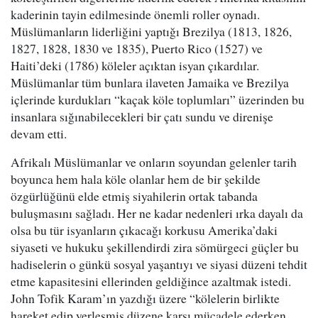
kaderinin tayin edilmesinde önemli roller oynadı.
Müslümanların liderliğini yaptığı Brezilya (1813, 1826,
1827, 1828, 1830 ve 1835), Puerto Rico (1527) ve
Haiti’deki (1786) köleler açıktan isyan çıkardılar.
Müslümanlar tüm bunlara ilaveten Jamaika ve Brezilya
içlerinde kurdukları “kaçak köle toplumları” üzerinden bu
insanlara sığınabilecekleri bir çatı sundu ve direnişe
devam etti.
Afrikalı Müslümanlar ve onların soyundan gelenler tarih
boyunca hem hala köle olanlar hem de bir şekilde
özgürlüğünü elde etmiş siyahilerin ortak tabanda
buluşmasını sağladı. Her ne kadar nedenleri ırka dayalı da
olsa bu tür isyanların çıkacağı korkusu Amerika’daki
siyaseti ve hukuku şekillendirdi zira sömürgeci güçler bu
hadiselerin o günkü sosyal yaşantıyı ve siyasi düzeni tehdit
etme kapasitesini ellerinden geldiğince azaltmak istedi.
John Tofik Karam’ın yazdığı üzere “kölelerin birlikte
hareket edip yerleşmiş düzene karşı mücadele ederken