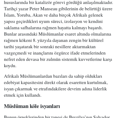
hususlarında bir katalizör görevi gördüğü anlaşılmaktadır.
Tarihçi yazar Peter Manseau gibilerinin de belirttiği üzere
İslam, Yoruba, Akan ve daha birçok Afrikalı gelenek
yapısı geçirdikleri uyum süreci, izolasyon ve kendini
saklama safhalarına rağmen hayatta kalmayı başardı.
Bunlar arasındaki Müslümanlar esaret altında olmalarına
rağmen kökeni 8. yüzyıla dayanan zengin bir kültürel
tarihi yaşatarak bir sonraki nesillere aktarmaktan
vazgeçmedi ve inançlarını özgürce ifade etmelerinden
nefret eden devasa bir zulmün sistemik kuvvetlerine karşı
koydu.
Afrikalı Müslümanlardan bazıları da sahip oldukları
edebiyat kapasitesini direkt olarak esaretten kurtulmak,
isyan çıkarmak ve etrafındakilere devrim adına liderlik
etmek için kullandı.
Müslüman köle isyanları
Bunun örneklerinden bir tanesi de Brezilya’nın Salvador