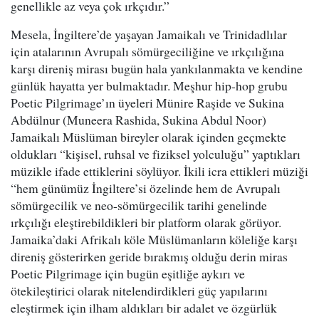
genellikle az veya çok ırkçıdır.”
Mesela, İngiltere’de yaşayan Jamaikalı ve Trinidadlılar
için atalarının Avrupalı sömürgeciliğine ve ırkçılığına
karşı direniş mirası bugün hala yankılanmakta ve kendine
günlük hayatta yer bulmaktadır. Meşhur hip-hop grubu
Poetic Pilgrimage’ın üyeleri Münire Raşide ve Sukina
Abdülnur (Muneera Rashida, Sukina Abdul Noor)
Jamaikalı Müslüman bireyler olarak içinden geçmekte
oldukları “kişisel, ruhsal ve fiziksel yolculuğu” yaptıkları
müzikle ifade ettiklerini söylüyor. İkili icra ettikleri müziği
“hem günümüz İngiltere’si özelinde hem de Avrupalı
sömürgecilik ve neo-sömürgecilik tarihi genelinde
ırkçılığı eleştirebildikleri bir platform olarak görüyor.
Jamaika’daki Afrikalı köle Müslümanların köleliğe karşı
direniş gösterirken geride bırakmış olduğu derin miras
Poetic Pilgrimage için bugün eşitliğe aykırı ve
ötekileştirici olarak nitelendirdikleri güç yapılarını
eleştirmek için ilham aldıkları bir adalet ve özgürlük