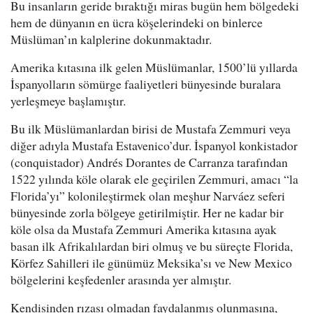
Bu insanların geride bıraktığı miras bugün hem bölgedeki
hem de dünyanın en ücra köşelerindeki on binlerce
Müslüman’ın kalplerine dokunmaktadır.
Amerika kıtasına ilk gelen Müslümanlar, 1500’lü yıllarda
İspanyolların sömürge faaliyetleri bünyesinde buralara
yerleşmeye başlamıştır.
Bu ilk Müslümanlardan birisi de Mustafa Zemmuri veya
diğer adıyla Mustafa Estavenico’dur. İspanyol konkistador
(conquistador) Andrés Dorantes de Carranza tarafından
1522 yılında köle olarak ele geçirilen Zemmuri, amacı “la
Florida’yı” kolonileştirmek olan meşhur Narváez seferi
bünyesinde zorla bölgeye getirilmiştir. Her ne kadar bir
köle olsa da Mustafa Zemmuri Amerika kıtasına ayak
basan ilk Afrikalılardan biri olmuş ve bu süreçte Florida,
Körfez Sahilleri ile günümüz Meksika’sı ve New Mexico
bölgelerini keşfedenler arasında yer almıştır.
Kendisinden rızası olmadan faydalanmış olunmasına,