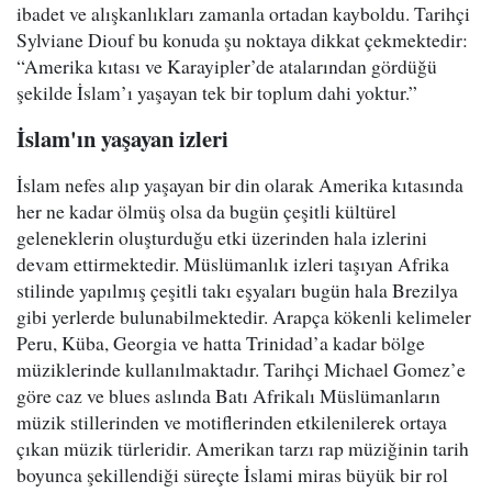
ibadet ve alışkanlıkları zamanla ortadan kayboldu. Tarihçi
Sylviane Diouf bu konuda şu noktaya dikkat çekmektedir:
“Amerika kıtası ve Karayipler’de atalarından gördüğü
şekilde İslam’ı yaşayan tek bir toplum dahi yoktur.”
İslam'ın yaşayan izleri
İslam nefes alıp yaşayan bir din olarak Amerika kıtasında
her ne kadar ölmüş olsa da bugün çeşitli kültürel
geleneklerin oluşturduğu etki üzerinden hala izlerini
devam ettirmektedir. Müslümanlık izleri taşıyan Afrika
stilinde yapılmış çeşitli takı eşyaları bugün hala Brezilya
gibi yerlerde bulunabilmektedir. Arapça kökenli kelimeler
Peru, Küba, Georgia ve hatta Trinidad’a kadar bölge
müziklerinde kullanılmaktadır. Tarihçi Michael Gomez’e
göre caz ve blues aslında Batı Afrikalı Müslümanların
müzik stillerinden ve motiflerinden etkilenilerek ortaya
çıkan müzik türleridir. Amerikan tarzı rap müziğinin tarih
boyunca şekillendiği süreçte İslami miras büyük bir rol