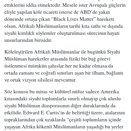
ettiklerini iddia etmektedir. Mesele ister Avrupalı güçlerin
eliyle yapılan köle ticareti isterse de ABD’de yakın
dönemde ortaya çıkan “Black Lives Matter” hareketi
olsun, Afrikalı Müslümanların tarihi kıta sathı ve dışında
siyahi kimlikli söylemler oluşturulması sürecinin hayati
unsurlarından birisidir.
Köleleştirilen Afrikalı Müslümanlar ile bugünkü Siyahi
Müslüman hareketler arasında fiziki bir bağ görevi
üstlenmesi mümkün şahıslar her ne kadar olmasa da
ortada zamanı ve coğrafi sınırları aşan bir ilham, bağlantı
ve ortak vizyon silsilesi mevcuttur.
Söz konusu bu miras ve kültürel nüfuz sadece Amerika
kıtasındaki siyahi toplumlarla sınırlı olmayıp çok uluslu
siyahi Müslüman diasporasının diğer duraklarında da
etkilidir. Edward E. Curtis’in de belirttiği üzere, atalarının
topraklarından çok uzaklarda “çeşitli toplumların içinde
yaşayan Afrika kökenli Müslümanların yaşadığı bu yerler