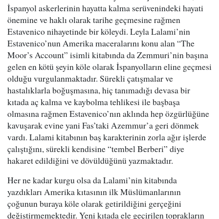
İspanyol askerlerinin hayatta kalma serüvenindeki hayati
önemine ve haklı olarak tarihe geçmesine rağmen
Estavenico nihayetinde bir köleydi. Leyla Lalami’nin
Estavenico’nun Amerika maceralarını konu alan “The
Moor’s Account” isimli kitabında da Zemmuri’nin başına
gelen en kötü şeyin köle olarak İspanyolların eline geçmesi
olduğu vurgulanmaktadır. Sürekli çatışmalar ve
hastalıklarla boğuşmasına, hiç tanımadığı devasa bir
kıtada aç kalma ve kaybolma tehlikesi ile başbaşa
olmasına rağmen Estavenico’nın aklında hep özgürlüğüne
kavuşarak evine yani Fas’taki Azemmur’a geri dönmek
vardı. Lalami kitabının baş karakterinin zorla ağır işlerde
çalıştığını, sürekli kendisine “tembel Berberi” diye
hakaret edildiğini ve dövüldüğünü yazmaktadır.
Her ne kadar kurgu olsa da Lalami’nin kitabında
yazdıkları Amerika kıtasının ilk Müslümanlarının
çoğunun buraya köle olarak getirildiğini gerçeğini
değiştirmemektedir. Yeni kıtada ele geçirilen toprakların