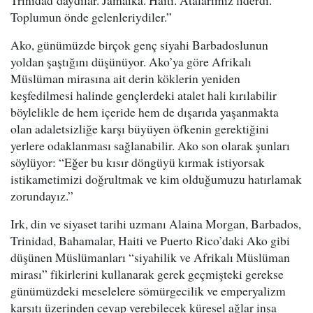
Trinidad’daydılar. Jamaika. Haiti. Atalarımız liderdi.
Toplumun önde gelenleriydiler.”
Ako, günümüzde birçok genç siyahi Barbadoslunun
yoldan şaştığını düşünüyor. Ako’ya göre Afrikalı
Müslüman mirasına ait derin köklerin yeniden
keşfedilmesi halinde gençlerdeki atalet hali kırılabilir
böylelikle de hem içeride hem de dışarıda yaşanmakta
olan adaletsizliğe karşı büyüyen öfkenin gerektiğini
yerlere odaklanması sağlanabilir. Ako son olarak şunları
söylüyor: “Eğer bu kısır döngüyü kırmak istiyorsak
istikametimizi doğrultmak ve kim olduğumuzu hatırlamak
zorundayız.”
Irk, din ve siyaset tarihi uzmanı Alaina Morgan, Barbados,
Trinidad, Bahamalar, Haiti ve Puerto Rico’daki Ako gibi
düşünen Müslümanları “siyahilik ve Afrikalı Müslüman
mirası” fikirlerini kullanarak gerek geçmişteki gerekse
günümüzdeki meselelere sömürgecilik ve emperyalizm
karşıtı üzerinden cevap verebilecek küresel ağlar inşa