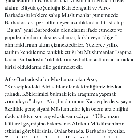
Şahabeddin’in Barbados’taki Müslüman cemaatini ele
alalım. Büyük çoğunluğu Batı Bengalli ve Afro-
Barbadoslu köklere sahip Müslümanlar günümüzde
Barbados'taki pek bilinmeyen azınlıklardan birisi olup
“Bajan” yani Barbadoslu olduklarını ifade etmekte ve
popüler algıların aksine yabancı, farklı veya “diğer”
olmadıklarının altını çizmektedirler. Yüzlerce yıllık
tarihin kendilerine tanıklık ettiği bu Müslümanlar “sapına
kadar Barbadoslu” olduklarını ve halkın asli unsurlarından
birisi olduklarını dile getirmektedir.
Afro-Barbadoslu bir Müslüman olan Ako,
“Karayiplerdeki Afrikalılar olarak kimliğimiz bizden
çalındı. Köklerimizi bulmak için araştırma yapmak
zorundayız” diyor. Ako, bu durumun Karayiplerde yaşayan
özellikle genç siyahi Müslümanlar için önem arz ettiğini
ifade ettikten sonra şöyle devam ediyor: “Ülkemizin
kültürel geçmişine bakarsanız Afrikalı Müslümanların
etkisini görebilirsiniz. Onlar burada, Barbados'taydılar.