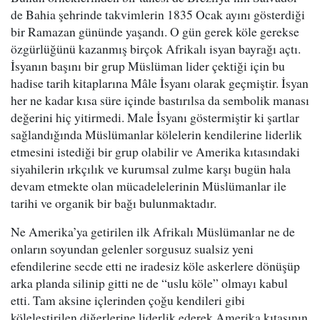
de Bahia şehrinde takvimlerin 1835 Ocak ayını gösterdiği
bir Ramazan gününde yaşandı. O gün gerek köle gerekse
özgürlüğünü kazanmış birçok Afrikalı isyan bayrağı açtı.
İsyanın başını bir grup Müslüman lider çektiği için bu
hadise tarih kitaplarına Mâle İsyanı olarak geçmiştir. İsyan
her ne kadar kısa süre içinde bastırılsa da sembolik manası
değerini hiç yitirmedi. Male İsyanı göstermiştir ki şartlar
sağlandığında Müslümanlar kölelerin kendilerine liderlik
etmesini istediği bir grup olabilir ve Amerika kıtasındaki
siyahilerin ırkçılık ve kurumsal zulme karşı bugün hala
devam etmekte olan mücadelelerinin Müslümanlar ile
tarihi ve organik bir bağı bulunmaktadır.
Ne Amerika’ya getirilen ilk Afrikalı Müslümanlar ne de
onların soyundan gelenler sorgusuz sualsiz yeni
efendilerine secde etti ne iradesiz köle askerlere dönüşüp
arka planda silinip gitti ne de “uslu köle” olmayı kabul
etti. Tam aksine içlerinden çoğu kendileri gibi
köleleştirilen diğerlerine liderlik ederek Amerika kıtasının