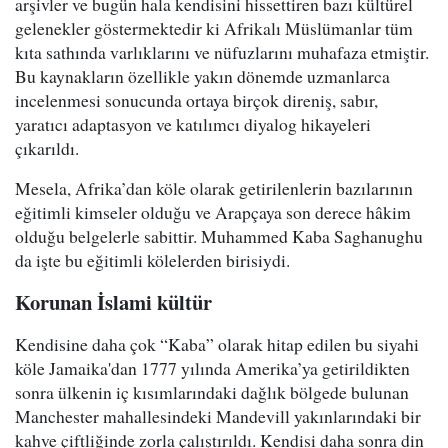
arşivler ve bugün hala kendisini hissettiren bazı kültürel
gelenekler göstermektedir ki Afrikalı Müslümanlar tüm
kıta sathında varlıklarını ve nüfuzlarını muhafaza etmiştir.
Bu kaynakların özellikle yakın dönemde uzmanlarca
incelenmesi sonucunda ortaya birçok direniş, sabır,
yaratıcı adaptasyon ve katılımcı diyalog hikayeleri
çıkarıldı.
Mesela, Afrika’dan köle olarak getirilenlerin bazılarının
eğitimli kimseler olduğu ve Arapçaya son derece hâkim
olduğu belgelerle sabittir. Muhammed Kaba Saghanughu
da işte bu eğitimli kölelerden birisiydi.
Korunan İslami kültür
Kendisine daha çok “Kaba” olarak hitap edilen bu siyahi
köle Jamaika'dan 1777 yılında Amerika’ya getirildikten
sonra ülkenin iç kısımlarındaki dağlık bölgede bulunan
Manchester mahallesindeki Mandevill yakınlarındaki bir
kahve çiftliğinde zorla çalıştırıldı. Kendisi daha sonra din