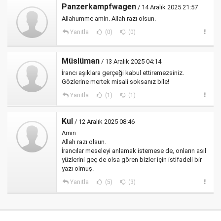
Panzerkampfwagen
/ 14 Aralık 2025 21:57
Allahumme amin. Allah razı olsun.
Yanıtla
(0)
(0)
Müslüman
/ 13 Aralık 2025 04:14
İrancı aşıklara gerçeği kabul ettiremezsiniz.
Gözlerine mertek misali soksanız bile!
Yanıtla
(1)
(1)
Kul
/ 12 Aralık 2025 08:46
Amin
Allah razı olsun.
İrancılar meseleyi anlamak istemese de, onların asıl
yüzlerini geç de olsa gören bizler için istifadeli bir
yazı olmuş.
Yanıtla
(5)
(3)