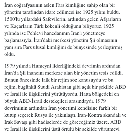
İran coğrafyasının aslen Fars kimliğine sahip olan bir
yönetim tarafından idare edilmesi ise 1925 yılını buldu.
1500'lü yıllardaki Safevilerin, ardından gelen Afşarların
ve Kaçarların Türk kökenli olduğunu biliyoruz. 1925
yılında ise Pehlevi hanedanının İran'ı yönetmeye
başlamasıyla, İran'daki merkezi yönetim Şii olmasının
yanı sıra Fars ulusal kimliğini de bünyesinde yerleştirmiş
oldu.
1979 yılında Humeyni liderliğindeki devrimin ardından
İran'da Şii inancını merkeze alan bir yönetim tesis edildi.
Bunun öncesinde laik bir rejim söz konusuydu ve bu
rejim, bugünkü Suudi Arabistan gibi açık bir şekilde ABD
ve İsrail ile ilişkilerini yürütüyordu. Hatta bölgedeki en
büyük ABD-İsrail destekçileri arasındaydı. 1979
devriminin ardından İran yönetimi kendisine farklı bir
kutup seçerek Rusya ile yakınlaştı. Iran-Kontra skandalı ve
Irak Savaşı gibi hadiselerde de göreceğimiz üzere, ABD
ve İsrail ile ilişkilerini üstü örtülü bir şekilde yürütmeyi