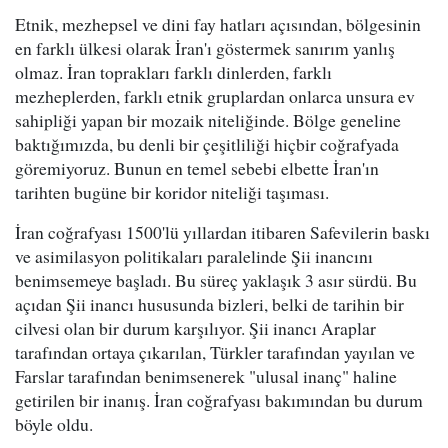
Etnik, mezhepsel ve dini fay hatları açısından, bölgesinin
en farklı ülkesi olarak İran'ı göstermek sanırım yanlış
olmaz. İran toprakları farklı dinlerden, farklı
mezheplerden, farklı etnik gruplardan onlarca unsura ev
sahipliği yapan bir mozaik niteliğinde. Bölge geneline
baktığımızda, bu denli bir çeşitliliği hiçbir coğrafyada
göremiyoruz. Bunun en temel sebebi elbette İran'ın
tarihten bugüne bir koridor niteliği taşıması.
İran coğrafyası 1500'lü yıllardan itibaren Safevilerin baskı
ve asimilasyon politikaları paralelinde Şii inancını
benimsemeye başladı. Bu süreç yaklaşık 3 asır sürdü. Bu
açıdan Şii inancı hususunda bizleri, belki de tarihin bir
cilvesi olan bir durum karşılıyor. Şii inancı Araplar
tarafından ortaya çıkarılan, Türkler tarafından yayılan ve
Farslar tarafından benimsenerek "ulusal inanç" haline
getirilen bir inanış. İran coğrafyası bakımından bu durum
böyle oldu.