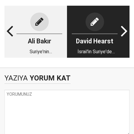
Ali Bakır
David Hearst
Suriye'nin
İsrail'in Suriye'de
toparlanması Türkiye
aşırıya kaçması
için hayati önem
çöküşüne neden
taşıyor ve en büyük
olabilir
YAZIYA
YORUM KAT
tehlike İsrail