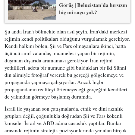
Görüş | Belucistan'da hırsızın
hiç mi suçu yok?
Şu anda İran'ı bölmekte olan asıl şeyin, İran'daki merkezi
rejimin kendi politikaları olduğunu vurgulamak gerekiyor.
Kendi halkını bölen, Şii ve Fars olmayanlara ikinci, hatta
üçüncü sınıf vatandaş muamelesi yapan bir rejimin,
düşmanı dışarıda aramaması gerekiyor. İran rejimi
yetkilileri, adeta bir numune gibi buldukları bir iki Sünni
din alimiyle fotoğraf vererek bu gerçeği gölgelemeye ve
propaganda yapmaya çalışıyorlar. Ancak hiçbir
propagandanın realiteyi örtemeyeceği gerçeğini kendileri
de yakından görmeye başlamış durumda.
İsrail ile yaşanan son çatışmalarda, etnik ve dini azınlık
grupları değil, çoğunlukla doğrudan Şii ve Fars kökenli
kimseler İsrail ve ABD adına casusluk yaptılar. Bunlar
arasında rejimin stratejik pozisyonlarında yer alan birçok