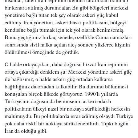
insanlar, zaten İran rejiminin kendisi tarafından bölünüp
bir kenara atılmış durumdalar. Bu gibi bölgeleri merkezi
yönetime bağlı tutan tek şey olarak askeri güç kabul
edilmiş. İran yönetimi, askeri baskı politikasını, bölgeyi
kendisine bağlı tutmak için tek yol olarak benimsemiş.
Bunu geçtiğimiz birkaç senede, özellikle Cuma namazları
sonrasında sivil halka açılan ateş sonucu yüzlerce kişinin
öldürülmesi örneğinde de gördük.
O halde ortaya çıkan, daha doğrusu bizzat İran rejiminin
ortaya çıkardığı denklem şu: Merkezi yönetime askeri güç
ile bağlısınız, o halde askeri güç ortadan kalkarsa
bağlılığınız da ortadan kalkabilir. Bu durumu bölünmesi
konuşulan birçok ülkede görüyoruz. 1990'lı yıllarda
Türkiye'nin doğusunda benimsenin askeri odaklı
politikaların ülkeyi nasıl bir noktaya sürüklediği herkesin
malumuydu. Bu politikalarda ısrar edilmiş olsaydı Türkiye
çok daha riskli bir noktaya sürüklenebilirdi. Tıpkı bugün
İran'da olduğu gibi.