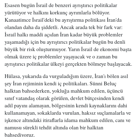
Esasen bugün İsrail de benzeri ayrıştırıcı politikalar
yürütüyor ve halkını korkunç ayrımlarla bölüyor.
Kanaatimce İsrail'deki bu ayrıştırma politikası İran'da
olandan daha da şiddetli. Ancak arada tek bir fark var:
İsrail halkı maddi açıdan İran kadar büyük problemler
yaşamadığı için bu ayrıştırıcı politikalar bugün bu denli
büyük bir risk oluşturmuyor. Yarın İsrail de ekonomi başta
olmak üzere iç problemler yaşayacak ve o zaman bu
ayrıştırıcı politikalar ülkeyi gerçekten bölmeye başlayacak.
Hülasa, yukarıda da vurguladığım üzere, İran'ı bölen asıl
şey İran rejiminin kendi iç politikaları. Sünni Beluç
halktan bahsederken, yokluğa mahkum edilen, üçüncü
sınıf vatandaş olarak görülen, devlet bütçesinden kendi
adil payını alamayan, bölgesinin kendi kaynaklarını dahi
kullanamayan, sokaklarda vurulan, haksız suçlamalarla ve
işkence altındaki itiraflarla idama mahkum edilen, canı ve
namusu sürekli tehdit altında olan bir halktan
bahsediyoruz.