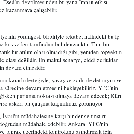
. Esed'in devrilmesinden bu yana İran'ın etkisi
uz kazanmaya çalışabilir.
iye'nin yörüngesi, birbiriyle rekabet halindeki bu iç
e kuvvetleri tarafından belirlenecektir. Tam bir
matik bir atılım olası olmadığı gibi, yeniden topyekun
de olası değildir. En makul senaryo, ciddi zorluklar
nin devam etmesidir.
in kararlı desteğiyle, yavaş ve zorlu devlet inşası ve
 sürecine devam etmesini bekleyebiliriz. YPG'nin
değişken parlama noktası olmaya devam edecek; Kürt
se askeri bir çatışma kaçınılmaz görünüyor.
 İsrail'in müdahalesine karşı bir denge unsuru
 doğrudan müdahale edebilir. Ankara, YPG'nin
 ve toprak üzerindeki kontrolünü aşındırmak için