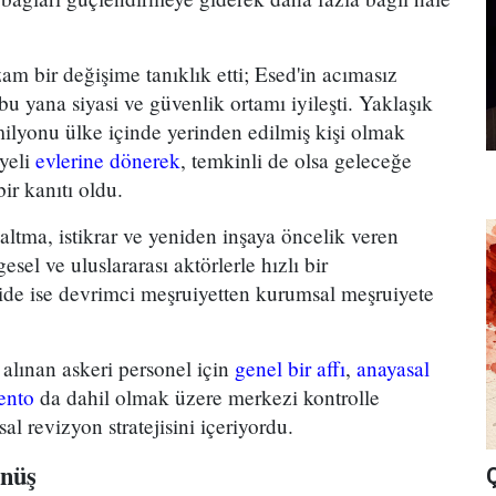
m bir değişime tanıklık etti; Esed'in acımasız
bu yana siyasi ve güvenlik ortamı iyileşti. Yaklaşık
milyonu ülke içinde yerinden edilmiş kişi olmak
yeli
evlerine dönerek
, temkinli de olsa geleceğe
bir kanıtı oldu.
altma, istikrar ve yeniden inşaya öncelik veren
esel ve uluslararası aktörlerle hızlı bir
ride ise devrimci meşruiyetten kurumsal meşruiyete
lınan askeri personel için
genel bir affı
,
anayasal
ento
da dahil olmak üzere merkezi kontrolle
l revizyon stratejisini içeriyordu.
önüş