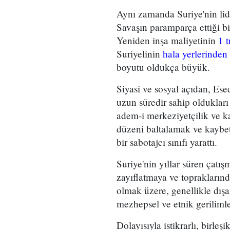
Aynı zamanda Suriye'nin lid
Savaşın paramparça ettiği b
Yeniden inşa maliyetinin
1 t
Suriyelinin
hala yerlerinden
boyutu oldukça büyük.
Siyasi ve sosyal açıdan, Esed
uzun süredir sahip olduklar
adem-i merkeziyetçilik ve ka
düzeni baltalamak ve kaybetti
bir sabotajcı sınıfı yarattı.
Suriye'nin yıllar süren çatı
zayıflatmaya ve topraklarınd
olmak üzere, genellikle dış
mezhepsel ve etnik geriliml
Dolayısıyla istikrarlı, birleş