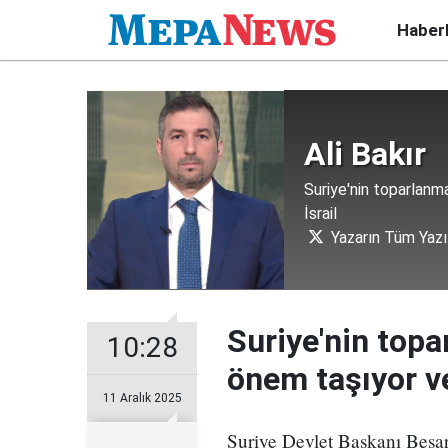
Haber
Ali Bakır
Suriye'nin toparlanm
İsrail
Yazarın Tüm Yazıl
Suriye'nin topa
10:28
önem taşıyor ve
11 Aralık 2025
Suriye Devlet Başkanı Beşar 