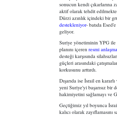
sonucun kendi çıkarlarına za
aktif olarak tehdit edilmek
Dürzi azınlık içindeki bir gr
destekleniyor
- batıda Esed'e
geliyor.
Suriye yönetiminin YPG ile 
planını içeren
resmi anlaşm
desteği karşısında silahsızl
güçleri arasındaki çatışmala
korkusunu arttırdı.
Dışarıda ise İsrail en kararl
yeni Suriye'yi başarısız bir
hakimiyetini sağlamayı ve G
Geçtiğimiz yıl boyunca İsrai
kalıcı olarak zayıflamasın