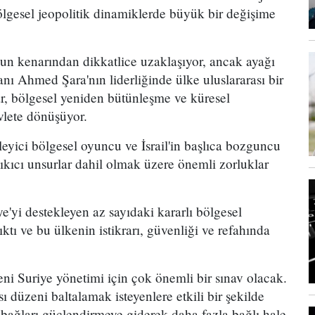
bölgesel jeopolitik dinamiklerde büyük bir değişime
mun kenarından dikkatlice uzaklaşıyor, ancak ayağı
anı Ahmed Şara'nın liderliğinde ülke uluslararası bir
r, bölgesel yeniden bütünleşme ve küresel
vlete dönüşüyor.
kleyici bölgesel oyuncu ve İsrail'in başlıca bozguncu
 yıkıcı unsurlar dahil olmak üzere önemli zorluklar
e'yi destekleyen az sayıdaki kararlı bölgesel
ıktı ve bu ülkenin istikrarı, güvenliği ve refahında
ni Suriye yönetimi için çok önemli bir sınav olacak.
ı düzeni baltalamak isteyenlere etkili bir şekilde
 bağları güçlendirmeye giderek daha fazla bağlı hale