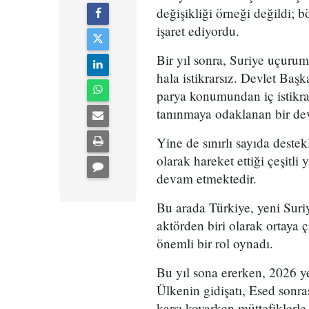
değişikliği örneği değildi; 
işaret ediyordu.
Bir yıl sonra, Suriye uçuru
hala istikrarsız. Devlet Başk
parya konumundan iç istikra
tanınmaya odaklanan bir de
Yine de sınırlı sayıda deste
olarak hareket ettiği çeşitli
devam etmektedir.
Bu arada Türkiye, yeni Suriy
aktörden biri olarak ortaya ç
önemli bir rol oynadı.
Bu yıl sona ererken, 2026 ye
Ülkenin gidişatı, Esed sonras
karşı koyarken müttefiklerle