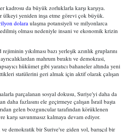
er kadrosu da büyük zorluklarla karşı karşıya.
ir ülkeyi yeniden inşa etme görevi çok büyük.
rilyon dolara
ulaşma potansiyeli ve milyonlarca
edilmiş olması nedeniyle insani ve ekonomik krizin
 rejiminin yıkılması bazı yerleşik azınlık gruplarını
ı ayrıcalıklardan mahrum bıraktı ve demokrasi,
psayıcı hükümet gibi yaratıcı bahaneler altında yeni
kleri statülerini geri almak için aktif olarak çalışan
şmalarla parçalanan sosyal dokusu, Suriye'yi daha da
an daha fazlasını ele geçirmeye çalışan İsrail başta
arıdan gelen bozguncular tarafından körüklenen
ere karşı savunmasız kalmaya devam ediyor.
ik ve demokratik bir Suriye'ye giden yol, barışçıl bir