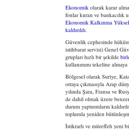
Ekonomik
olarak karar alm
fonlar kuran ve bankacılık u
Ekonomik Kalkınma Yükse
kaldırıldı
.
Güvenlik cephesinde hükümet
istihbarat servisi) Genel Güv
grupları hızlı bir şekilde
birl
kullanımını tekeline almaya 
Bölgesel olarak Suriye, Kata
ortaya çıkmasıyla Arap dünya
yılında Şara, Fransa ve Rusya
de dahil olmak üzere benzeri
durum yaptırımların kaldırılm
toplumla yeniden bütünleşme
İstikrarlı ve müreffeh yeni b