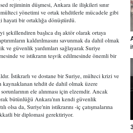
ed rejiminin düşmesi, Ankara ile ilişkileri sınır
mülteci yönetimi ve ortak tehditlerle mücadele gibi
i hayati bir ortaklığa dönüştürdü.
i şekillendiren başlıca dış aktör olarak ortaya
yaptırımların kaldırılmasını savunmak da dahil olmak
i
ik ve güvenlik yardımları sağlayarak Suriye
esinde ve istikrarın teşvik edilmesinde önemli bir
dır. İstikrarlı ve dostane bir Suriye, mülteci krizi ve
n kaynaklanan tehdit de dahil olmak üzere
 sorunlarının ele alınması için elzemdir. Ancak
prak bütünlüğü Ankara'nın kendi güvenlik
lı olsa da, Suriye'nin istikrarını -iç çatışmalarına
atli bir diplomasi gerektiriyor.
3