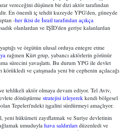
rar vereceğini düşünen bir dizi aktör tarafından
tedir. En önemli iç tehdit kuzeyde YPG'den, güneyde
uptan -
her ikisi de İsrail tarafından açıkça
 sadık olanlardan ve IŞİD'den geriye kalanlardan
yaptığı ve örgütün ulusal orduya entegre etme
aya
rağmen Kürt grup, yabancı aktörlerin görünür
anma sürecini yavaşlattı. Bu durum YPG ile devlet
rı körükledi ve çatışmada yeni bir cephenin açılacağı
ı ve tehlikeli aktör olmaya devam ediyor. Tel Aviv,
 devlete dönüştürme
stratejisi izleyerek
kendi bölgesel
olan Tepeleri'ndeki işgalini sürdürmeyi amaçlıyor.
l, yeni hükümeti zayıflatmak ve Suriye devletinin
ı sağlamak umuduyla
hava saldırıları
düzenledi ve