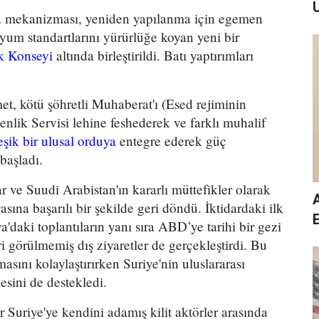
U
a mekanizması, yeniden yapılanma için egemen
yum standartlarını yürürlüğe koyan yeni bir
k Konseyi
altında birleştirildi. Batı yaptırımları
, kötü şöhretli Muhaberat'ı (Esed rejiminin
enlik Servisi lehine feshederek ve farklı muhalif
eşik bir ulusal orduya
entegre ederek güç
başladı.
r ve Suudi Arabistan'ın kararlı müttefikler olarak
sına başarılı bir şekilde geri döndü. İktidardaki ilk
'daki toplantıların yanı sıra ABD’ye tarihi bir gezi
 görülmemiş dış ziyaretler de gerçekleştirdi. Bu
asını kolaylaştırırken Suriye'nin uluslararası
sini de destekledi.
ir Suriye'ye kendini adamış kilit aktörler arasında