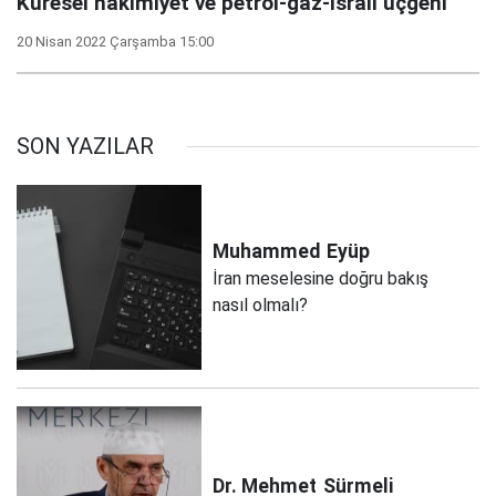
Küresel hakimiyet ve petrol-gaz-İsrail üçgeni
20 Nisan 2022 Çarşamba 15:00
SON YAZILAR
Muhammed
Eyüp
İran meselesine doğru bakış
nasıl olmalı?
Dr. Mehmet
Sürmeli