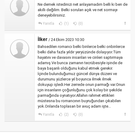
Ne demek istedinizi net anlayamadım belli ki ben de
akıllı değilim. Belki soruları açık ve net sormayı
deneyebilirsiniz.
Yanıtla
(1)
(0)
İlker
/ 24 Ekim 2023 10:30
Bahsedilen romancı belki binlerce belki onbinlerce
belki daha fazla yıldır yeryüzünde dolaşıyor.Tüm
hayatını ve davasını insanları ve cinleri saptırmaya
adamış.Ve bunca zamanın tecrübesiyle işinde de
baya başarılı olduğunu kabul etmek gerekir.
İçinde bulunduğumuz güncel dünya düzeni ve
durumunu yüzlerce yıl boyunca ilmek ilmek
dokuyup işledi.Her zerrede onun parmağı var.Onun
için insanların çoğunluğunu çok kolay bir şekilde
parmağında oynatıyor.Allahın rahmet ettikleri
müstesna bu romancının buyruğundan çıkabilen
yok.Onlarıda toplasan bir avuç adam işte...
Yanıtla
(2)
(0)