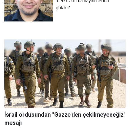
merkezi olma hayali neden
çöktü?
İsrail ordusundan "Gazze'den çekilmeyeceğiz"
mesajı