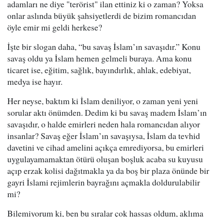
adamları ne diye "terörist" ilan ettiniz ki o zaman? Yoksa
onlar aslında büyük şahsiyetlerdi de bizim romancıdan
öyle emir mi geldi herkese?
İşte bir slogan daha, “bu savaş İslam’ın savaşıdır.” Konu
savaş oldu ya İslam hemen gelmeli buraya. Ama konu
ticaret ise, eğitim, sağlık, bayındırlık, ahlak, edebiyat,
medya ise hayır.
Her neyse, baktım ki İslam deniliyor, o zaman yeni yeni
sorular aktı önümden. Dedim ki bu savaş madem İslam’ın
savaşıdır, o halde emirleri neden hala romancıdan alıyor
insanlar? Savaş eğer İslam’ın savaşıysa, İslam da tevhid
davetini ve cihad amelini açıkça emrediyorsa, bu emirleri
uygulayamamaktan ötürü oluşan boşluk acaba su kuyusu
açıp erzak kolisi dağıtmakla ya da boş bir plaza önünde bir
gayri İslami rejimlerin bayrağını açmakla doldurulabilir
mi?
Bilemiyorum ki, ben bu sıralar çok hassas oldum, aklıma