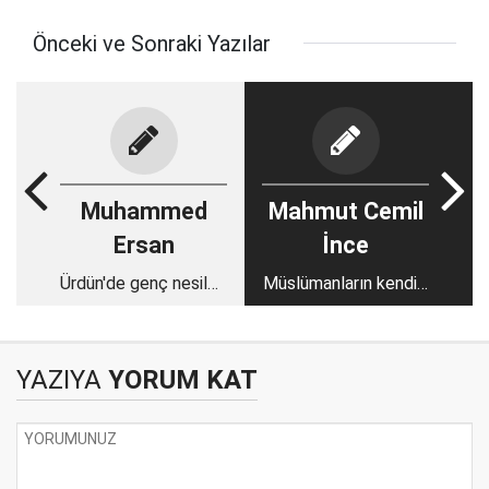
Önceki ve Sonraki Yazılar
Muhammed
Mahmut Cemil
Ersan
İnce
Ürdün'de genç nesilde
Müslümanların kendini
Filistin'e destek
savunma hakkı
artıyor
YAZIYA
YORUM KAT