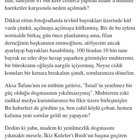
ilde, saniyede 81 bin kere cesurca yapılan İslam’a muhalif
hareketler karşısında neden açılmadı?
Dikkat ettim fotoğraflarda tevhid bayrakları üzerinde küf
vardı çünkü, açılmaya açılmaya küflenmiş. Bir de bu eylem
normalde birkaç gün önce planlanmış ama, filan
derneğinin başkanının emmoğlusu, atölyesini ancak
ayarlayıp bayrakları basabilmiş. 100 liradan 10 bin tane
bayrak ne eder diye hesap yaparken görmüşler muhteremi,
bir bürokratın oğluyla nargile içiyormuş. Neyse ciddi
konuları bir kenara bırakalım şimdi, sorularımıza dönelim.
Aksa Tufanı'nın en mühim getirisi, "İsrail’in yenilmez bir
güç olduğu dogmasının yıkılmasıymış". Muhterem eski
radikal medya kurumlarımız bu fikir üzere birleşmişler.
Bu haberleri de gördüm ya, ben cahil köylü çoban, hemen
kafama yeni sorular geldi ne yapayım?
Dedim ki yahu, madem ki yenilmezlik dogmasını
yıkmaktı mesele, İkiz Kuleler'i Bush’un başına geçiren