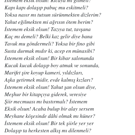
İstemem eksik olsun! Ricaya mı gitmeli?
Kapı kapı dolaşıp pabuç mu eskitmeli?
Yoksa nasır mı tutsun sürünmekten dizlerim?
Yahut eğilmekten mi ağrısın ötem berim?
İstemem eksik olsun! Tazıya tut, tavşana
Kaç mı demeli? Belki kaz gelir diye bana
Tavuk mu göndermeli? Yoksa bir fino gibi
Susta durmak mıdır ki, acep en münasibi?
İstemem eksik olsun! Bir kibar salonunda
Kucak kucak dolaşıp boy atmak ve sonunda,
Marifet şi
re koyup kameri, yıldızları,
Aşka getirmek midir, evde kalmış kızları?
İstemem eksik olsun! Yahut şan olsun diye,
Meşhur bir kitapçıya giderek, veresiye
Şiir mecmuası mı bastırmalı? İstemem
Eksik olsun! Acaba bulup bir alay sersem
Meyhane köşesinde dâhi olmak mı hüner?
İstemem eksik olsun! Bir tek şiirle yer yer
Dolaşıp ta herkesten alkış mı dilenmeli?