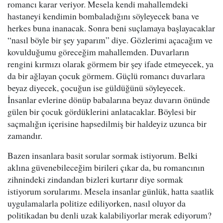
romancı karar veriyor. Mesela kendi mahallemdeki
hastaneyi kendimin bombaladığını söyleyecek bana ve
herkes buna inanacak. Sonra beni suçlamaya başlayacaklar
“nasıl böyle bir şey yaparım” diye. Gözlerimi açacağım ve
kovulduğumu göreceğim mahallemden. Duvarların
rengini kırmızı olarak görmem bir şey ifade etmeyecek, ya
da bir ağlayan çocuk görmem. Güçlü romancı duvarlara
beyaz diyecek, çocuğun ise güldüğünü söyleyecek.
İnsanlar evlerine dönüp babalarına beyaz duvarın önünde
gülen bir çocuk gördüklerini anlatacaklar. Böylesi bir
saçmalığın içerisine hapsedilmiş bir haldeyiz uzunca bir
zamandır.
Bazen insanlara basit sorular sormak istiyorum. Belki
aklına güvenebileceğim birileri çıkar da, bu romancının
zihnindeki zindandan bizleri kurtarır diye sormak
istiyorum sorularımı. Mesela insanlar günlük, hatta saatlik
uygulamalarla politize ediliyorken, nasıl oluyor da
politikadan bu denli uzak kalabiliyorlar merak ediyorum?