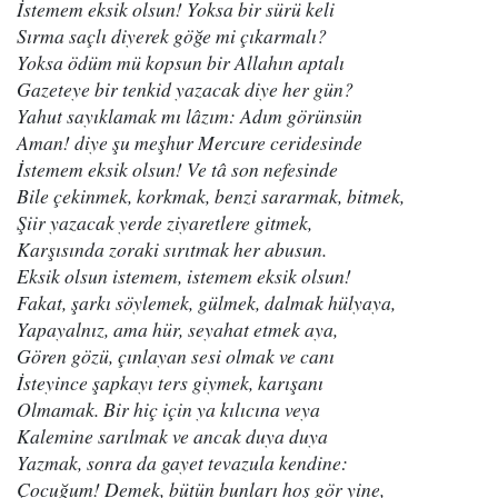
İstemem eksik olsun! Yoksa bir sürü keli
Sırma saçlı diyerek göğe mi çıkarmalı?
Yoksa ödüm mü kopsun bir Allahın aptalı
Gazeteye bir tenkid yazacak diye her gün?
Yahut sayıklamak mı lâzım:
Adım görünsün
Aman!
 diye şu meşhur Mercure ceridesinde
İstemem eksik olsun! Ve tâ son nefesinde
Bile çekinmek, korkmak, benzi sararmak, bitmek,
Şiir yazacak yerde ziyaretlere gitmek,
Karşısında zoraki sırıtmak her abusun.
Eksik olsun istemem, istemem eksik olsun!
Fakat, şarkı söylemek, gülmek, dalmak hülyaya,
Yapayalnız, ama hür, seyahat etmek aya,
Gören gözü, çınlayan sesi olmak ve canı
İsteyince şapkayı ters giymek, karışanı
Olmamak. Bir hiç için ya kılıcına veya
Kalemine sarılmak ve ancak duya duya
Yazmak, sonra da gayet tevazula kendine:
Çocuğum! Demek, bütün bunları hoş gör yine,