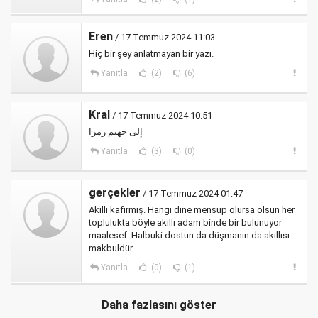
Eren
/ 17 Temmuz 2024 11:03
Hiç bir şey anlatmayan bir yazı.
Yanıtla
(2)
(6)
Kral
/ 17 Temmuz 2024 10:51
إلى جهنم زمرا
Yanıtla
(3)
(0)
gerçekler
/ 17 Temmuz 2024 01:47
Akıllı kafirmiş. Hangi dine mensup olursa olsun her
toplulukta böyle akıllı adam binde bir bulunuyor
maalesef. Halbuki dostun da düşmanın da akıllısı
makbuldür.
Yanıtla
(0)
(1)
Daha fazlasını göster