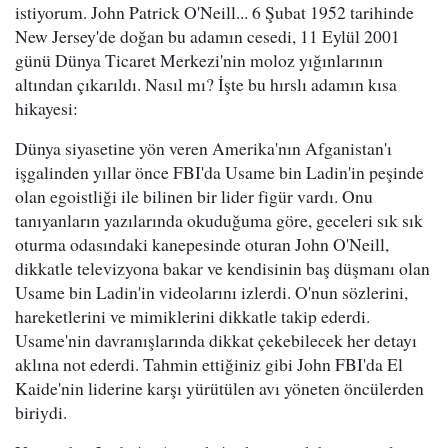
istiyorum. John Patrick O'Neill... 6 Şubat 1952 tarihinde
New Jersey'de doğan bu adamın cesedi, 11 Eylül 2001
günü Dünya Ticaret Merkezi'nin moloz yığınlarının
altından çıkarıldı. Nasıl mı? İşte bu hırslı adamın kısa
hikayesi:
Dünya siyasetine yön veren Amerika'nın Afganistan'ı
işgalinden yıllar önce FBI'da Usame bin Ladin'in peşinde
olan egoistliği ile bilinen bir lider figür vardı. Onu
tanıyanların yazılarında okuduğuma göre, geceleri sık sık
oturma odasındaki kanepesinde oturan John O'Neill,
dikkatle televizyona bakar ve kendisinin baş düşmanı olan
Usame bin Ladin'in videolarını izlerdi. O'nun sözlerini,
hareketlerini ve mimiklerini dikkatle takip ederdi.
Usame'nin davranışlarında dikkat çekebilecek her detayı
aklına not ederdi. Tahmin ettiğiniz gibi John FBI'da El
Kaide'nin liderine karşı yürütülen avı yöneten öncülerden
biriydi.