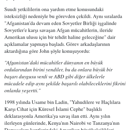
Suudi yetkililerin ona yardım etme konusundaki
isteksizliği nedeniyle bu görevden çekildi. Aynı sıralarda
"Afganistan'da devam eden Sovyetler Birliği işgalinde
Sovyetler'e karşı savaşan Afgan mücahitlerin, ileride
Amerikan ulusu için bir tehdit haline geleceğine" dair
açıklamalar yapmaya başladı. Görev arkadaşlarının
aktardığına göre John şöyle konuşuyordu:
"Afganistan'daki mücahitler dünyanın en büyük
ordularından birini yendiler, bu da onlara büyük bir
başarı duygusu verdi ve ABD gibi diğer ülkelerle
mücadele edip aynı şekilde başarılı olabileceklerini fikrini
onlarda yeşertti."
1998 yılında Usame bin Ladin, "Yahudilere ve Haçlılara
Karşı Cihat için Küresel İslami Cephe" başlıklı
deklarasyonla Amerika'ya savaş ilan etti. Aynı yılın
ilerleyen günlerinde, Kenya'nın Nairobi ve Tanzanya'nın
Darusselam kentlerindeki Amerikan büyükelçilikleri