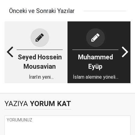
Önceki ve Sonraki Yazılar
Seyed Hossein
Muhammed
Mousavian
Eyüp
İran'ın yeni
İslam alemine yönelik
cumhurbaşkanı Batı
savaş ve Batı'nın
ile uzlaşacak mı?
'demokrasi' ihracı
YAZIYA
YORUM KAT