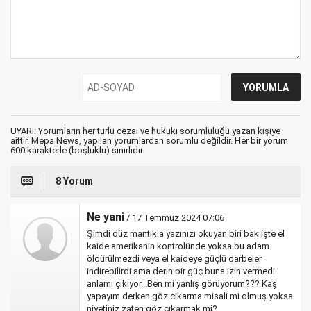
UYARI: Yorumların her türlü cezai ve hukuki sorumluluğu yazan kişiye
aittir. Mepa News, yapılan yorumlardan sorumlu değildir. Her bir yorum
600 karakterle (boşluklu) sınırlıdır.
8 Yorum
Ne yani
/ 17 Temmuz 2024 07:06
Şimdi düz mantıkla yazınızı okuyan biri bak işte el
kaide amerikanin kontrolünde yoksa bu adam
öldürülmezdi veya el kaideye güçlü darbeler
indirebilirdi ama derin bir güç buna izin vermedi
anlamı çıkıyor...Ben mi yanlış görüyorum??? Kaş
yapayım derken göz cikarma misali mi olmuş yoksa
niyetiniz zaten göz çıkarmak mi?