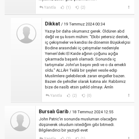
Yanıtla
(1)
(2)
Dikkat
/ 19 Temmuz 2024 00:34
Yazıyı bir daha okumanız gerek. Öldüren abd
değil ve şu kısım mühim: "Ekibi yetersiz destek,
iç çekişmeler ve kendisi ile dönemin Büyükelçisi
Bodine arasındaki iç çatışmalar nedeniyle
Yemen'deki El Kaide ağının çoğunu açığa
çıkarmada başarılı olamadı. Sonunda iç
tartışmalar John'un başını yedi ve o da emekli
oldu." ALLÂH Teâlâ bir şeyleri vesile edip
Muslimlere gelebilecek zararı engeller bazen.
Bazen de şehidler olarak katına alır. Rabbimiz
bize de nasîb etsin şehîd olmayı. Âmîn
Yanıtla
(2)
(0)
Bursalı Garib
/ 18 Temmuz 2024 12:55
John Patric'in sonunda musluman olacağını
düşünerek okudum istediğim gibi bitmedi.
Bilgilendirici bir yaziydi evet
Yanıtla
(2)
(1)