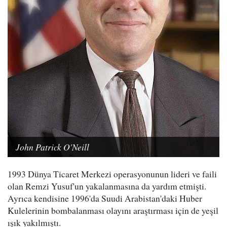
John Patrick O'Neill
1993 Dünya Ticaret Merkezi operasyonunun lideri ve faili
olan Remzi Yusuf'un yakalanmasına da yardım etmişti.
Ayrıca kendisine 1996'da Suudi Arabistan'daki Huber
Kulelerinin bombalanması olayını araştırması için de yeşil
ışık yakılmıştı.