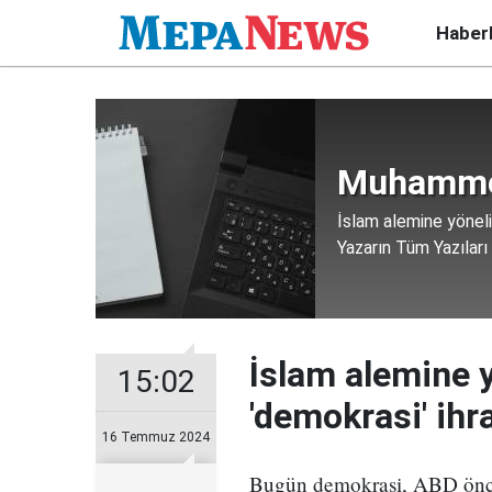
Haber
Muhamme
İslam alemine yöneli
Yazarın Tüm Yazıları
İslam alemine y
15:02
'demokrasi' ihr
16 Temmuz 2024
Bugün demokrasi, ABD öncül