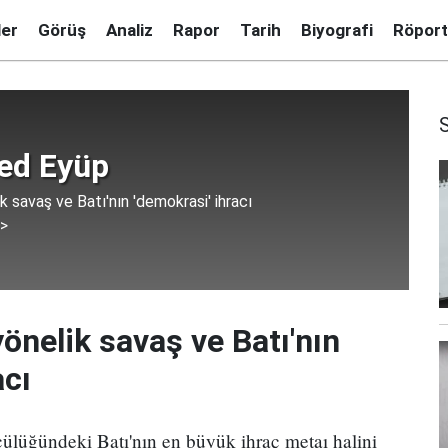
ler
Görüş
Analiz
Rapor
Tarih
Biyografi
Röport
d Eyüp
k savaş ve Batı'nın 'demokrasi' ihracı
 >
önelik savaş ve Batı'nın
acı
üğündeki Batı'nın en büyük ihraç metaı halini