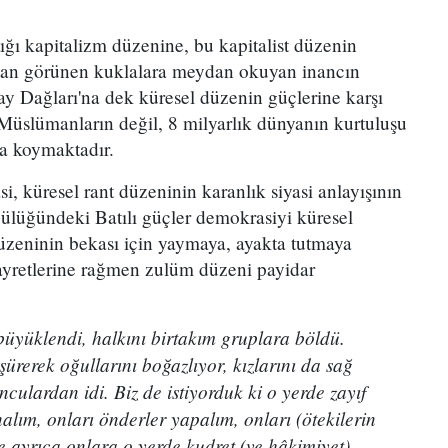
ığı kapitalizm düzenine, bu kapitalist düzenin
aktan görünen kuklalara meydan okuyan inancın
ay Dağları'na dek küresel düzenin güçlerine karşı
 Müslümanların değil, 8 milyarlık dünyanın kurtuluşu
ya koymaktadır.
si, küresel rant düzeninin karanlık siyasi anlayışının
cülüğündeki Batılı güçler demokrasiyi küresel
düzeninin bekası için yaymaya, ayakta tutmaya
ayretlerine rağmen zulüm düzeni payidar
üyüklendi, halkını birtakım gruplara böldü.
ürerek oğullarını boğazlıyor, kızlarını da sağ
ulardan idi. Biz de istiyorduk ki o yerde zayıf
lım, onları önderler yapalım, onları (ötekilerin
Ve ayrıca onlara o yerde kudret (ve hâkimiyet)