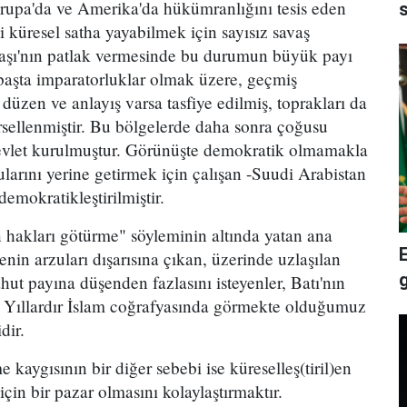
rupa'da ve Amerika'da hükümranlığını tesis eden
s
 küresel satha yayabilmek için sayısız savaş
vaşı'nın patlak vermesinde bu durumun büyük payı
 başta imparatorluklar olmak üzere, geçmiş
düzen ve anlayış varsa tasfiye edilmiş, toprakları da
rsellenmiştir. Bu bölgelerde daha sonra çoğusu
evlet kurulmuştur. Görünüşte demokratik olmamakla
larını yerine getirmek için çalışan -Suudi Arabistan
demokratikleştirilmiştir.
n hakları götürme" söyleminin altında yatan ana
nin arzuları dışarısına çıkan, üzerinde uzlaşılan
ut payına düşenden fazlasını isteyenler, Batı'nın
ir. Yıllardır İslam coğrafyasında görmekte olduğumuz
dir.
 kaygısının bir diğer sebebi ise küreselleş(tiril)en
çin bir pazar olmasını kolaylaştırmaktır.