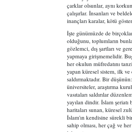
çarklar olsunlar, aynı kork
çalışırlar. İnsanları ve bel
inançları karalar, kötü göste
İşte günümüzde de birçoklar
olduğunu, toplumların bunlar
gözlemci, dış şartları ve g
yapmaya girişmemelidir. Bu
her okulun müfredatını tanzi
yapan küresel sistem, ilk ve
saldırmaktadır. Bir düşünün:
üniversiteler, araştırma kuru
vasıtaları saldırılar düzenl
yayılan dindir. İslam şeriatı
haritaları sunan, küresel zu
İslam'ın kendisine sürekli b
sahip olması, her çağ ve he