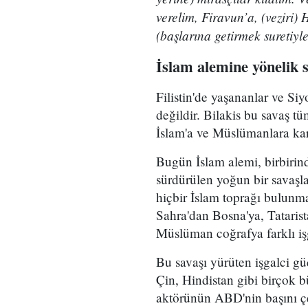
verelim, Firavun’a, (veziri)
(başlarına getirmek suretiyl
İslam alemine yönelik 
Filistin'de yaşananlar ve Siy
değildir. Bilakis bu savaş t
İslam'a ve Müslümanlara karş
Bugün İslam alemi, birbirind
sürdürülen yoğun bir savaşla
hiçbir İslam toprağı bulunm
Sahra'dan Bosna'ya, Tatari
Müslüman coğrafya farklı işga
Bu savaşı yürüten işgalci gü
Çin, Hindistan gibi birçok 
aktörünün ABD'nin başını çe