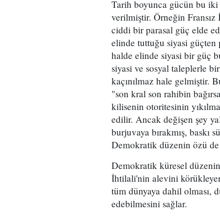
Tarih boyunca gücün bu iki 
verilmiştir. Örneğin Fransız 
ciddi bir parasal güç elde ed
elinde tuttuğu siyasi güçten
halde elinde siyasi bir güç
siyasi ve sosyal taleplerle b
kaçınılmaz hale gelmiştir. B
"son kral son rahibin bağır
kilisenin otoritesinin yıkılm
edilir. Ancak değişen şey yaln
burjuvaya bırakmış, baskı sü
Demokratik düzenin özü de b
Demokratik küresel düzenin
İhtilali'nin alevini körükle
tüm dünyaya dahil olması, dü
edebilmesini sağlar.