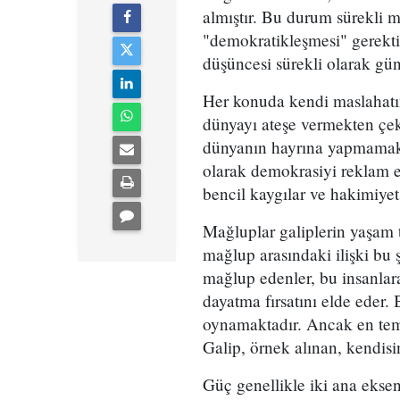
almıştır. Bu durum sürekli m
"demokratikleşmesi" gerekt
düşüncesi sürekli olarak gü
Her konuda kendi maslahatın
dünyayı ateşe vermekten çe
dünyanın hayrına yapmamakta
olarak demokrasiyi reklam 
bencil kaygılar ve hakimiyet
Mağluplar galiplerin yaşam t
mağlup arasındaki ilişki bu ş
mağlup edenler, bu insanlara
dayatma fırsatını elde eder.
oynamaktadır. Ancak en teme
Galip, örnek alınan, kendisi
Güç genellikle iki ana eksen