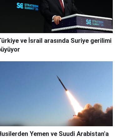
ürkiye ve İsrail arasında Suriye gerilimi
büyüyor
Husilerden Yemen ve Suudi Arabistan'a