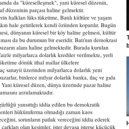
amda da "küreselleşmek", yani küresel düzenin,
raf düzeninin parçası haline gelmektir.
rin halkları lüks tüketime, Batılı kültüre ve yaşam
ışkın hale getirilerek kendi özünden koparılır. Bugün
mesi, dünyanın küresel bir köy haline gelmesi, kültür
T
kması da bu durumun bir eseridir. Batı'nın demokrasi
pazarın alanı haline gelmektedir. Burada kurulan
izle milyarlarca dolarlık krediler verilmekte, yerli
 tüketime dönük ithal mallar ülkelere
aç sanayii üzerinden milyarlarca dolarlık yeni
azarlar, binlerce milyar dolarlık banka, ilaç ve gıda
ır. Yani küresel düzen, dünya üzerinde pazar haline
mamasını arzulamaktadır.
ürlüğü yansıttığı iddia edilen bu demokratik
üzenleri hükümferma olmadığı zaman kaos
ceğini, sorunların patlak vereceğini iddia ederek
arkları olan kesimler, ister devasa isterse küçücük