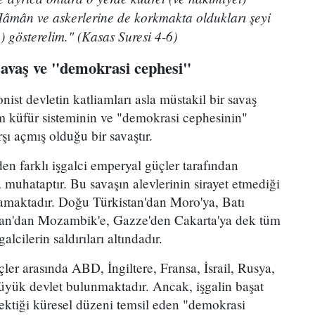
 Hâmân ve askerlerine de korkmakta oldukları şeyi
e) gösterelim." (Kasas Suresi 4-6)
savaş ve "demokrasi cephesi"
onist devletin katliamları asla müstakil bir savaş
üm küfür sisteminin ve "demokrasi cephesinin"
ı açmış olduğu bir savaştır.
en farklı işgalci emperyal güçler tarafından
 muhataptır. Bu savaşın alevlerinin sirayet etmediği
amaktadır. Doğu Türkistan'dan Moro'ya, Batı
stan'dan Mozambik'e, Gazze'den Cakarta'ya dek tüm
lcilerin saldırıları altındadır.
çler arasında ABD, İngiltere, Fransa, İsrail, Rusya,
büyük devlet bulunmaktadır. Ancak, işgalin başat
ktiği küresel düzeni temsil eden "demokrasi