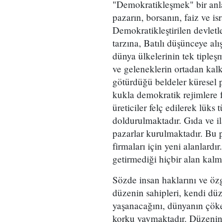
"Demokratikleşmek" bir anl
pazarın, borsanın, faiz ve is
Demokratikleştirilen devletle
tarzına, Batılı düşünceye al
dünya ülkelerinin tek tipleş
ve geleneklerin ortadan kal
götürdüğü beldeler küresel 
kukla demokratik rejimlere fa
üreticiler felç edilerek lüks
doldurulmaktadır. Gıda ve il
pazarlar kurulmaktadır. Bu p
firmaları için yeni alanlard
getirmediği hiçbir alan kal
Sözde insan haklarını ve özg
düzenin sahipleri, kendi d
yaşanacağını, dünyanın çöke
korku yaymaktadır. Düzenin ç