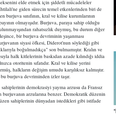
eksenini elde etmek için şiddetli mücadeleler
İhtilali'ne giden sürecin temel etkenlerinden biri de
en burjuva sınıfının, kral ve kilise kurumlarının
 payının olmayışıdır. Burjuva, paraya sahip olduğu
 bulunmayışından rahatsızlık duymuş, bu durum diğer
irleşince, bir burjuva devriminin yaşanması
urjuvanın siyasi öfkesi, Diderot'nun söylediği gibi
saklarıyla boğulmadıkça" son bulmamıştır. Kralın ve
asıyla halk kitlelerinin baskıdan azade kılındığı iddia
ızca otoritenin sıfatıdır. Kral ve kilise yerini
rmüş, halkların değişim umudu karşılıksız kalmıştır.
u burjuva devriminden izler taşır.
 sahiplerinin demokrasiyi yayma arzusu da Fransız
yen burjuvanın arzularına benzer. Demokratik düzenin
zen sahiplerinin dünyadan istedikleri gibi istifade
"