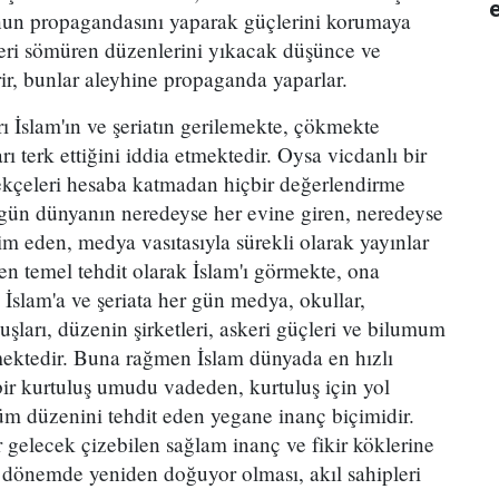
e
unun propagandasını yaparak güçlerini korumaya
deleri sömüren düzenlerini yıkacak düşünce ve
rir, bunlar aleyhine propaganda yaparlar.
ı İslam'ın ve şeriatın gerilemekte, çökmekte
ı terk ettiğini iddia etmektedir. Oysa vicdanlı bir
erekçeleri hesaba katmadan hiçbir değerlendirme
gün dünyanın neredeyse her evine giren, neredeyse
m eden, medya vasıtasıyla sürekli olarak yayınlar
 en temel tehdit olarak İslam'ı görmekte, ona
 İslam'a ve şeriata her gün medya, okullar,
luşları, düzenin şirketleri, askeri güçleri ve bilumum
emektedir. Buna rağmen İslam dünyada en hızlı
 bir kurtuluş umudu vadeden, kurtuluş için yol
lüm düzenini tehdit eden yegane inanç biçimidir.
ir gelecek çizebilen sağlam inanç ve fikir köklerine
r dönemde yeniden doğuyor olması, akıl sahipleri