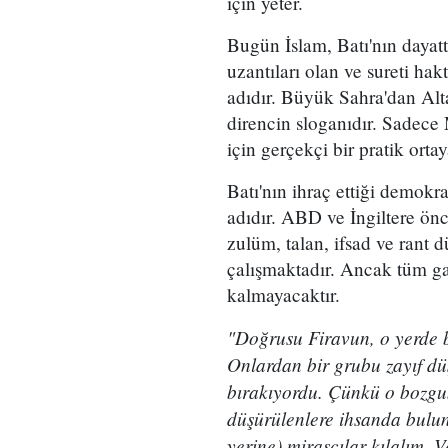
için yeter.
Bugün İslam, Batı'nın dayatt
uzantıları olan ve sureti h
adıdır. Büyük Sahra'dan Alt
direncin sloganıdır. Sadece
için gerçekçi bir pratik orta
Batı'nın ihraç ettiği demokra
adıdır. ABD ve İngiltere ön
zulüm, talan, ifsad ve rant 
çalışmaktadır. Ancak tüm g
kalmayacaktır.
"Doğrusu Firavun, o yerde b
Onlardan bir grubu zayıf düş
bırakıyordu. Çünkü o bozgunc
düşürülenlere ihsanda buluna
yerine) mirasçılar kılalım. 