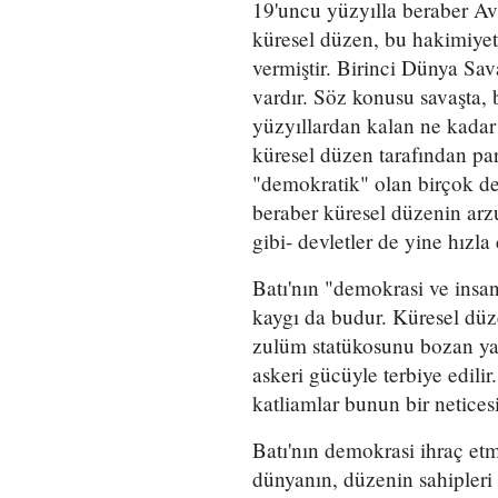
19'uncu yüzyılla beraber Av
küresel düzen, bu hakimiyeti
vermiştir. Birinci Dünya Sa
vardır. Söz konusu savaşta,
yüzyıllardan kalan ne kadar 
küresel düzen tarafından pa
"demokratik" olan birçok d
beraber küresel düzenin arzu
gibi- devletler de yine hızla 
Batı'nın "demokrasi ve insa
kaygı da budur. Küresel düze
zulüm statükosunu bozan yah
askeri gücüyle terbiye edil
katliamlar bunun bir neticesi
Batı'nın demokrasi ihraç etme
dünyanın, düzenin sahipleri i