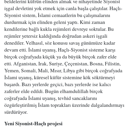
beldelerini küfrün elinden almak ve nihayetinde Siyonist
işgal devletini yok etmek için canla başla çalıştılar. Haçlı-
Siyonist sistem, İslami cemaatlerin bu çalışmalarını
durdurmak için elinden geleni yaptı. Kimi zaman
kendilerine bağlı kukla rejimleri devreye soktular. Bu
rejimler yetersiz kaldığında doğrudan askeri işgali
denediler. Velhasıl, söz konusu savaş günümüze kadar
devam etti. İslami uyanış, Haçlı-Siyonist sisteme karşı
birçok coğrafyada küçük ya da büyük birçok zafer elde
etti. Afganistan, Irak, Suriye, Çeçenistan, Bosna, Filistin,
Yemen, Somali, Mali, Mısır, Libya gibi birçok coğrafyada
İslami uyanış, küresel küfür sistemine kök söktürmeyi
başardı. Bazı yerlerde geçici, bazı yerlerde ise kalıcı
zaferler elde edildi. Bugün elhamdulillah birçok
coğrafyada İslami uyanış, tevhid sancaklarını
özgürleştirilmiş İslam toprakları üzerinde dalgalandırmayı
sürdürüyor.
Yeni Siyonist-Haçlı projesi