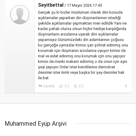
Seyitbettal
/ 17 Mayıs 2026 17:45
Gerçek şu ki bizler müslüman olarak dini konuda
açıklamalar yaparken din düşmanlarının istediği
şekilde açıklamalar yapmaktan men edildik Yani ne
kadar pahalı olursa olsun hiçbir hediye karşılığında
düşmanların arzularına uyarak dini açıklamalar
yapamayız Günümüzdeki din adamlarının çoğusu
bu gerçeğe uymazlar Kimisi şan şöhret edinmiş onu
korumak için düşmanın arzularına uyuyor kimisi de
mal ve evlat edinmiş onu korumak için onu yapıyor
kimisi de mevki makam edinmiş o da onun için aynı
şeyi yapıyor Onlar ister kendilerine demokrat
desinler ister ılımlı veya başka bir şey desinler hak
ile bat
Yanıtla
(1)
(1)
Muhammed Eyüp Arşivi