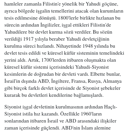
hamleler zamanla Filistin'e yönelik bir Yahudi göçüne,
ayrıca bölgede işgalin temellerini atacak olan kurumların
tesis edilmesine dönüştü. 1800'lerle birlikte hızlanan bu
sürecin ardından İngilizler, işgal ettikleri Filistin'de
Yahudilere bir devlet kurma sözü verdiler. Bu sözün
verildiği 1917 yılıyla beraber Yahudi devletçiğinin
kurulma süreci hızlandı. Nihayetinde 1948 yılında bu
devlet tesis edildi ve küresel küfür sisteminin temelindeki
yerini aldı. Artık, 1700'lerden itibaren oluşmakta olan
küresel küfür sistemi içerisindeki Yahudi-Siyonist
kesimlerin de doğrudan bir devleti vardı. Elbette bunlar,
İsrail'in dışında ABD, İngiltere, Fransa, Rusya, Almanya
gibi birçok farklı devlet içerisinde de Siyonist şebekeler
kurarak bu devletleri kendilerine bağlamışlardı.
Siyonist işgal devletinin kurulmasının ardından Haçlı-
Siyonist istila hız kazandı. Özellikle 1960'ların
sonlarından itibaren İsrail ve ABD arasındaki ilişkiler
zaman içerisinde güçlendi. ABD'nin İslam alemine