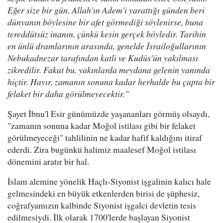
Eğer size bir gün, Allah'ın Adem'i yarattığı günden beri
dünyanın böylesine bir afet görmediği söylenirse, buna
tereddütsüz inanın, çünkü kesin gerçek böyledir. Tarihin
en ünlü dramlarının arasında, genelde İsrailoğullarının
Nebukadnezar tarafından katli ve Kudüs'ün yakılması
zikredilir. Fakat bu, yakınlarda meydana gelenin yanında
hiçtir. Hayır, zamanın sonuna kadar herhalde bu çapta bir
felaket bir daha görülmeyecektir."
Şayet İbnu'l Esir günümüzde yaşananları görmüş olsaydı,
"zamanın sonuna kadar Moğol istilası gibi bir felaket
görülmeyeceği" tahlilinin ne kadar hafif kaldığını itiraf
ederdi. Zira bugünkü halimiz maalesef Moğol istilası
dönemini aratır bir hal.
İslam alemine yönelik Haçlı-Siyonist işgalinin kalıcı hale
gelmesindeki en büyük etkenlerden birisi de şüphesiz,
coğrafyamızın kalbinde Siyonist işgalci devletin tesis
edilmesiydi. İlk olarak 1700'lerde başlayan Siyonist