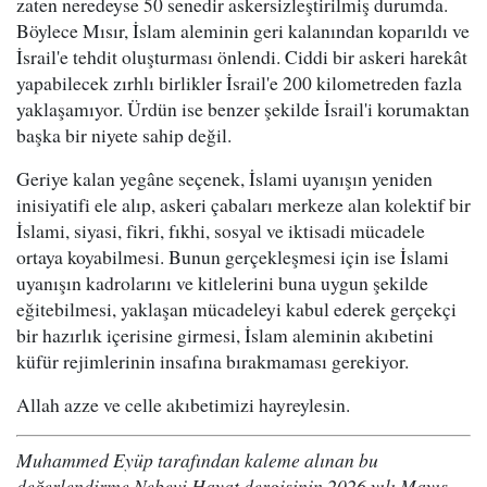
zaten neredeyse 50 senedir askersizleştirilmiş durumda.
Böylece Mısır, İslam aleminin geri kalanından koparıldı ve
İsrail'e tehdit oluşturması önlendi. Ciddi bir askeri harekât
yapabilecek zırhlı birlikler İsrail'e 200 kilometreden fazla
yaklaşamıyor. Ürdün ise benzer şekilde İsrail'i korumaktan
başka bir niyete sahip değil.
Geriye kalan yegâne seçenek, İslami uyanışın yeniden
inisiyatifi ele alıp, askeri çabaları merkeze alan kolektif bir
İslami, siyasi, fikri, fıkhi, sosyal ve iktisadi mücadele
ortaya koyabilmesi. Bunun gerçekleşmesi için ise İslami
uyanışın kadrolarını ve kitlelerini buna uygun şekilde
eğitebilmesi, yaklaşan mücadeleyi kabul ederek gerçekçi
bir hazırlık içerisine girmesi, İslam aleminin akıbetini
küfür rejimlerinin insafına bırakmaması gerekiyor.
Allah azze ve celle akıbetimizi hayreylesin.
Muhammed Eyüp tarafından kaleme alınan bu
değerlendirme Nebevi Hayat dergisinin 2026 yılı Mayıs