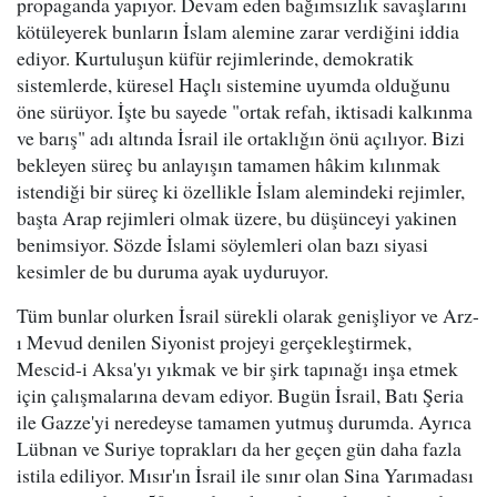
propaganda yapıyor. Devam eden bağımsızlık savaşlarını
kötüleyerek bunların İslam alemine zarar verdiğini iddia
ediyor. Kurtuluşun küfür rejimlerinde, demokratik
sistemlerde, küresel Haçlı sistemine uyumda olduğunu
öne sürüyor. İşte bu sayede "ortak refah, iktisadi kalkınma
ve barış" adı altında İsrail ile ortaklığın önü açılıyor. Bizi
bekleyen süreç bu anlayışın tamamen hâkim kılınmak
istendiği bir süreç ki özellikle İslam alemindeki rejimler,
başta Arap rejimleri olmak üzere, bu düşünceyi yakinen
benimsiyor. Sözde İslami söylemleri olan bazı siyasi
kesimler de bu duruma ayak uyduruyor.
Tüm bunlar olurken İsrail sürekli olarak genişliyor ve Arz-
ı Mevud denilen Siyonist projeyi gerçekleştirmek,
Mescid-i Aksa'yı yıkmak ve bir şirk tapınağı inşa etmek
için çalışmalarına devam ediyor. Bugün İsrail, Batı Şeria
ile Gazze'yi neredeyse tamamen yutmuş durumda. Ayrıca
Lübnan ve Suriye toprakları da her geçen gün daha fazla
istila ediliyor. Mısır'ın İsrail ile sınır olan Sina Yarımadası