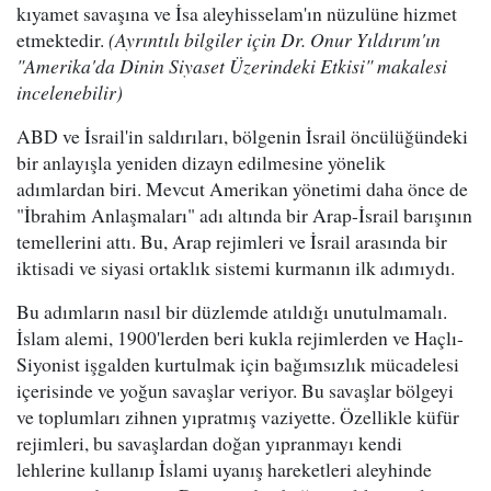
kıyamet savaşına ve İsa aleyhisselam'ın nüzulüne hizmet
etmektedir.
(Ayrıntılı bilgiler için Dr. Onur Yıldırım'ın
"Amerika'da Dinin Siyaset Üzerindeki Etkisi" makalesi
incelenebilir)
ABD ve İsrail'in saldırıları, bölgenin İsrail öncülüğündeki
bir anlayışla yeniden dizayn edilmesine yönelik
adımlardan biri. Mevcut Amerikan yönetimi daha önce de
"İbrahim Anlaşmaları" adı altında bir Arap-İsrail barışının
temellerini attı. Bu, Arap rejimleri ve İsrail arasında bir
iktisadi ve siyasi ortaklık sistemi kurmanın ilk adımıydı.
Bu adımların nasıl bir düzlemde atıldığı unutulmamalı.
İslam alemi, 1900'lerden beri kukla rejimlerden ve Haçlı-
Siyonist işgalden kurtulmak için bağımsızlık mücadelesi
içerisinde ve yoğun savaşlar veriyor. Bu savaşlar bölgeyi
ve toplumları zihnen yıpratmış vaziyette. Özellikle küfür
rejimleri, bu savaşlardan doğan yıpranmayı kendi
lehlerine kullanıp İslami uyanış hareketleri aleyhinde