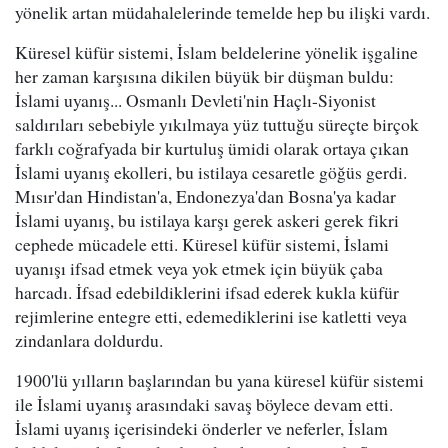
yönelik artan müdahalelerinde temelde hep bu ilişki vardı.
Küresel küfür sistemi, İslam beldelerine yönelik işgaline
her zaman karşısına dikilen büyük bir düşman buldu:
İslami uyanış... Osmanlı Devleti'nin Haçlı-Siyonist
saldırıları sebebiyle yıkılmaya yüz tuttuğu süreçte birçok
farklı coğrafyada bir kurtuluş ümidi olarak ortaya çıkan
İslami uyanış ekolleri, bu istilaya cesaretle göğüs gerdi.
Mısır'dan Hindistan'a, Endonezya'dan Bosna'ya kadar
İslami uyanış, bu istilaya karşı gerek askeri gerek fikri
cephede mücadele etti. Küresel küfür sistemi, İslami
uyanışı ifsad etmek veya yok etmek için büyük çaba
harcadı. İfsad edebildiklerini ifsad ederek kukla küfür
rejimlerine entegre etti, edemediklerini ise katletti veya
zindanlara doldurdu.
1900'lü yılların başlarından bu yana küresel küfür sistemi
ile İslami uyanış arasındaki savaş böylece devam etti.
İslami uyanış içerisindeki önderler ve neferler, İslam