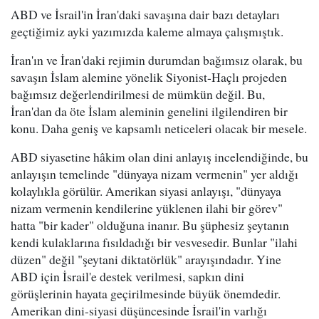
ABD ve İsrail'in İran'daki savaşına dair bazı detayları
geçtiğimiz ayki yazımızda kaleme almaya çalışmıştık.
İran'ın ve İran'daki rejimin durumdan bağımsız olarak, bu
savaşın İslam alemine yönelik Siyonist-Haçlı projeden
bağımsız değerlendirilmesi de mümkün değil. Bu,
İran'dan da öte İslam aleminin genelini ilgilendiren bir
konu. Daha geniş ve kapsamlı neticeleri olacak bir mesele.
ABD siyasetine hâkim olan dini anlayış incelendiğinde, bu
anlayışın temelinde "dünyaya nizam vermenin" yer aldığı
kolaylıkla görülür. Amerikan siyasi anlayışı, "dünyaya
nizam vermenin kendilerine yüklenen ilahi bir görev"
hatta "bir kader" olduğuna inanır. Bu şüphesiz şeytanın
kendi kulaklarına fısıldadığı bir vesvesedir. Bunlar "ilahi
düzen" değil "şeytani diktatörlük" arayışındadır. Yine
ABD için İsrail'e destek verilmesi, sapkın dini
görüşlerinin hayata geçirilmesinde büyük önemdedir.
Amerikan dini-siyasi düşüncesinde İsrail'in varlığı