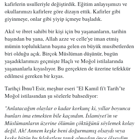
kafirlerin usulleriyle değiştirdik. Eğitim anlayışımızı ve
okullarımızı kafirlere göre dizayn ettik. Kafirler gibi
giyinmeye, onlar gibi yiyip içmeye başladık.
Akıl ve ibret sahibi bir kişi için bu yaşananların, tarihin
başından bu yana, Allah azze ve celle'ye iman etmiş
mümin toplulukların başına gelen en büyük musibetlerden
biri olduğu açık. Birçok Müslüman düşünür, bugün
yaşadıklarımızı geçmişte Haçlı ve Moğol istilalarında
yaşananlarla kıyaslıyor. Bu gerçekten de üzerine tefekkür
edilmesi gereken bir kıyas.
Tarihçi İbnu'l Esir, meşhur eseri "El Kamil fi't Tarih"te
Moğol istilasından şu sözlerle bahsediyor:
"Anlatacağım olaylar o kadar korkunç ki, yıllar boyunca
bunları ima etmekten bile kaçındım. İslamiyet'in ve
Müslümanların üzerine ölümün çöktüğünü söylemek kolay
değil. Ah! Annem keşke beni doğurmamış olsaydı veya
keşke bütün bu felaketlere tanık olmadan önce ölseydim.