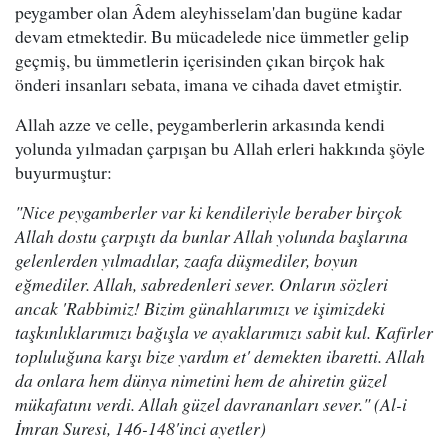
peygamber olan Âdem aleyhisselam'dan bugüne kadar
devam etmektedir. Bu mücadelede nice ümmetler gelip
geçmiş, bu ümmetlerin içerisinden çıkan birçok hak
önderi insanları sebata, imana ve cihada davet etmiştir.
Allah azze ve celle, peygamberlerin arkasında kendi
yolunda yılmadan çarpışan bu Allah erleri hakkında şöyle
buyurmuştur:
"Nice peygamberler var ki kendileriyle beraber birçok
Allah dostu çarpıştı da bunlar Allah yolunda başlarına
gelenlerden yılmadılar, zaafa düşmediler, boyun
eğmediler. Allah, sabredenleri sever. Onların sözleri
ancak 'Rabbimiz! Bizim günahlarımızı ve işimizdeki
taşkınlıklarımızı bağışla ve ayaklarımızı sabit kul. Kafirler
topluluğuna karşı bize yardım et' demekten ibaretti. Allah
da onlara hem dünya nimetini hem de ahiretin güzel
mükafatını verdi. Allah güzel davrananları sever." (Al-i
İmran Suresi, 146-148'inci ayetler)