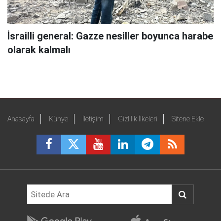
İsrailli general: Gazze nesiller boyunca harabe
olarak kalmalı
Anasayfa
Künye
İletişim
Gizlilik İlkeleri
Sitene Ekle