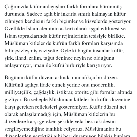
Çağımızda küfür anlayışları farklı formlara bürünmüş
durumda. Sadece açık bir inkarla sınırlı kalmayan küfür
zihniyeti kendisini farklı biçimler ve kisvelerde gösteriyor.
Özellikle İslam aleminin askeri olarak işgal edilmesi ve
İslam topraklarında küfür rejimlerinin tesisiyle birlikte,
Müslüman kitleler de küfrün farklı formları karşısında
bilinçsizleşmiş vaziyette. Öyle ki bugün insanlar küfür,
şirk, ilhad, zalim, tağut denince neyin ne olduğunu
anlayamıyor, iman ile küfrü birbiriyle karıştırıyor.
Bugünün küfür düzeni aslında münafıkça bir düzen.
Küfrünü açıkça ifade etmek yerine onu modernlik,
milliyetçilik, çağdaşlık, istikrar, otorite gibi formlar altında
gizliyor. Bu sebeple Müslüman kitleler bu küfür düzenine
karşı gereken refleksleri gösteremiyor. Küfür düzeni net
olarak anlaşılamadığı için, Müslüman kitlelerin bu
düzenlere karşı gereken şekilde vela-bera akidesini
sergileyemediğine tanıklık ediyoruz. Müslümanlar bu
düzenlerden gerektiği gibi beri duramıyor, bilakis bunlara