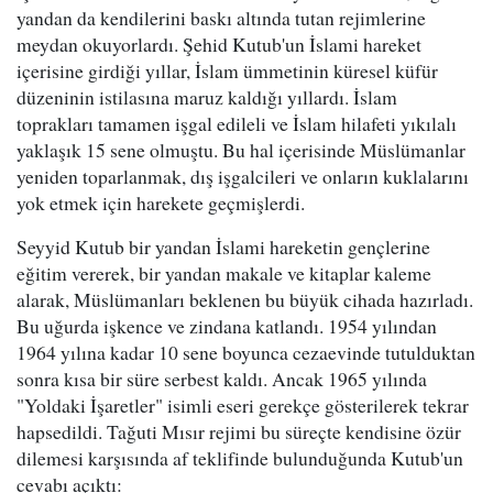
yandan da kendilerini baskı altında tutan rejimlerine
meydan okuyorlardı. Şehid Kutub'un İslami hareket
içerisine girdiği yıllar, İslam ümmetinin küresel küfür
düzeninin istilasına maruz kaldığı yıllardı. İslam
toprakları tamamen işgal edileli ve İslam hilafeti yıkılalı
yaklaşık 15 sene olmuştu. Bu hal içerisinde Müslümanlar
yeniden toparlanmak, dış işgalcileri ve onların kuklalarını
yok etmek için harekete geçmişlerdi.
Seyyid Kutub bir yandan İslami hareketin gençlerine
eğitim vererek, bir yandan makale ve kitaplar kaleme
alarak, Müslümanları beklenen bu büyük cihada hazırladı.
Bu uğurda işkence ve zindana katlandı. 1954 yılından
1964 yılına kadar 10 sene boyunca cezaevinde tutulduktan
sonra kısa bir süre serbest kaldı. Ancak 1965 yılında
"Yoldaki İşaretler" isimli eseri gerekçe gösterilerek tekrar
hapsedildi. Tağuti Mısır rejimi bu süreçte kendisine özür
dilemesi karşısında af teklifinde bulunduğunda Kutub'un
cevabı açıktı: