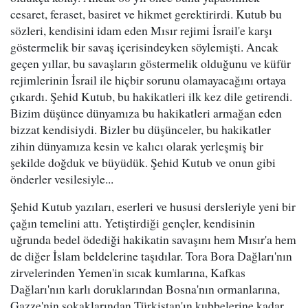
cesaret, feraset, basiret ve hikmet gerektirirdi. Kutub bu
sözleri, kendisini idam eden Mısır rejimi İsrail'e karşı
göstermelik bir savaş içerisindeyken söylemişti. Ancak
geçen yıllar, bu savaşların göstermelik olduğunu ve küfür
rejimlerinin İsrail ile hiçbir sorunu olamayacağını ortaya
çıkardı. Şehid Kutub, bu hakikatleri ilk kez dile getirendi.
Bizim düşünce dünyamıza bu hakikatleri armağan eden
bizzat kendisiydi. Bizler bu düşünceler, bu hakikatler
zihin dünyamıza kesin ve kalıcı olarak yerleşmiş bir
şekilde doğduk ve büyüdük. Şehid Kutub ve onun gibi
önderler vesilesiyle...
Şehid Kutub yazıları, eserleri ve hususi dersleriyle yeni bir
çağın temelini attı. Yetiştirdiği gençler, kendisinin
uğrunda bedel ödediği hakikatin savaşını hem Mısır'a hem
de diğer İslam beldelerine taşıdılar. Tora Bora Dağları'nın
zirvelerinden Yemen'in sıcak kumlarına, Kafkas
Dağları'nın karlı doruklarından Bosna'nın ormanlarına,
Gazze'nin sokaklarından Türkistan'ın kubbelerine kadar