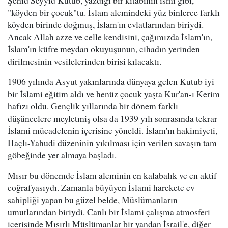
Şehid Seyyid Kutub, yazdığı bir kitabının ismi gibi,
"köyden bir çocuk"tu. İslam alemindeki yüz binlerce farklı
köyden birinde doğmuş, İslam'ın evlatlarından biriydi.
Ancak Allah azze ve celle kendisini, çağımızda İslam'ın,
İslam'ın küfre meydan okuyuşunun, cihadın yerinden
dirilmesinin vesilelerinden birisi kılacaktı.
1906 yılında Asyut yakınlarında dünyaya gelen Kutub iyi
bir İslami eğitim aldı ve henüz çocuk yaşta Kur'an-ı Kerim
hafızı oldu. Gençlik yıllarında bir dönem farklı
düşüncelere meyletmiş olsa da 1939 yılı sonrasında tekrar
İslami mücadelenin içerisine yöneldi. İslam'ın hakimiyeti,
Haçlı-Yahudi düzeninin yıkılması için verilen savaşın tam
göbeğinde yer almaya başladı.
Mısır bu dönemde İslam aleminin en kalabalık ve en aktif
coğrafyasıydı. Zamanla büyüyen İslami harekete ev
sahipliği yapan bu güzel belde, Müslümanların
umutlarından biriydi. Canlı bir İslami çalışma atmosferi
içerisinde Mısırlı Müslümanlar bir yandan İsrail'e, diğer