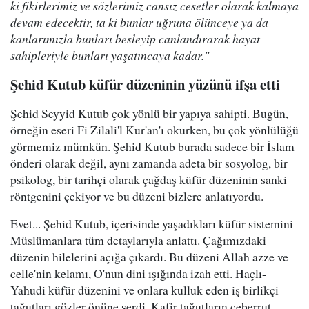
ki fikirlerimiz ve sözlerimiz cansız cesetler olarak kalmaya
devam edecektir, ta ki bunlar uğruna ölünceye ya da
kanlarımızla bunları besleyip canlandırarak hayat
sahipleriyle bunları yaşatıncaya kadar."
Şehid Kutub küfür düzeninin yüzünü ifşa etti
Şehid Seyyid Kutub çok yönlü bir yapıya sahipti. Bugün,
örneğin eseri Fi Zilali'l Kur'an'ı okurken, bu çok yönlülüğü
görmemiz mümkün. Şehid Kutub burada sadece bir İslam
önderi olarak değil, aynı zamanda adeta bir sosyolog, bir
psikolog, bir tarihçi olarak çağdaş küfür düzeninin sanki
röntgenini çekiyor ve bu düzeni bizlere anlatıyordu.
Evet... Şehid Kutub, içerisinde yaşadıkları küfür sistemini
Müslümanlara tüm detaylarıyla anlattı. Çağımızdaki
düzenin hilelerini açığa çıkardı. Bu düzeni Allah azze ve
celle'nin kelamı, O'nun dini ışığında izah etti. Haçlı-
Yahudi küfür düzenini ve onlara kulluk eden iş birlikçi
tağutları gözler önüne serdi. Kafir tağutların ceberrut