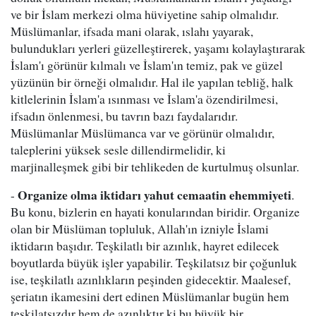
ve bir İslam merkezi olma hüviyetine sahip olmalıdır.
Müslümanlar, ifsada mani olarak, ıslahı yayarak,
bulundukları yerleri güzelleştirerek, yaşamı kolaylaştırarak
İslam'ı görünür kılmalı ve İslam'ın temiz, pak ve güzel
yüzünün bir örneği olmalıdır. Hal ile yapılan tebliğ, halk
kitlelerinin İslam'a ısınması ve İslam'a özendirilmesi,
ifsadın önlenmesi, bu tavrın bazı faydalarıdır.
Müslümanlar Müslümanca var ve görünür olmalıdır,
taleplerini yüksek sesle dillendirmelidir, ki
marjinalleşmek gibi bir tehlikeden de kurtulmuş olsunlar.
Organize olma iktidarı yahut cemaatin ehemmiyeti
-
.
Bu konu, bizlerin en hayati konularından biridir. Organize
olan bir Müslüman topluluk, Allah'ın izniyle İslami
iktidarın başıdır. Teşkilatlı bir azınlık, hayret edilecek
boyutlarda büyük işler yapabilir. Teşkilatsız bir çoğunluk
ise, teşkilatlı azınlıkların peşinden gidecektir. Maalesef,
şeriatın ikamesini dert edinen Müslümanlar bugün hem
teşkilatsızdır hem de azınlıktır ki bu büyük bir