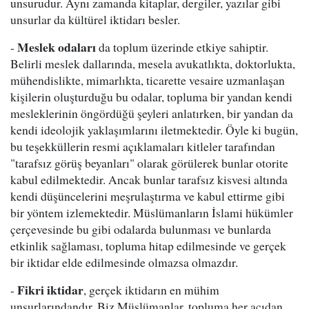
unsurudur. Aynı zamanda kitaplar, dergiler, yazılar gibi
unsurlar da kültürel iktidarı besler.
Meslek odaları
-
da toplum üzerinde etkiye sahiptir.
Belirli meslek dallarında, mesela avukatlıkta, doktorlukta,
mühendislikte, mimarlıkta, ticarette vesaire uzmanlaşan
kişilerin oluşturduğu bu odalar, topluma bir yandan kendi
mesleklerinin öngördüğü şeyleri anlatırken, bir yandan da
kendi ideolojik yaklaşımlarını iletmektedir. Öyle ki bugün,
bu teşekküllerin resmi açıklamaları kitleler tarafından
"tarafsız görüş beyanları" olarak görülerek bunlar otorite
kabul edilmektedir. Ancak bunlar tarafsız kisvesi altında
kendi düşüncelerini meşrulaştırma ve kabul ettirme gibi
bir yöntem izlemektedir. Müslümanların İslami hükümler
çerçevesinde bu gibi odalarda bulunması ve bunlarda
etkinlik sağlaması, topluma hitap edilmesinde ve gerçek
bir iktidar elde edilmesinde olmazsa olmazdır.
Fikri iktidar
-
, gerçek iktidarın en mühim
unsurlarındandır. Biz Müslümanlar, topluma her açıdan