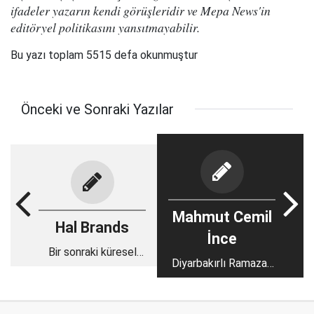
ifadeler yazarın kendi görüşleridir ve Mepa News'in
editöryel politikasını yansıtmayabilir.
Bu yazı toplam 5515 defa okunmuştur
Önceki ve Sonraki Yazılar
Mahmut Cemil
Hal Brands
İnce
Bir sonraki küresel
Diyarbakırlı Ramazan
savaş
Hoca İslami camiaya
büyük bir ders verdi