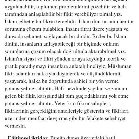
uygulanabilir, toplumun problemlerini çözebilir ve halk
tarafından anlaşılabilir bir fikir verebiliyor olmalıyız.
İslam, elbette bu fikrin temelidir. İslam dini insanın her tür
sorununa çözüm bulabilen, insanı fıtrat üzere yaşatan ve
dünyada selameti sağlayacak bir dindir. Bizler bu İslam
dinini, insanların anlayabileceği bir biçimde onların
sorunlarına çözüm olacak doğrultuda aktarabilmeliyiz.
İslam'ın siyasi ve fikri yönden ortaya koyduğu teorik ve
pratik paradigmayı insanlara anlatabilmeliyiz. Müslüman
fikir adamları hakkıyla düşünerek ve düşündüklerini
yaşayarak, halka bu doğrultuda sahici bir yön verme
potansiyeline sahiptir. Halk nezdinde yayılan ve zamanı
gelen bir fikir, karşısındaki tüm güç odaklarını yok etme
potansiyeline sahiptir. Yeter ki o fikrin sahipleri,
fikirlerinin gerçekliğini amelleriyle göstersin ve fikirleri
üzerinden menfaat devşirme gibi bir felakete sebebiyet
vermesin.
Eğitimsel iktidar
-
. Bugün dünya üzerindeki batıl