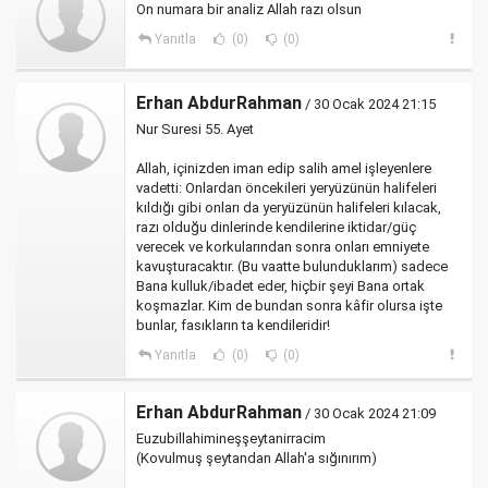
On numara bir analiz Allah razı olsun
Yanıtla
(0)
(0)
Erhan AbdurRahman
/ 30 Ocak 2024 21:15
Nur Suresi 55. Ayet
Allah, içinizden iman edip salih amel işleyenlere
vadetti: Onlardan öncekileri yeryüzünün halifeleri
kıldığı gibi onları da yeryüzünün halifeleri kılacak,
razı olduğu dinlerinde kendilerine iktidar/güç
verecek ve korkularından sonra onları emniyete
kavuşturacaktır. (Bu vaatte bulunduklarım) sadece
Bana kulluk/ibadet eder, hiçbir şeyi Bana ortak
koşmazlar. Kim de bundan sonra kâfir olursa işte
bunlar, fasıkların ta kendileridir!
Yanıtla
(0)
(0)
Erhan AbdurRahman
/ 30 Ocak 2024 21:09
Euzubillahimineşşeytanirracim
(Kovulmuş şeytandan Allah'a sığınırım)