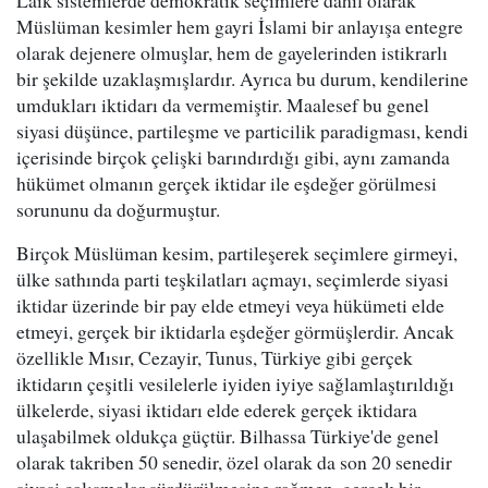
Laik sistemlerde demokratik seçimlere dahil olarak
Müslüman kesimler hem gayri İslami bir anlayışa entegre
olarak dejenere olmuşlar, hem de gayelerinden istikrarlı
bir şekilde uzaklaşmışlardır. Ayrıca bu durum, kendilerine
umdukları iktidarı da vermemiştir. Maalesef bu genel
siyasi düşünce, partileşme ve particilik paradigması, kendi
içerisinde birçok çelişki barındırdığı gibi, aynı zamanda
hükümet olmanın gerçek iktidar ile eşdeğer görülmesi
sorununu da doğurmuştur.
Birçok Müslüman kesim, partileşerek seçimlere girmeyi,
ülke sathında parti teşkilatları açmayı, seçimlerde siyasi
iktidar üzerinde bir pay elde etmeyi veya hükümeti elde
etmeyi, gerçek bir iktidarla eşdeğer görmüşlerdir. Ancak
özellikle Mısır, Cezayir, Tunus, Türkiye gibi gerçek
iktidarın çeşitli vesilelerle iyiden iyiye sağlamlaştırıldığı
ülkelerde, siyasi iktidarı elde ederek gerçek iktidara
ulaşabilmek oldukça güçtür. Bilhassa Türkiye'de genel
olarak takriben 50 senedir, özel olarak da son 20 senedir