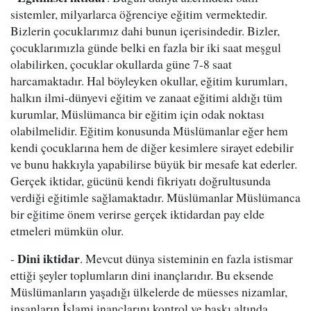
sistemler, milyarlarca öğrenciye eğitim vermektedir.
Bizlerin çocuklarımız dahi bunun içerisindedir. Bizler,
çocuklarımızla günde belki en fazla bir iki saat meşgul
olabilirken, çocuklar okullarda güne 7-8 saat
harcamaktadır. Hal böyleyken okullar, eğitim kurumları,
halkın ilmi-dünyevi eğitim ve zanaat eğitimi aldığı tüm
kurumlar, Müslümanca bir eğitim için odak noktası
olabilmelidir. Eğitim konusunda Müslümanlar eğer hem
kendi çocuklarına hem de diğer kesimlere sirayet edebilir
ve bunu hakkıyla yapabilirse büyük bir mesafe kat ederler.
Gerçek iktidar, gücünü kendi fikriyatı doğrultusunda
verdiği eğitimle sağlamaktadır. Müslümanlar Müslümanca
bir eğitime önem verirse gerçek iktidardan pay elde
etmeleri mümkün olur.
Dini iktidar
-
. Mevcut dünya sisteminin en fazla istismar
ettiği şeyler toplumların dini inançlarıdır. Bu eksende
Müslümanların yaşadığı ülkelerde de müesses nizamlar,
insanların İslami inançlarını kontrol ve baskı altında