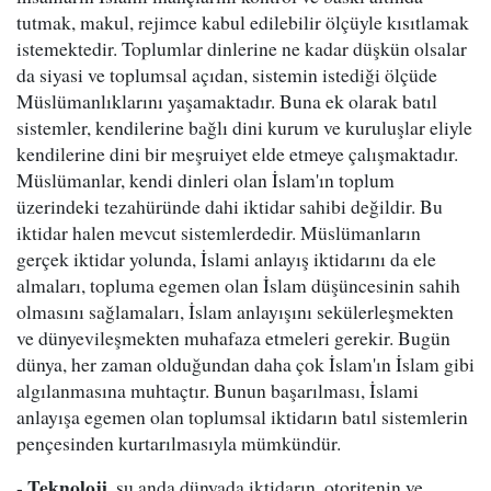
tutmak, makul, rejimce kabul edilebilir ölçüyle kısıtlamak
istemektedir. Toplumlar dinlerine ne kadar düşkün olsalar
da siyasi ve toplumsal açıdan, sistemin istediği ölçüde
Müslümanlıklarını yaşamaktadır. Buna ek olarak batıl
sistemler, kendilerine bağlı dini kurum ve kuruluşlar eliyle
kendilerine dini bir meşruiyet elde etmeye çalışmaktadır.
Müslümanlar, kendi dinleri olan İslam'ın toplum
üzerindeki tezahüründe dahi iktidar sahibi değildir. Bu
iktidar halen mevcut sistemlerdedir. Müslümanların
gerçek iktidar yolunda, İslami anlayış iktidarını da ele
almaları, topluma egemen olan İslam düşüncesinin sahih
olmasını sağlamaları, İslam anlayışını sekülerleşmekten
ve dünyevileşmekten muhafaza etmeleri gerekir. Bugün
dünya, her zaman olduğundan daha çok İslam'ın İslam gibi
algılanmasına muhtaçtır. Bunun başarılması, İslami
anlayışa egemen olan toplumsal iktidarın batıl sistemlerin
pençesinden kurtarılmasıyla mümkündür.
Teknoloji
-
, şu anda dünyada iktidarın, otoritenin ve