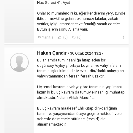
Hac Suresi 41. Ayet
Onlar (o müminlerdir) ki, eğer kendilerini yeryüzünde
iktidar mevkiine getirirsek namazı kılarlar, zekatı
verirler, iyiliği emrederler ve fenalığı yasak ederler.
Bütün işlerin sonu Allah'a varır.
Yanıtla
(0)
(0)
Hakan Çandır
/ 30 Ocak 2024 13:27
Bu anlamda tüm insanlığa hitap eden bir
düşünceyi/eyleyişi ortaya koymalı ve vahyin İslam
tanımını işler kılmalıdır. Mevcut din/darlık anlayışları
vahyin tanımından fersah fersah uzaktır.
Üç temel kavramın vahye göre tanımının yapılması
lazım ki bu üç kavram da tümüyle insanlığı muhatap
almaktadır: “İslam-Ahlak-Maruf” …
Bu üç kavram maalesef Ehli Kitap din/darlığının
tanımı ve yaşayışından öteye geçmemektedir ve o
sebeple de mesele bütünsel (tevhid) ele
alınamamaktadır.