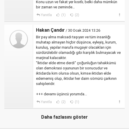
Konu uzun ve fakat yer kısıtlı; belki daha mümkün
bir zaman ve zeminde…
Yanıtla
(1)
(2)
Hakan Çandır
/ 30 Ocak 2024 13:26
Bir pay alma maksadı taşıyan ve tüm insanlığı
muhatap almayan hiçbir düşünce, eyleyiş, kurum,
kuruluş, yapılar marufa mugayir olacakları için
sürdürülebilir olamadığı gibi karşılık bulmayacak ve
marjinal kalacaktır.
"İktidar elde etme derdi" çoğunluğun tahakkümü
olan demokrasi oyununun bir sonucudur ve
iktidarda kim olursa olsun, kimse iktidarı elde
edememiş olup, iktidar her daim sömürü çarkının
sahipleridir.
+++ devamı üçüncü yorumda...
Yanıtla
(2)
(1)
Daha fazlasını göster