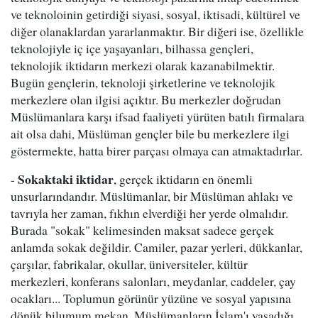
ve teknoloinin getirdiği siyasi, sosyal, iktisadi, kültürel ve
diğer olanaklardan yararlanmaktır. Bir diğeri ise, özellikle
teknolojiyle iç içe yaşayanları, bilhassa gençleri,
teknolojik iktidarın merkezi olarak kazanabilmektir.
Bugün gençlerin, teknoloji şirketlerine ve teknolojik
merkezlere olan ilgisi açıktır. Bu merkezler doğrudan
Müslümanlara karşı ifsad faaliyeti yürüten batılı firmalara
ait olsa dahi, Müslüman gençler bile bu merkezlere ilgi
göstermekte, hatta birer parçası olmaya can atmaktadırlar.
Sokaktaki iktidar
-
, gerçek iktidarın en önemli
unsurlarındandır. Müslümanlar, bir Müslüman ahlakı ve
tavrıyla her zaman, fıkhın elverdiği her yerde olmalıdır.
Burada "sokak" kelimesinden maksat sadece gerçek
anlamda sokak değildir. Camiler, pazar yerleri, dükkanlar,
çarşılar, fabrikalar, okullar, üniversiteler, kültür
merkezleri, konferans salonları, meydanlar, caddeler, çay
ocakları... Toplumun görünür yüzüne ve sosyal yapısına
dönük bilumum mekan, Müslümanların İslam'ı yaşadığı